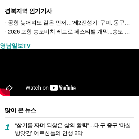
경북지역 인기기사
공항 늦어져도 길은 먼저…‘제2전성기’ 구미, 동구미역 더 절실
2026 포항 송도비치 레트로 페스티벌 개막...송도 밤바다 달군 레트로 열기
영남일보TV
많이 본 뉴스
“참기름 짜며 되찾은 삶의 활력”…대구 중구 ‘마실
1
방앗간’ 어르신들의 인생 2막