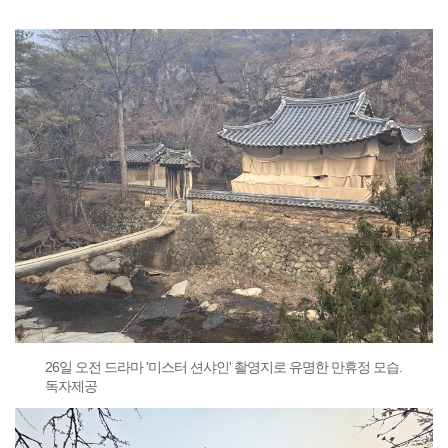
26일 오전 드라마 '미스터 션샤인' 촬영지로 유명한 만휴정 모습.
독자제공