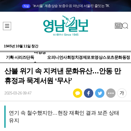
‘in서울’ 계층상승 보증수표 아닌데 서울行 줄잇는 TK
직설
1945년 10월 11일 창간
다양성
기획·시리즈
단독
오피니언
사회
정치
경제
포토
영상
스포츠
문화
동정
+
산불 위기 속 지켜낸 문화유산…안동 만
휴정과 묵계서원 ‘무사’
2025-03-26 09:47
연기 속 철수했지만…현장 재확인 결과 보존 상태
유지