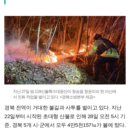
지난 27일 밤 119산불특수대응단이 청송읍 청운리의 한 야산에
서 진화 작업을 벌이고 있다. <경북소방본부 제공>
경북 전역이 거대한 불길과 사투를 벌이고 있다. 지난
22일부터 시작된 초대형 산불로 인해 28일 오전 5시 기
준, 경북 5개 시·군에서 모두 4만5천157㏊가 불에 탔다.