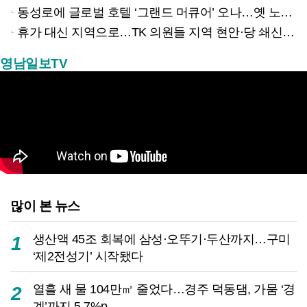
동성로에 글로벌 호텔 ‘그랜드 머큐어’ 오나…옛 노보텔 자리 사무실 개설
휴가 대신 지역으로…TK 의원들 지역 현안·당 쇄신 집중
영남일보TV
많이 본 뉴스
생산액 45조 회복에 삼성·오뚜기·두산까지…구미
1
‘제2전성기’ 시작됐다
열흘 새 물 104만㎥ 줄었다…경주 덕동댐, 가뭄 ‘경
2
계’까지 5.7%p