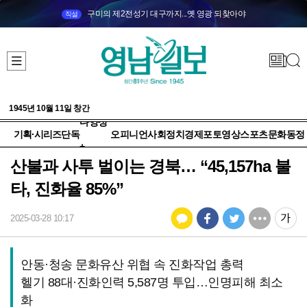
구미의 제2전성기 대구까지...옛 영광 되찾아야
직설
1945년 10월 11일 창간
다양성
기획·시리즈
단독
오피니언
사회
정치
경제
포토
영상
스포츠
문화
동정
+
산불과 사투 벌이는 경북… “45,157ha 불
타, 진화율 85%”
2025-03-28 10:17
안동·청송 문화유산 위협 속 진화작업 총력
헬기 88대·진화인력 5,587명 투입…인명피해 최소
화