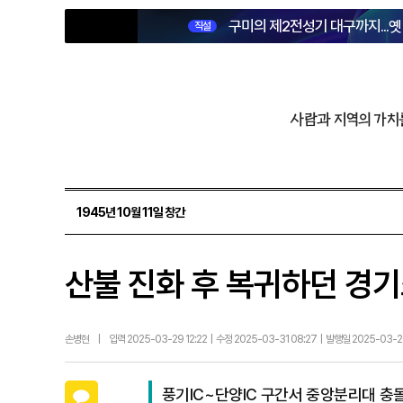
구미의 제2전성기 대구까지...
직설
사람과 지역의 가치
1945년 10월 11일 창간
산불 진화 후 복귀하던 경
손병현
|
입력 2025-03-29 12:22 | 수정 2025-03-31 08:27 | 발행일 2025-03-
카카오톡
풍기IC~단양IC 구간서 중앙분리대 충