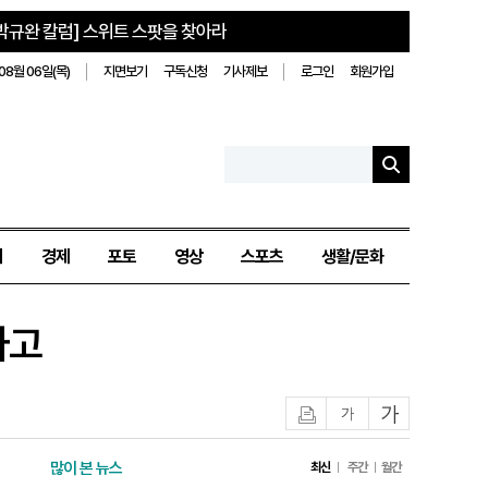
박규완 칼럼] 스위트 스팟을 찾아라
08월 06일(목)
지면보기
구독신청
기사제보
로그인
회원가입
치
경제
포토
영상
스포츠
생활/문화
사고
인쇄
글자작게
글자크게
많이 본 뉴스
최신
주간
월간