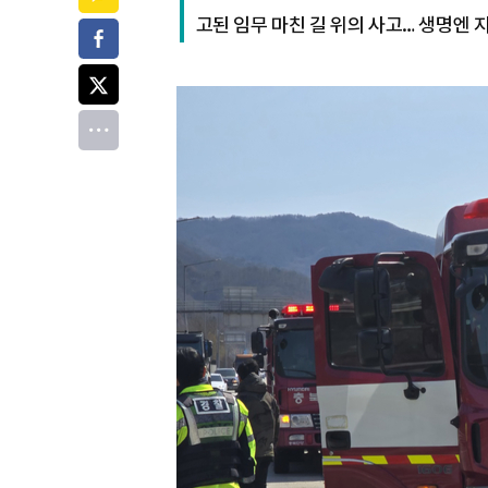
고된 임무 마친 길 위의 사고… 생명엔 
페이스북
트위터
전체