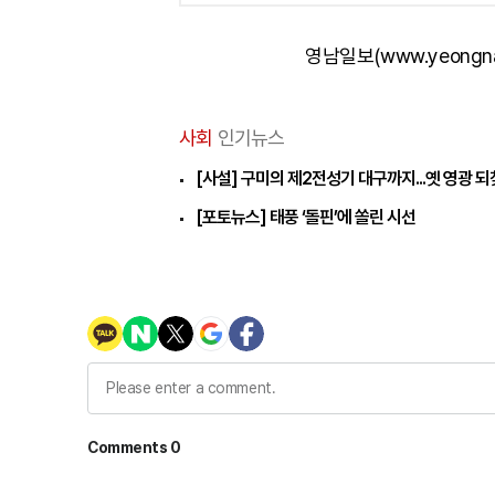
영남일보(www.yeongn
사회
인기뉴스
[사설] 구미의 제2전성기 대구까지...옛 영광 
[포토뉴스] 태풍 ‘돌핀’에 쏠린 시선