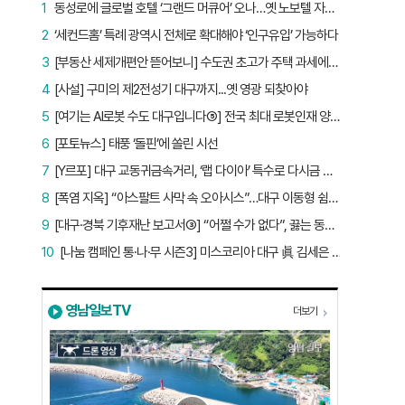
1
동성로에 글로벌 호텔 ‘그랜드 머큐어’ 오나…옛 노보텔 자리 사무실 개설
2
‘세컨드홈’ 특례 광역시 전체로 확대해야 ‘인구유입’ 가능하다
3
[부동산 세제개편안 뜯어보니] 수도권 초고가 주택 과세에만 초점…침체된 지방 부동산 대책은 없다
4
[사설] 구미의 제2전성기 대구까지...옛 영광 되찾아야
5
[여기는 AI로봇 수도 대구입니다⑤] 전국 최대 로봇인재 양성소…“대구산업 맞춤형 교육과정 만들자”
6
[포토뉴스] 태풍 ‘돌핀’에 쏠린 시선
7
[Y르포] 대구 교동귀금속거리, ‘랩 다이아’ 특수로 다시금 활기…“반짝 인기 의존 않는 지속 가능 성장 동력 마련해야”
8
[폭염 지옥] “아스팔트 사막 속 오아시스”…대구 이동형 쉼터 버스 ‘북적’, 지하철역도 ‘바글’
9
[대구·경북 기후재난 보고서③] “어쩔 수가 없다”, 끓는 동해…‘절멸 위기’ 경북 수산업
10
[나눔 캠페인 통·나·무 시즌3] 미스코리아 대구 眞 김세은 “내가 받은 응원, 다음 사람에게”
영남일보TV
더보기