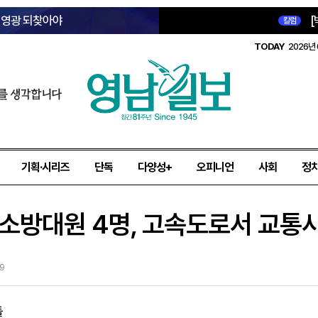
옛 영광 되찾아야
[
칼럼
TODAY
2026년 
를 생각합니다
기획·시리즈
단독
다양성+
오피니언
사회
정
기소방대원 4명, 고속도로서 교통
29
돌