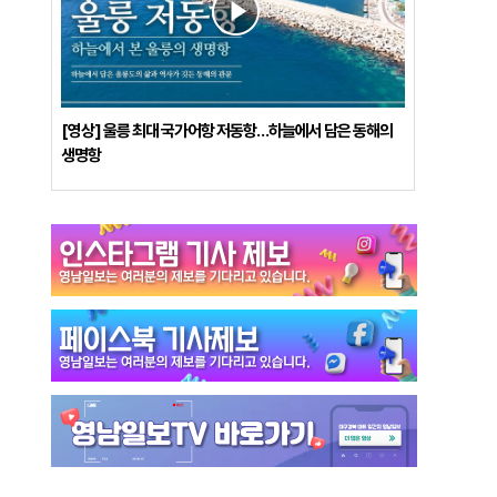
[영상] 울릉 최대 국가어항 저동항…하늘에서 담은 동해의
생명항