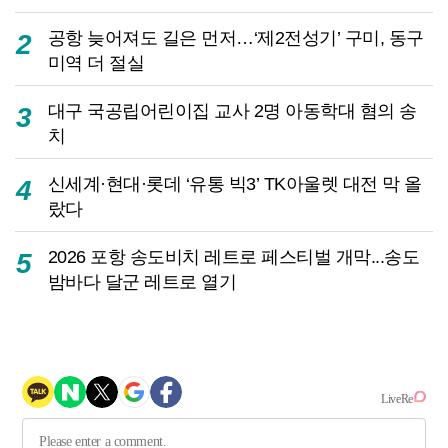
공항 늦어져도 길은 먼저…‘제2전성기’ 구미, 동구
2
미역 더 절실
대구 국공립어린이집 교사 2명 아동학대 혐의 송
3
치
신세계·현대·롯데 ‘유통 빅3’ TK아울렛 대전 막 올
4
랐다
2026 포항 송도비치 레트로 페스티벌 개막...송도
5
밤바다 달군 레트로 열기