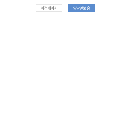
이전페이지
영남일보 홈