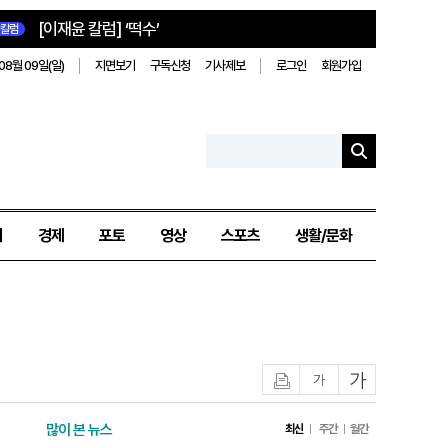
[이재윤 칼럼] ‘떡수’
칼럼
08월 09일(일)
지면보기
구독신청
기사제보
로그인
회원가입
치
경제
포토
영상
스포츠
생활/문화
인쇄
글자작게
글자크게
많이 본 뉴스
최신
주간
월간