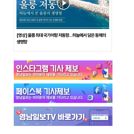
[영상] 울릉 최대 국가어항 저동항…하늘에서 담은 동해의
생명항