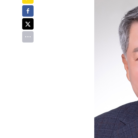
페이스북
트위터
전체