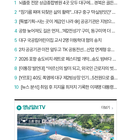
1
뇌졸중 전문 상급종합병원 4곳 모두 대구에… 경북은 골든타임 사각지대
2
“참기름 짜며 되찾은 삶의 활력”…대구 중구 ‘마실방앗간’ 어르신들의 인생 2막
3
[특별기획-사는 곳이 계급인 나라 ⑨] 공공기관은 지방으로 왔지만, 그들이 사는 곳은 서울이었다
4
공항 늦어져도 길은 먼저…‘제2전성기’ 구미, 동구미역 더 절실
5
대구 국공립어린이집 교사 2명 아동학대 혐의 송치
6
2차 공공기관 이전 앞두고 TK 공동전선…산업 연계형 유치 승부수
7
2026 포항 송도비치 레트로 페스티벌 개막...송도 밤바다 달군 레트로 열기
8
[이통장 발언대] “어르신의 발이 되고, 외국인 근로자의 벗이 되고”…박상철 이장의 ‘사람 농사’
9
[Y르포] 40도 폭염에 대구 제2빙상장 인기…5천원으로 즐기는 ‘피서’
10
[뉴스 분석] 취임 후 지지율 최저치 기록한 이재명 대통령…왜?
영남일보TV
더보기