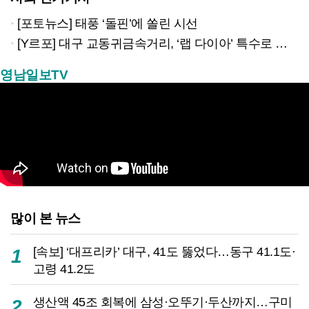
[포토뉴스] 태풍 ‘돌핀’에 쏠린 시선
[Y르포] 대구 교동귀금속거리, ‘랩 다이아’ 특수로 다시금 활기…“반짝 인기 의존 않는 지속 가능 성장 동력 마련해야”
영남일보TV
많이 본 뉴스
[속보] ‘대프리카’ 대구, 41도 뚫었다…동구 41.1도·
1
고령 41.2도
생산액 45조 회복에 삼성·오뚜기·두산까지…구미
2