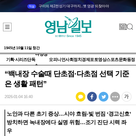
구미의 제2전성기 대구까지...옛 영광 되찾아야
직설
1945년 10월 11일 창간
다양성
기획·시리즈
단독
오피니언
사회
정치
경제
포토
영상
스포츠
문화
동정
+
“백내장 수술때 단초점·다초점 선택 기준
은 생활 패턴”
2026-01-04 16:40
노안과 다른 초기 증상…시야 흐림-빛 번짐 ‘경고신호’
방치하면 녹내장에다 실명 위험…조기 진단 시력 좌
우