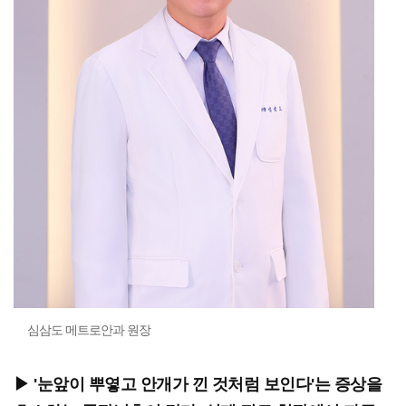
심삼도 메트로안과 원장
▶ '눈앞이 뿌옇고 안개가 낀 것처럼 보인다'는 증상을