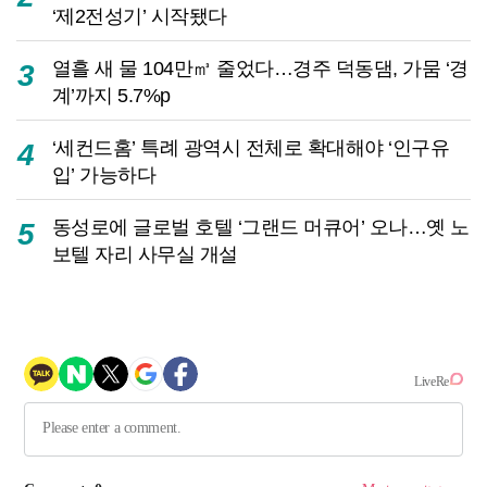
‘제2전성기’ 시작됐다
열흘 새 물 104만㎥ 줄었다…경주 덕동댐, 가뭄 ‘경
3
계’까지 5.7%p
‘세컨드홈’ 특례 광역시 전체로 확대해야 ‘인구유
4
입’ 가능하다
동성로에 글로벌 호텔 ‘그랜드 머큐어’ 오나…옛 노
5
보텔 자리 사무실 개설