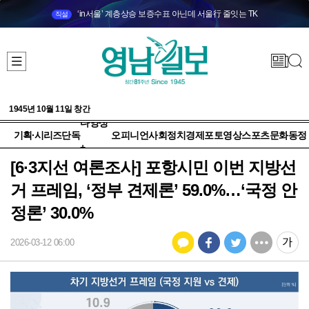
‘in서울’ 계층상승 보증수표 아닌데 서울行 줄잇는 TK
직설
1945년 10월 11일 창간
다양성
기획·시리즈
단독
오피니언
사회
정치
경제
포토
영상
스포츠
문화
동정
+
[6·3지선 여론조사] 포항시민 이번 지방선
거 프레임, ‘정부 견제론’ 59.0%…‘국정 안
정론’ 30.0%
2026-03-12 06:00