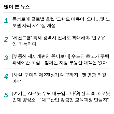
많이 본 뉴스
동성로에 글로벌 호텔 ‘그랜드 머큐어’ 오나…옛 노
1
보텔 자리 사무실 개설
‘세컨드홈’ 특례 광역시 전체로 확대해야 ‘인구유
2
입’ 가능하다
[부동산 세제개편안 뜯어보니] 수도권 초고가 주택
3
과세에만 초점…침체된 지방 부동산 대책은 없다
[사설] 구미의 제2전성기 대구까지...옛 영광 되찾
4
아야
[여기는 AI로봇 수도 대구입니다⑤] 전국 최대 로봇
5
인재 양성소…“대구산업 맞춤형 교육과정 만들자”