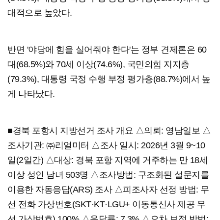
대적으로 높았다.
반면 '야당에 힘을 실어줘야 한다'는 정부 견제론은 60
대(68.5%)와 70세 이상(74.6%), 국민의힘 지지층
(79.3%), 대통령 국정 수행 부정 평가층(88.7%)에서 높
게 나타났다.
■경북 포항시 지방선거 조사 개요 △의뢰: 영남일보 △
조사기관: ㈜리얼미터 △조사 일시: 2026년 3월 9~10
일(2일간) △대상: 경북 포항 지역에 거주하는 만 18세
이상 성인 남녀 503명 △조사방법: 구조화된 설문지를
이용한 자동응답(ARS) 조사 △피조사자 선정 방법: 무
선 전화 가상번호(SKT·KT·LGU+ 이동통신사 제공 무
선 가상번호) 100% △응답률: 7.3% △오차 보정 방법: