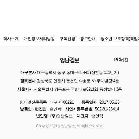
회사소개
개인정보처리방침
구독신청
광고안내
청소년 보호정책(책임자
PC버전
대구본사
대구광역시 동구 동대구로 441 (신천동 111번지)
경북본사
경상북도 안동시 풍천면 수호로 59 우대빌딩 4층
서울지사
서울특별시 영등포구 국회대로62길21 동성빌딩 3층
인터넷신문등록
대구 아00221
등록일자
2017.05.23
발행인 · 편집인
손인락
사업자등록번호
502-81-25414
법인명
(주)영남일보
대표자
손인락
Copyright ⓒ by 영남일보, All right reserved.