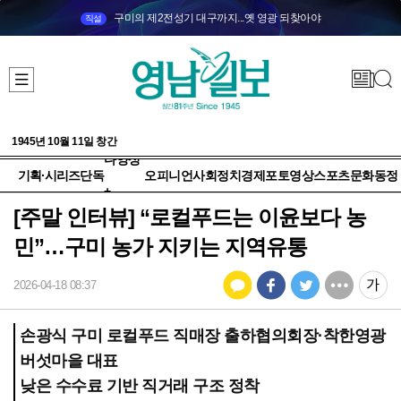
구미의 제2전성기 대구까지...옛 영광 되찾아야
직설
1945년 10월 11일 창간
다양성
기획·시리즈
단독
오피니언
사회
정치
경제
포토
영상
스포츠
문화
동정
+
[주말 인터뷰] “로컬푸드는 이윤보다 농
민”…구미 농가 지키는 지역유통
2026-04-18 08:37
손광식 구미 로컬푸드 직매장 출하협의회장·착한영광
버섯마을 대표
낮은 수수료 기반 직거래 구조 정착