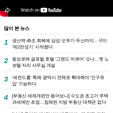
많이 본 뉴스
생산액 45조 회복에 삼성·오뚜기·두산까지…구미
1
‘제2전성기’ 시작됐다
동성로에 글로벌 호텔 ‘그랜드 머큐어’ 오나…옛 노
2
보텔 자리 사무실 개설
‘세컨드홈’ 특례 광역시 전체로 확대해야 ‘인구유
3
입’ 가능하다
[부동산 세제개편안 뜯어보니] 수도권 초고가 주택
4
과세에만 초점…침체된 지방 부동산 대책은 없다