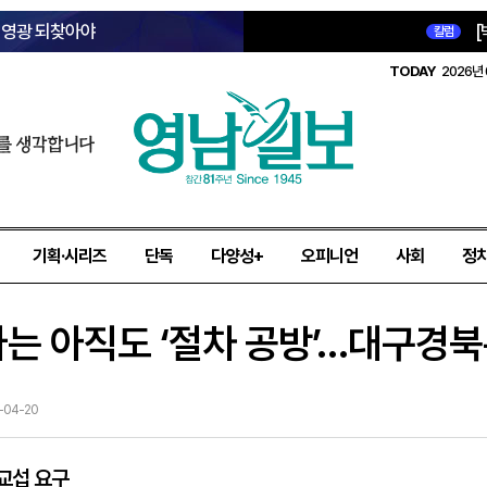
옛 영광 되찾아야
[
칼럼
TODAY
2026년 
를 생각합니다
기획·시리즈
단독
다양성+
오피니언
사회
정
는 아직도 ‘절차 공방’…대구경북
6-04-20
교섭 요구