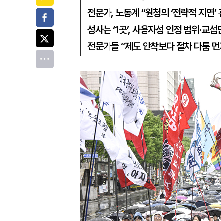
전문가, 노동계 “원청의 ‘전략적 지연’ 
페이스북
성사는 ‘1곳’, 사용자성 인정 범위·교섭
트위터
전문가들 “제도 안착보다 절차 다툼 먼
전체