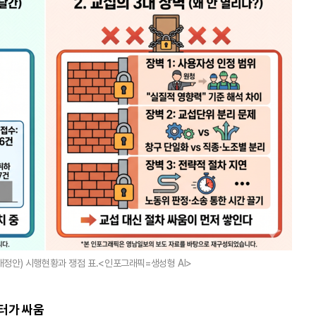
 개정안) 시행현황과 쟁점 표.<인포그래픽=생성형 AI>
터가 싸움