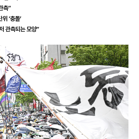
관측”
단위 ‘충돌’
저 관측되는 모양”