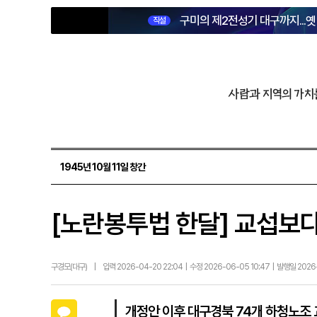
구미의 제2전성기 대구까지...
직설
사람과 지역의 가치
1945년 10월 11일 창간
[노란봉투법 한달] 교섭보다
구경모(대구)
|
입력 2026-04-20 22:04 | 수정 2026-06-05 10:47 | 발행일 202
카카오톡
개정안 이후 대구경북 74개 하청노조 