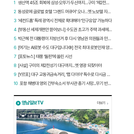
1
생산액 45조 회복에 삼성·오뚜기·두산까지…구미 ‘제2전성기’ 시작됐다
2
동성로에 글로벌 호텔 ‘그랜드 머큐어’ 오나…옛 노보텔 자리 사무실 개설
3
‘세컨드홈’ 특례 광역시 전체로 확대해야 ‘인구유입’ 가능하다
4
[부동산 세제개편안 뜯어보니] 수도권 초고가 주택 과세에만 초점…침체된 지방 부동산 대책은 없다
5
박근혜 전 대통령이 지방선거 후 다시 영남권 의원들과 만난 이유는?
6
[여기는 AI로봇 수도 대구입니다⑤] 전국 최대 로봇인재 양성소…“대구산업 맞춤형 교육과정 만들자”
7
[포토뉴스] 태풍 ‘돌핀’에 쏠린 시선
8
[사설] 구미의 제2전성기 대구까지...옛 영광 되찾아야
9
[Y르포] 대구 교동귀금속거리, ‘랩 다이아’ 특수로 다시금 활기…“반짝 인기 의존 않는 지속 가능 성장 동력 마련해야”
10
포항 해병대 영외 간부숙소서 부사관 총기 사망...무기 반출 비상
영남일보TV
더보기