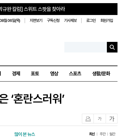
박규완 칼럼] 스위트 스팟을 찾아라
08월 06일(목)
지면보기
구독신청
기사제보
로그인
회원가입
치
경제
포토
영상
스포츠
생활/문화
은 ‘혼란스러워’
인쇄
글자작게
글자크게
많이 본 뉴스
최신
주간
월간