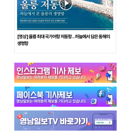
[영상] 울릉 최대 국가어항 저동항…하늘에서 담은 동해의
생명항