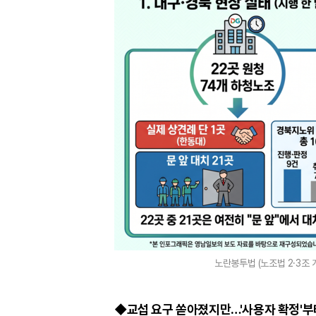
노란봉투법 (노조법 2·3조
◆교섭 요구 쏟아졌지만…'사용자 확정'부