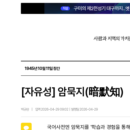
구미의 제2전성기 대구까지...
직설
사람과 지역의 가치
1945년 10월 11일 창간
[자유성] 암묵지(暗默知)
박규완
|
입력 2026-04-29 09:02 | 발행일 2026-04-29
카카오톡
국어사전엔 암묵지를 '학습과 경험을 통해