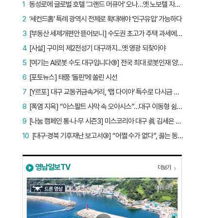
1
동성로에 글로벌 호텔 ‘그랜드 머큐어’ 오나…옛 노보텔 자리 사무실 개설
2
‘세컨드홈’ 특례 광역시 전체로 확대해야 ‘인구유입’ 가능하다
3
[부동산 세제개편안 뜯어보니] 수도권 초고가 주택 과세에만 초점…침체된 지방 부동산 대책은 없다
4
[사설] 구미의 제2전성기 대구까지...옛 영광 되찾아야
5
[여기는 AI로봇 수도 대구입니다⑤] 전국 최대 로봇인재 양성소…“대구산업 맞춤형 교육과정 만들자”
6
[포토뉴스] 태풍 ‘돌핀’에 쏠린 시선
7
[Y르포] 대구 교동귀금속거리, ‘랩 다이아’ 특수로 다시금 활기…“반짝 인기 의존 않는 지속 가능 성장 동력 마련해야”
8
[폭염 지옥] “아스팔트 사막 속 오아시스”…대구 이동형 쉼터 버스 ‘북적’, 지하철역도 ‘바글’
9
[나눔 캠페인 통·나·무 시즌3] 미스코리아 대구 眞 김세은 “내가 받은 응원, 다음 사람에게”
10
[대구·경북 기후재난 보고서③] “어쩔 수가 없다”, 끓는 동해…‘절멸 위기’ 경북 수산업
영남일보TV
더보기