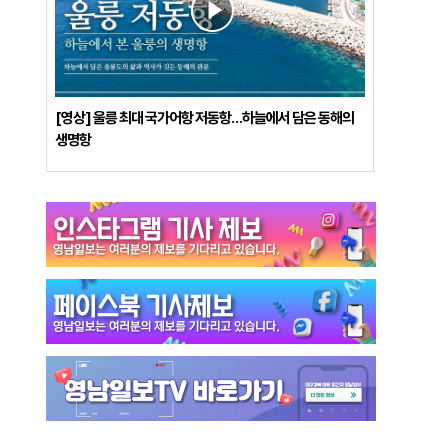
[영상] 울릉 최대 국가어항 저동항…하늘에서 담은 동해의
생명항