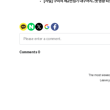
[사설] 구미의 제2전성기 대구까지...옛 영광 