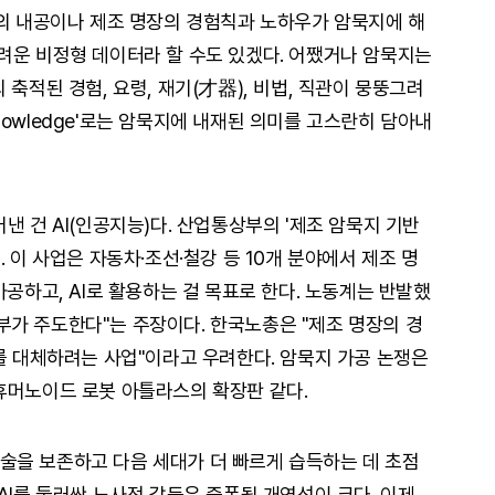
인의 내공이나 제조 명장의 경험칙과 노하우가 암묵지에 해
려운 비정형 데이터라 할 수도 있겠다. 어쨌거나 암묵지는
 축적된 경험, 요령, 재기(才器), 비법, 직관이 뭉뚱그려
 knowledge'로는 암묵지에 내재된 의미를 고스란히 담아내
낸 건 AI(인공지능)다. 산업통상부의 '제조 암묵지 기반
 이 사업은 자동차·조선·철강 등 10개 분야에서 제조 명
가공하고, AI로 활용하는 걸 목표로 한다. 노동계는 반발했
 정부가 주도한다"는 주장이다. 한국노총은 "제조 명장의 경
이를 대체하려는 사업"이라고 우려한다. 암묵지 가공 논쟁은
휴머노이드 로봇 아틀라스의 확장판 같다.
술을 보존하고 다음 세대가 더 빠르게 습득하는 데 초점
AI를 둘러싼 노사정 갈등은 증폭될 개연성이 크다. 이제