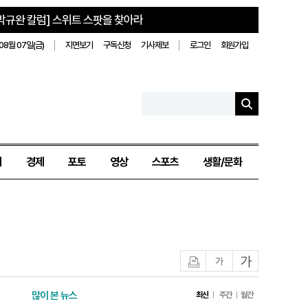
박규완 칼럼] 스위트 스팟을 찾아라
08월 07일(금)
지면보기
구독신청
기사제보
로그인
회원가입
치
경제
포토
영상
스포츠
생활/문화
인쇄
글자작게
글자크게
많이 본 뉴스
최신
주간
월간