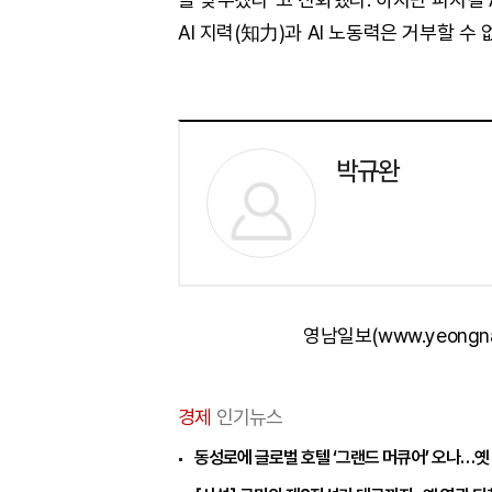
AI 지력(知力)과 AI 노동력은 거부할 수
박규완
영남일보(www.yeongn
경제
인기뉴스
동성로에 글로벌 호텔 ‘그랜드 머큐어’ 오나…옛