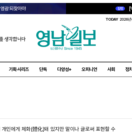
옛 영광 되찾아야
[
칼럼
TODAY
2026년 
를 생각합니다
기획·시리즈
단독
다양성+
오피니언
사회
정
 개인에게 체화(體化)돼 있지만 말이나 글로써 표현할 수