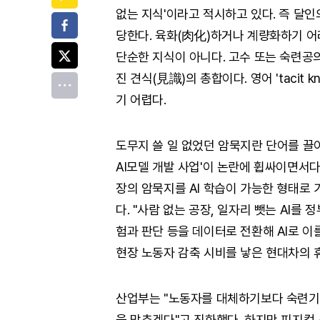
없는 지식'이라고 적시하고 있다. 즉 달
페이스북
당한다. 육화(肉化)하거나 계량화하기 어
트위터
단순한 지식이 아니다. 고수 또는 숙련공의
진 견식(見識)의 총합이다. 영어 'tacit
전체
기 어렵다.
도무지 쓸 일 없었던 암묵지란 단어를 끌어
AI모델 개발 사업'이 논란에 휩싸이면서다.
장의 암묵지를 AI 학습이 가능한 형태로 
다. "사람 없는 공장, 일자리 뺏는 AI를
험과 판단 등을 데이터로 전환해 AI로 
현장 노동자 감축 시비를 낳은 현대차의 
산업부는 "노동자를 대체하기보다 숙련기
을 맞추겠다"고 진화했다. 하지만 피지컬 