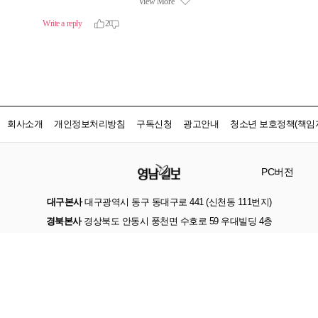
회사소개
개인정보처리방침
구독신청
광고안내
청소년 보호정책(책임자
PC버전
대구본사
대구광역시 동구 동대구로 441 (신천동 111번지)
경북본사
경상북도 안동시 풍천면 수호로 59 우대빌딩 4층
서울지사
서울특별시 영등포구 국회대로62길21 동성빌딩 3층
인터넷신문등록
대구 아00221
등록일자
2017.05.23
발행인 · 편집인
손인락
사업자등록번호
502-81-25414
법인명
(주)영남일보
대표자
손인락