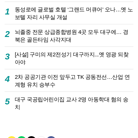
동성로에 글로벌 호텔 ‘그랜드 머큐어’ 오나…옛 노
1
보텔 자리 사무실 개설
뇌졸중 전문 상급종합병원 4곳 모두 대구에… 경
2
북은 골든타임 사각지대
[사설] 구미의 제2전성기 대구까지...옛 영광 되찾
3
아야
2차 공공기관 이전 앞두고 TK 공동전선…산업 연
4
계형 유치 승부수
대구 국공립어린이집 교사 2명 아동학대 혐의 송
5
치