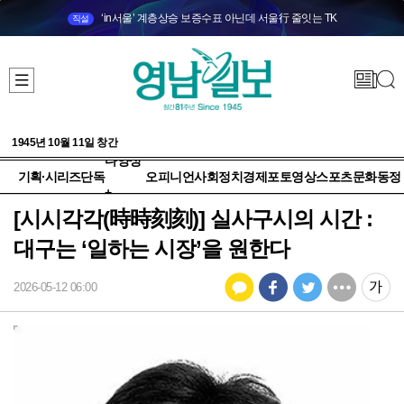
‘in서울’ 계층상승 보증수표 아닌데 서울行 줄잇는 TK
직설
1945년 10월 11일 창간
다양성
기획·시리즈
단독
오피니언
사회
정치
경제
포토
영상
스포츠
문화
동정
+
[시시각각(時時刻刻)] 실사구시의 시간 :
대구는 ‘일하는 시장’을 원한다
2026-05-12 06:00