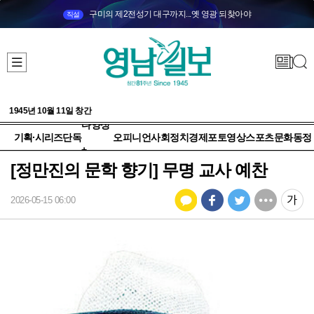
구미의 제2전성기 대구까지...옛 영광 되찾아야
직설
1945년 10월 11일 창간
다양성
기획·시리즈
단독
오피니언
사회
정치
경제
포토
영상
스포츠
문화
동정
+
[정만진의 문학 향기] 무명 교사 예찬
2026-05-15 06:00