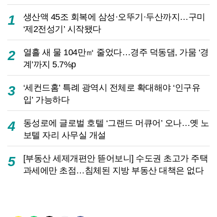
생산액 45조 회복에 삼성·오뚜기·두산까지…구미
1
‘제2전성기’ 시작됐다
열흘 새 물 104만㎥ 줄었다…경주 덕동댐, 가뭄 ‘경
2
계’까지 5.7%p
‘세컨드홈’ 특례 광역시 전체로 확대해야 ‘인구유
3
입’ 가능하다
동성로에 글로벌 호텔 ‘그랜드 머큐어’ 오나…옛 노
4
보텔 자리 사무실 개설
[부동산 세제개편안 뜯어보니] 수도권 초고가 주택
5
과세에만 초점…침체된 지방 부동산 대책은 없다