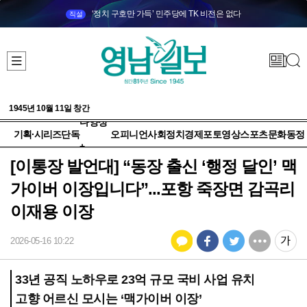
‘정치 구호만 가득’ 민주당에 TK 비전은 없다
직설
1945년 10월 11일 창간
다양성
기획·시리즈
단독
오피니언
사회
정치
경제
포토
영상
스포츠
문화
동정
+
[이통장 발언대] “동장 출신 ‘행정 달인’ 맥
가이버 이장입니다”...포항 죽장면 감곡리
이재용 이장
2026-05-16 10:22
33년 공직 노하우로 23억 규모 국비 사업 유치
고향 어르신 모시는 ‘맥가이버 이장’