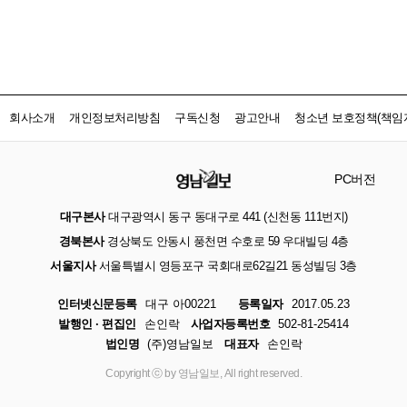
회사소개
개인정보처리방침
구독신청
광고안내
청소년 보호정책(책임자
PC버전
대구본사
대구광역시 동구 동대구로 441 (신천동 111번지)
경북본사
경상북도 안동시 풍천면 수호로 59 우대빌딩 4층
서울지사
서울특별시 영등포구 국회대로62길21 동성빌딩 3층
인터넷신문등록
대구 아00221
등록일자
2017.05.23
발행인 · 편집인
손인락
사업자등록번호
502-81-25414
법인명
(주)영남일보
대표자
손인락
Copyright ⓒ by 영남일보, All right reserved.