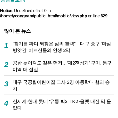
Notice
: Undefined offset: 0 in
/home/yeongnam/public_html/mobile/view.php
on line
629
많이 본 뉴스
“참기름 짜며 되찾은 삶의 활력”…대구 중구 ‘마실
1
방앗간’ 어르신들의 인생 2막
공항 늦어져도 길은 먼저…‘제2전성기’ 구미, 동구
2
미역 더 절실
대구 국공립어린이집 교사 2명 아동학대 혐의 송
3
치
신세계·현대·롯데 ‘유통 빅3’ TK아울렛 대전 막 올
4
랐다