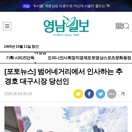
‘in서울’ 계층상승 보증수표 아닌데 서울行 줄잇는 TK
직설
1945년 10월 11일 창간
다양성
기획·시리즈
단독
오피니언
사회
정치
경제
포토
영상
스포츠
문화
동정
+
[포토뉴스] 범어네거리에서 인사하는 추
경호 대구시장 당선인
2026-06-04 09:29