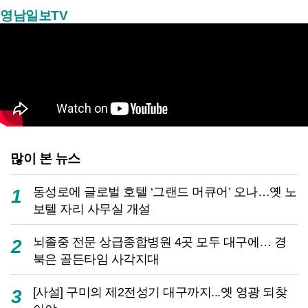
영남일보TV
많이 본 뉴스
동성로에 글로벌 호텔 ‘그랜드 머큐어’ 오나…옛 노
1
보텔 자리 사무실 개설
뇌졸중 전문 상급종합병원 4곳 모두 대구에… 경
2
북은 골든타임 사각지대
[사설] 구미의 제2전성기 대구까지...옛 영광 되찾
3