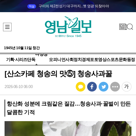
구미의 제2전성기 대구까지...옛 영광 되찾아야
직설
1945년 10월 11일 창간
다양성
기획·시리즈
단독
오피니언
사회
정치
경제
포토
영상
스포츠
문화
동정
+
[산소카페 청송의 맛⑤] 청송사과꿀
2026-06-10 06:00
항산화 성분에 크림같은 질감…청송사과·꿀벌이 만든
달콤한 기적