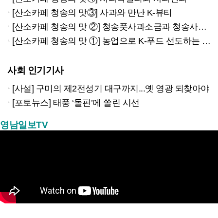
[산소카페 청송의 맛③] 사과와 만난 K-뷰티
[산소카페 청송의 맛 ②] 청송풋사과소금과 청송사과김
[산소카페 청송의 맛 ①] 농업으로 K-푸드 선도하는 청송
사회 인기기사
[사설] 구미의 제2전성기 대구까지...옛 영광 되찾아야
[포토뉴스] 태풍 ‘돌핀’에 쏠린 시선
영남일보TV