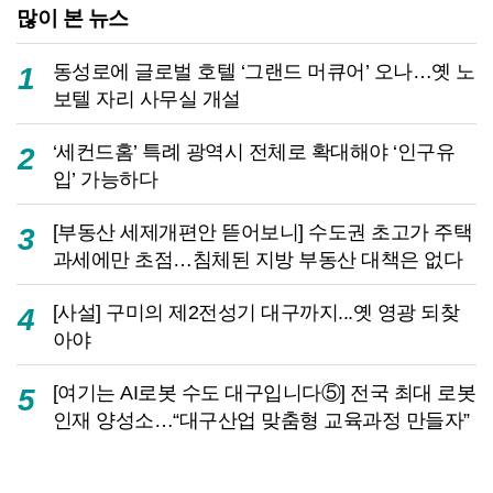
많이 본 뉴스
동성로에 글로벌 호텔 ‘그랜드 머큐어’ 오나…옛 노
1
보텔 자리 사무실 개설
‘세컨드홈’ 특례 광역시 전체로 확대해야 ‘인구유
2
입’ 가능하다
[부동산 세제개편안 뜯어보니] 수도권 초고가 주택
3
과세에만 초점…침체된 지방 부동산 대책은 없다
[사설] 구미의 제2전성기 대구까지...옛 영광 되찾
4
아야
[여기는 AI로봇 수도 대구입니다⑤] 전국 최대 로봇
5
인재 양성소…“대구산업 맞춤형 교육과정 만들자”