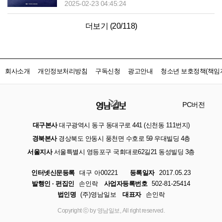
2025-02-23 04:45:24
더보기 (
20
/
118
)
회사소개
개인정보처리방침
구독신청
광고안내
청소년 보호정책(책임자
PC버전
대구본사
대구광역시 동구 동대구로 441 (신천동 111번지)
경북본사
경상북도 안동시 풍천면 수호로 59 우대빌딩 4층
서울지사
서울특별시 영등포구 국회대로62길21 동성빌딩 3층
인터넷신문등록
대구 아00221
등록일자
2017.05.23
발행인 · 편집인
손인락
사업자등록번호
502-81-25414
법인명
(주)영남일보
대표자
손인락
Copyright ⓒ by 영남일보, All right reserved.