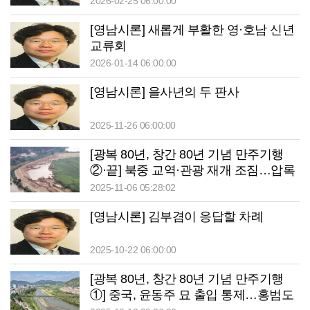
2026-02-25 06:00:00
[영남시론] 새롭게 부활한 영·호남 신년
교류회
2026-01-14 06:00:00
[영남시론] 을사년의 두 판사
2025-11-26 06:00:00
[광복 80년, 창간 80년 기념 만주기행
②·끝] 북중 교역·관광 재개 조짐…압록
강 너머 북한 ‘상전벽해’
2025-11-06 05:28:02
[영남시론] 김부겸이 응답할 차례
2025-10-22 06:00:00
[광복 80년, 창간 80년 기념 만주기행
①] 중국, 윤동주 묘 출입 통제…홍범도