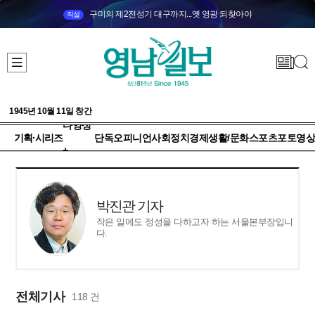
구미의 제2전성기 대구까지...옛 영광 되찾아야
직설
1945년 10월 11일 창간
다양성
기획·시리즈
단독
오피니언
사회
정치
경제
생활/문화
스포츠
포토
영상
+
박진관 기자
작은 일에도 정성을 다하고자 하는 서울본부장입니
다.
전체기사
118 건