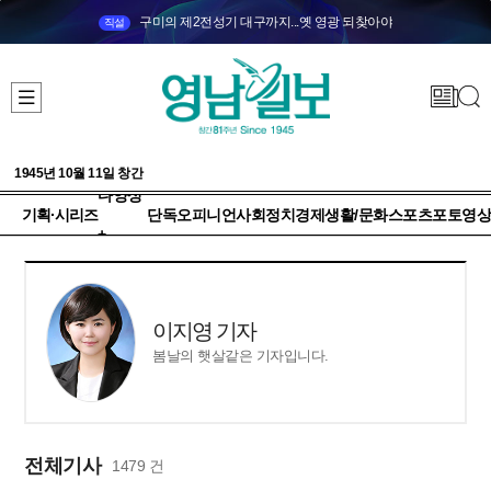
구미의 제2전성기 대구까지...옛 영광 되찾아야
직설
1945년 10월 11일 창간
다양성
기획·시리즈
단독
오피니언
사회
정치
경제
생활/문화
스포츠
포토
영상
+
이지영 기자
봄날의 햇살같은 기자입니다.
전체기사
1479 건