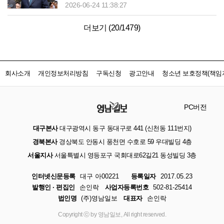
2026-06-24 11:38:27
더보기 (
20
/
1479
)
회사소개
개인정보처리방침
구독신청
광고안내
청소년 보호정책(책임자
PC버전
대구본사
대구광역시 동구 동대구로 441 (신천동 111번지)
경북본사
경상북도 안동시 풍천면 수호로 59 우대빌딩 4층
서울지사
서울특별시 영등포구 국회대로62길21 동성빌딩 3층
인터넷신문등록
대구 아00221
등록일자
2017.05.23
발행인 · 편집인
손인락
사업자등록번호
502-81-25414
법인명
(주)영남일보
대표자
손인락
Copyright ⓒ by 영남일보, All right reserved.