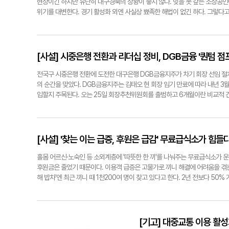
법시험을 통과했다. 함께 글을 쓰는
현상이긴 하지만 유난히 대구경북의 상황이 좋지 않다. 빚을 못 갚는 소상공인
하늘이 서늘하구나.' 검마산 자연휴
한 세계가 매우 다름에도 불구하고, 
위기를 대변한다. 경기 활성화 외엔 사실상 뾰족한 해법이 없긴 하다. 그렇다
수비면은 해발 600m가 넘는 산들
말고 친구, 그러니까 기쁜 일은 진
록 나서야 한다.신용보증재단이 소상공인을 대신해 은행대출을 갚아준 대위변제
는 지역이 바로 수비면이다. 이 청정
말이다. 서로의 글을 읽고 그 글에 
로 사정이 나쁘다. 박영순 국회의원이 신용보증재단중앙회로부터 받은 국감자료에
사한다. 그중 하나가 능이버섯이다. 
다가 내 속에 깊이 잠들어있던 어떤 
106.5% 급증했다. 경북도 지난 한 해 378억원에서 올 1~7월 663억원
자랄 수 있기에 아직까지 인공재배는
그런 수다가 일상의 삶에도 영향을 주
문으로 분석된다. 이에 따라 대구신용보증재단 측은 폐업할 경우 일시상환이 
[사설] 시중은행 전환과 리더십 정비, DGB금융 '퀀텀 점프
능이는 식감과 향이 뛰어난 최고급 
무실을 배경으로 드라마 시나리오를 쓰는
업 70%는 대구상공회의소 설문조사를 통해 올 추석 경기가 지난해보다 좋지
체육공원 일원에서 제1회 '수비능이
경도, 경험한 시대적 배경도 다른 세
아니더라도 관련 기관 및 단체의 적극적인 관심과 대책은 소상공이나 기업이 불
전국구 시중은행 전환에 도전한 대구은행 DGB금융지주가 차기 회장 선임 절
으며, 능이버섯을 중심으로 송이버섯
상에 이런 일이'식의 형사사건이 에피
의 순간을 맞았다. DGB금융지주는 김태오 현 회장 임기 만료에 따라 내년 3
가 이어져 20억원의 직간접적인 경
나이가 다른 여성들이 일하면서, 글
입할지 주목된다. 오는 25일 회장추천위원회를 출범하고 6개월이란 비교적 
음식들이 인기가 높았다. 축제에는 
것 같은데, 내게 공감하는 드라마 제
이유는 대구은행이 시중은행 전환 절차를 밟고 있는 것과 맞물려 있기 때문이
과 방문객들이 어우러진 '사랑줄다리기
하지만 우리 사무실 글터디는 여전히
사를 새로 쓰게 된다. 금융위원회와 금융감독원은 지방에 본사를 둔 시중은행
다. 올해 제2회인 '수비능이버섯축제
직장 동료를 넘어 서로 흉금을 터놓
행과 함께 경쟁 체제에 돌입했지만, IMF외환위기 이후 대동은행이 폐점하면서 
서 잔뜩 경험해 볼 수 있는 기회다.
사를 편입해 금융그룹으로 탄생했고, 영업과 순익 측면에서 견조한 신장세를 
[사설] '찾는 이는 급증, 후원은 급감' 무료급식소가 힘들
주 빨리 마시기, 농부들의 패션쇼,
어 왔다. 금융기관이란 특수성이 있지만 기업이란 측면에서 보면 대구경북에서 
섯의 맛을 알리는 능이 막걸리 페스
프'를 주시하고 기대하는 이유다. 물론 일부 난관도 있다. 일선 영업창구에서 
홀몸 어르신·노숙인 등 소외계층에 '따뜻한 한 끼'를 나눠주는 무료급식소가 
한다. 갈참나무는 단풍잎을 가을 늦게
든 상황을 고려한 지역 금융기관의 대약진을 향한 계기가 돼야 한다.
후원금은 줄었기 때문이다. 이용객 급증은 고물가로 끼니 해결에 어려움을 겪는
그래서 생으로 된 능이버섯은 제한된
해 밥차'엔 최근 끼니 때 1천200여 명이 찾고 있다고 한다. 2년 전보다 5
글=류혜숙<작가·영남일보 부설 한국
무료급식소마다 후원금이 코로나 팬데믹 이전보다 30~50%가량 줄었다고 한
국립검마산자연휴양림, 한국지명유래
대구시가 지원하는 곳도 6곳뿐이다. 후원이 줄어들면 충분한 음식을 제공할 수 
울창하게 우거져 있다.검마산자연휴양
것도 없다. 무료급식소가 제대로 운영되려면 당장 '통 큰 후원자(기업)'를 확보
춘 산림문화휴양관.
문화를 확산시키면 어떨까. 십시일반 작은 정성이 모이면 큰 탑을 쌓을 수도 있
[기고] 대중교통 이용 활
구시와 구·군도 무료급식소가 처한 어려움을 조속히 파악해 관련 대책을 세워