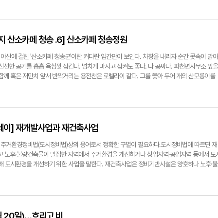
기반을 다져야 할 때가 됐다. 비지정 역사문화자원의 현황을 목록화하고, 문화유산의 멸실과
다. 몸이 마르고 키가 큰 사람은 어떤 옷을 입으면 안정적으로 보일까? 가로 줄무늬와 세로 
터베이스를 구축해야 한다. 경주·포항의 주상절리와 포항의 뇌록 등의 자연유산 등재에도 나
진하게 연하게 어떻게 입을까 고민하게 된다. 우리 아파트에 맞춤형 새 옷을 입혀보자.색은 형태
지속적으로 발굴하고 온전히 보존하며 전승하는 것은 지금 세대의 의무다.세계유산 잠정목록 등
않고도 도시에 강한 인상을 줄 수 있다. 환경 속에서 색은 형태보다 먼저 우리의 눈에 지각된다
 긴 여정에 한 치의 흔들림 없는 경북도의 노력에 찬사를 보낸다. 또 한 번 K-컬처의 브랜드 
푸릴 수도 있다. 예를 들면, 색은 그 사용 면적에 따라 다르게 보이는데, 아파트처럼 큰 면적
지 산소카페 청송 .6] 산소카페 청송정원
이다. 우리가 보유하고 있는 유네스코 세계유산의 가치가 지역은 물론, 국가의 문화 브랜드로
 자연의 색이 시간과 장소에 따라 끊임없이 변화하듯, 멀리서 가까이서 색이 변한다. 이처럼 아
천히 가되 결코 뒤로 물러서지 않는 경북의 힘이라면 충분하다.한만수(계명대 교수)한만수(계명
하고 잘 사용해야 한다. 우선 자연과 같이 배경이 될 수 있는 밝은색을 입면에 칠해 보는 것이다
야산에 걸린 '산소카페 청송군'이란 커다란 입간판이 보인다. 차창을 내리자 순간 콧속이 맑아
한 아파트가 보이면 내가 이제 집으로 돌아왔구나 하는 생각이 든다. 아파트는 어느새 도시 
신선한 공기를 흡흡 욕심껏 삼킨다. 넘치게 마시고 삼켜도 좋다. 다 공짜다. 파천면사무소 앞을
시 공간에서 익숙하게 강조되면서 도시의 환경은 점점 열악해지고 사람이 아닌 아파트가 주인
 함께 혹은 저만치 앞서 반짝거리는 용전천은 로렐라이 같다. 그를 쫓아 두어 개의 산모롱이를
 주변과 강한 경계를 만들면서 자연과 커뮤니케이션할 기회가 사라져 버린 것이다. 아파트는 
 보이지 않을 만큼 드넓은 꽃밭, '산소카페 청송정원'이다.용전천변에 축구장 19개 면적 꽃밭
 되어야 한다. 자연과 대화를 나눌 수 있는 도시 환경이 절실하다.'나무와 대화한다(수화·樹
듯곳곳 포토존·전망대…주말 음악회송강리 습곡·한지공방도 둘러볼만◆산소카페 청송정원청송
 그의 점점화를 통해 공간의 세계를 드러낸다. 점과 점 사이의 공간이 의미 있는 이야기를 담
금 백일홍 꽃밭이다. 축구장 19개 면적에 달하는 13만6천㎡(약 4만1천평)의 땅에 300만 
다 비우는 것이 때로는 더 편안하다. 도시와 자연이 맞닿은 부분은 자연이 주인이 되도록 편안
 색으로 피어 있다. 꽃을 가꾼 사람들은 청송 군민들이다. 새마을회와 이장연합회 등 청송군 내
소희<영남대 건축학부 교수>김소희영남대 건축학부 교수
가꿔 백일홍 꽃밭을 만들었다. 꽃밭 사이로 산책로가 이어진다. 1지는 청송사과협회가 심고 가
세이] 재개발사업과 재건축사업
해'라는 뭉클한 메시지도 담겨 있다. 12지는 청송군체육회의 솜씨다. '꽃길만 걷자'라는 전언에 
 벤치, 천국의 계단, '청송 드림' 거울 액자, 아주 커다란 전망대 의자들 등 각종 강렬한 원색
 주거환경정비법(도시정비법)상의 용어로서 정확한 구별이 필요하다.도시정비법에 따르면 재
든다. 그 속을 빨간 우산, 노란 우산을 쓴 사람들이 걷는다. 정원을 찾는 이는 누구나 청송 
 노후·불량건축물이 밀집한 지역에서 주거환경을 개선하거나 상업지역·공업지역 등에서 도
 무료로 빌릴 수 있다. 농특산물 직판장도 있고 청송군 새마을회에서 운영하는 작은 편의점도 
위해 도시환경을 개선하기 위한 사업을 말한다. 재건축사업은 정비기반시설은 양호하나 노후·불
 오면 반복적으로 피해를 입던 천변의 땅이다. 2018년 태풍 '콩레이'가 휘몰아친 후 청송군은
집한 지역에서 주거환경을 개선하기 위한 사업이다. 여기서 서로의 차이점을 정리하면 다음
규모 구릉지로 만들었다. 그리고 백일홍을 심었다. 2021년 꽃이 피어나자 '산소카페 청송정
개발사업은 주거환경 개선 이외에 도시환경 개선도 포함되지만 재건축사업은 주거환경 개선만이
 주말 평균 약 5천명에 달하는 사람들이 정원을 찾아왔다. 꽃이 피어있는 9월부터 10월까지 2달
거지역 이외에 상업지역이나 공업지역에서도 가능하다. 반면 재건축사업은 주거지역에서 시행
다녀가면서 청송정원은 새로운 관광명소로 떠올랐다. 청송 군민 2만4천600명의 4배가 넘는 
재개발사업은 정비기반시설이 열악한 지역을 대상으로 하고, 재건축사업은 정비기반시설이 양호
에도 불구하고 '산소카페 청송정원'이 이처럼 단시간에 전국으로 알려진 것은 공중파 TV와 유
발사업은 기존 건축물의 제한이 없으나, 재건축사업은 공동주택이 밀집한 지역이 대상이다. 셋째
 20일)…흐리고 비