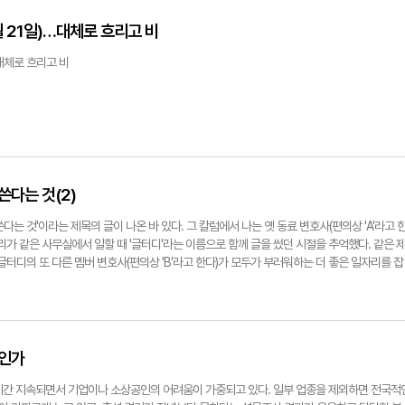
목, 소나무, 잣나무, 전나무 등 객실 이름이 영양답다. 복도는 1970년대의 분위기를 풍기지
방과 깨끗하고 뽀송뽀송한 침구류에 씩 웃게 된다. 에어컨과 테이블, 접시와 컵 등의 각종 주
 21일)…대체로 흐리고 비
춰져 있다. 샤워가 가능한 화장실도 있는데 세면도구와 수건은 개인 지참해야 한다. 신선놀음하
 좋은 것은 숲으로 꽉 찬 창이다. 야영장은 두 곳으로 최대인원 6인인 13㎡의 데크가 24면
…대체로 흐리고 비
0W 제한)하고 온수도 유료로 사용할 수 있다.이 가운데 휴양관 7개 객실과 야영장 9면이 반
 반려견과 동반할 수 있는 휴양림으로 이름 높다. 야영장 옆에는 자유롭게 뛰어놀 수 있는 
에는 반려견 숲 놀이터와 전용 그네, 해먹, 자작나무 가마 등이 있다. 진심이 느껴지는 다정한
다고 한다. 산책과 숲속 명상을 통해 견주와 반려견의 유대감을 높이고 신뢰를 다지는 '댕댕
 반려견의 관계를 성숙시키는 '오늘, 나 반려견의 반려인이 되다' 등의 체험 교실도 운영하고 있다
외 장소에서는 목줄을 반드시 착용하는 등 기본 준수 사항을 미리 확인하는 것은 필수다.계곡
수도 있다. 숲속도서관에 다양한 장르의 책이 4천권이나 있다. 고로쇠 수액 채취, 표고버섯 재
 쓴다는 것(2)
등의 체험도 진행한다. 숲 해설을 요청하면 하늘말나리, 나비나물, 며느리밥풀꽃, 도둑놈의갈고
 옥잠난초 등의 야생화와 귀한 상황버섯, 광대버섯, 가지버섯, 운지버섯, 싸리버섯, 테두리 방귀
쓴다는 것'이라는 제목의 글이 나온 바 있다. 그 칼럼에서 나는 옛 동료 변호사(편의상 'A'라고 
들을 쉽게 만날 수 있다. 산책로도 여럿이다. 입구에서 산림욕장까지 이어지는 숲 해설 코스가
리가 같은 사무실에서 일할 때 '글터디'라는 이름으로 함께 글을 썼던 시절을 추억했다. 같은 
려오는 숲 탐방로와 검마산 정상까지 오르는 3.56㎞의 등산로도 있다. 계절마다 아름다워
글터디의 또 다른 멤버 변호사(편의상 'B'라고 한다)가 모두가 부러워하는 더 좋은 일자리를 잡
소나무들로 수다한 산. 검마산은 활엽수와 침엽수가 조화를 이루어 울창하게 우거져 있다. 특히
계기로 함께 글 쓰는 것의 좋은 점을 다시 한번 더 강조하려고 쓴다. 5년 전 나와 A가 처음 글
로 지정되어 보호받고 있을 정도로 가치가 높다. 산림욕장 위쪽에 도성사 절터가 있다. 조선 중
했다. 우리 셋은 모두 같은 사무실에서 비슷한 일을 하는 변호사라는 공통점이 있지만, 각자 성
 창건 및 중흥한 것으로 추정된다. 도성사가 창건되면서 마을이 형성되어 옛날에는 절골 또는
이 매우 달랐다. 지방에서 태어나 지방에서 대학교를 나오고 그 지방에서 15년 직장생활을 하
창했다는 절은 19세기 말 폐사의 길을 걸었고 스님이 떠난 자리는 골짜기의 주민들이 작은 제
쿨에 입학해 40대에 변호사가 된 나와는 대조적으로 서울내기인 B는 서울 강남의 어느 여고
된 부도와 최근에 세운 두 칸 법당이 그 자리를 지킨다. 고즈넉하고 아름다운 터다. 조선 중기
대 법대를 졸업한 후 사법연수원을 수료한, 전형적인 엘리트 법조인 코스를 밟아온 20대 젊
조인가
뒤 '검마산에서 노닐며'라는 시를 읊었다. '티끌 세상을 벗어나 도방을 찾으니/ 마치 신선이 
는 6년 차이지만 나이로는 열여섯 살 아래였다. 나이로는 나와 B 중간에 있는 A는 시골 산골
 그윽한 꽃이 피니/ 걸음마다 가벼운 노을이 좁은 길에 펼쳐지는구나./ 구름이 짙게 낀 곳에는
담을 쌓은 학창 시절을 보냈는데, 지방 사립대 법대에서 뒤늦게 공부에 소질이 있음을 깨닫고 
기간 지속되면서 기업이나 소상공인의 어려움이 가중되고 있다. 일부 업종을 제외하면 전국적
에는 푸른 새가 나는데/ 평생토록 부질없이 구름 낀 산을 동경하여/ 다시 가을바람을 기다리니