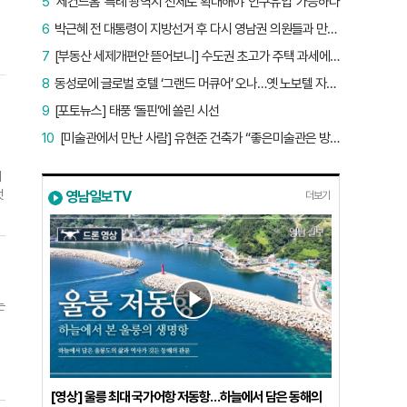
5
‘세컨드홈’ 특례 광역시 전체로 확대해야 ‘인구유입’ 가능하다
6
박근혜 전 대통령이 지방선거 후 다시 영남권 의원들과 만난 이유는?
7
[부동산 세제개편안 뜯어보니] 수도권 초고가 주택 과세에만 초점…침체된 지방 부동산 대책은 없다
8
동성로에 글로벌 호텔 ‘그랜드 머큐어’ 오나…옛 노보텔 자리 사무실 개설
9
[포토뉴스] 태풍 ‘돌핀’에 쏠린 시선
10
[미술관에서 만난 사람] 유현준 건축가 “좋은미술관은 방문객이 많은 미술관”
위
덧
영남일보TV
더보기
이
켠
劍
정
있
는
들
보
[영상] 울릉 최대 국가어항 저동항…하늘에서 담은 동해의