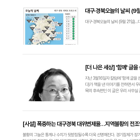
반딧불이 장수하늘소, 고추잠자리, 주
객실 문을 열면 리모델링되어 산뜻한 
대구·경북오늘의 날씨 (9월
방 물품과 냉장고, 정수기 등이 갖
좋은 장기와 바둑판도 있다. 무엇보다
대구·경북오늘의 날씨 (9월 21일)
마련되어 있다. 전기사용이 가능(60
견 동반시설이다. 검마산자연휴양림은
려견 전용 놀이터가 있고 산림욕장 내
공간들에 견주들은 감동할 수밖에 없
와 함께 떠나는 숲속 여행', 견주와
반려동물 등록을 완료하고, 놀이터 
소리와 숲의 바람 속에서 책을 읽을 
[더 나은 세상] '함께' 글을
배, 목공예와 야생화 화분 만들기 
리, 수까치깨, 산여뀌, 주름조개풀,
지난 3월16일자 칼럼에 '함께 글을 
섯 등 작고 이름도 재미난 숲의 생명
다)가 책을 낸 이야기를 전하면서 우
있고 산림욕장에서 약수터를 거쳐 내
목의 후속편인 이 글은 우리 사무실 
는 나무들과 곧게 뻗은 붉은 몸의 
아 우리 사무실을 곧 떠나게 된 일을 
휴양림 내의 송림은 '미림(美林)'으
디를 시작했고, 그 이듬해 B가 합류
이전에 경파당 스님과 신계단 스님이
장해 온 사회적·문화적·시대적 환경
사동리(寺洞里)라 했다 한다. 꽤 번
로스쿨이 개원하던 해 운 좋게 로스
을 쌓아 지켰다고 한다. 지금은 오래
수석으로 졸업하고 국내 최고의 명문
[사설] 폭증하는 대구경북 대위변제율…지역불황의 전
선비 문월당 오극성은 사찰을 방문한 
변호사였다. B는 나와 변호사 기수로
는 곳에 이른 듯한데/ 우거진 고목에
에서 할머니 손에 자라며 공부와는 
불황의 그늘은 통계나 수치가 뒷받침될수록 더욱 선명해진다. 경기침체가 장
검은 표범이 숨고/ 높이 솟은 봉우리