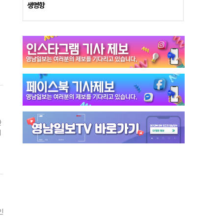
만
생명항
기
려
반
이
.
물
버
한
제
지
터
기
다
당
를
의
은
사
사
인