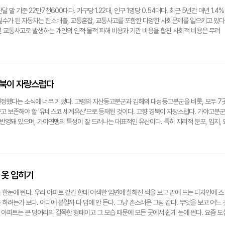
 사회의 각별한 관심이 요구된다.
말 기준 22만7천600대다. 가구당 1.22대, 인구 1명당 0.54대다. 최근 5년간 매년 1.4%
필수가 된 자동차는 탄소배출, 교통혼잡, 교통사고를 포함한 다양한 사회문제를 일으키고 있다
년 교통사고로 발생하는 개인의 인적·물적 피해 비용과 기관 비용을 합친 사회적 비용은 무려
1년 전국 교통 분야에서 발생한 온실가스 배출량은 9천962만t으로 국가 경쟁력을 떨어뜨리는
이용을 줄이고 교통사고와 환경문제를 동시에 해결할 수 있는 대안이 바로 대중교통 이용 활성
 분담률을 살펴보면 승용차가 61.2%, 시내버스는 19.8%였으나 올해는 승용차 70%, 시내
 승용차 의존도가 높아지고 있음을 입증하는 자료다. 지난 8월 구미시는 시내버스 노선체계 개
고회에서 교통 전문가, 구미시의원, 구미교육지원청 관계자, 구미 4개 대학 관계자, 구미상공
경북이 자랑스럽다
0여 명은 노선 개편과 관련된 다양한 의견을 제시했다. 이들은 △지선과 간선 노선의 체계적
 접목한 서비스 취약 노선 개선 △대구권 광역철도 연계체계 강화 △시내버스 이용자의 탄
정했다는 소식에 너무 기뻤다. 고령의 지산동고분군과 김해의 대성동고분군을 비롯, 모두 7
 확충 △신속한 이동을 위한 급행버스 도입 △공영 차고지 조성 등을 시내버스 노선 개편 용
고 보존해야 할 '유네스코 세계유산'으로 등재된 것이다. 고향 경북이 자랑스럽다. 가야고분군
다. 지금까지 시내버스 노선 개편을 단행한 다른 도시의 관계자들은 "시내버스 노선 개편은 
 반영돼 있으며, 가야연맹의 특성이 잘 드러나는 대표적인 유산이다. 특히 지리적 분포, 입지, 
다. 노선 개편 이후 누군가는 편리해질 수 있으나 누군가는 오히려 불편해질 수 있기 때문이다
하면서도 자율적이고 수평적인 독특한 체계를 유지한 '가야국'을 잘 보여 준다. 경북은 △석굴
△반도체 특화단지 지정 △국가산업 5단지 조성 등으로 재도약의 발판을 마련했다. 대외적
와 양동마을) △한국의 산지승원(영주 부석사, 안동 봉정사) △한국의 서원(소수·옥산·도산·
 신공항 건설에 따른 일반·고속도로 및 철도의 신설과 같은 획기적 교통망 변화를 기대하고 
군(고령 지산동)까지 세계유산에 이름을 올림으로써 명실상부 역사문화의 보고가 됐다. 이외 
통여건 변화에 쉽게 대응하고 구미시민이 편리하게 이용할 수 있는 가장 좋은 방법은 시내버스
 유교책판(세계기록유산), 하회별신굿탈놀이, 예천 청단놀음이 있다. 만인소(2종)와 내방
선 개편을 가장 중요하게 여기는 것은 당연히 시민의 이동 편리성 때문이다. 이에 최대한 의
지만 '구슬이 서 말이라도 꿰어야 보배'라는 말이 있다. 이들 유산을 문화·관광 콘텐츠로 활용
 옷 입히기
 역점을 두고 있다. 여기에는 다양한 교통망의 접근성 개선, 환경·교통 문제 해결책도 포함돼
 가해야 한다. 우선 세계유산이 소재하고 있는 지역공동체와 함께 브랜드화에 나서는 한편, 
담 완화에는 자가용보다 시내버스를 이용하려는 선순환 교통 의식이 필요하다. 구미시는 도시경
 다양한 패키지 관광프로그램을 개발해야 한다. 또 이들 세계유산을 한곳에 모은 통합 메타버
한눈에 띈다. 우리 아파트 같긴 한데 어색한 입면에 칠해진 색을 보고 맘에 드는 디자인에 스
위한 새로운 교통정책 수립에 최선을 다하고 있다.박은희(구미시 환경교통국장)
북의 세계유산')을 조성해 관광객의 오감을 자극해야 한다. 세계유산을 최다 보유한 경북이 '맏
하려는가 보다. 어디에 붙일까 다 맘에 안 든다. 그냥 촌스러운 그림 같다. 무엇을 보고 어느 
 아시아태평양지역의 세계유산 관련 협의기구를 창설하는 것도 고려할 만하다. 콘텐츠 제작·활
. 아파트는 큰 덩어리의 길쭉한 형태이고 그 모습 때문에 모든 곳에서 쉽게 눈에 띈다. 요즘 도
티브를 잡아 국가 경쟁력의 중심지역이 되기를 기대한다. 이들 유산 외에도 경북에 산재한 많
어 새 옷을 입기 시작했다. 지나치게 드러나지 않으면서도 아이덴티티를 부여할 수 있는, 주