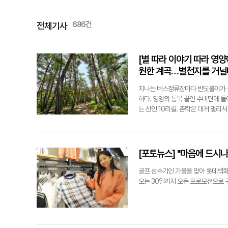
686건
전체기사
[별 따라 이야기 따라 영
원한 계곡…별천지를 거닐
지나는 버스정류장마다 반딧불이가 올
하다. 영양의 동북 끝인 수비면에 들
는 산인 10리길. 촌락은 대개 멀
신원2리가 길옆으로 바짝 다가온다.
니 부디 이 산에 들 적에는 환한 대
나무줄기 걸쳐놓은 입구를 보고서야
다. 공기가 달다. 울창한 활엽수와 
[포토뉴스] "마음에 드시나
磨山)은 태백산 지맥이 동쪽으로 내
상부의 석골(石骨)이 마치 칼을 빼
골프 성수기인 가을을 맞아 롯데백화점 
다. 골짜기에는 맑고 차가운 계류가 
오는 30일까지 오픈 프로모션으로 구
조밀 자리한다. 야외교실과 종합운동
은 소박하고 정감이 넘쳐 우리를 압도
은 600명이다. 1997년에 문을
인다. 2층 건물로 19㎡ 크기의 4인