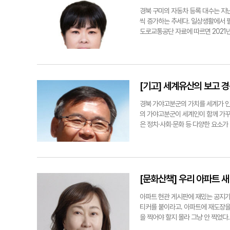
높이는 일이기도 하다. 무료급식소가 '운영 중단'을 고민하는 일이 없도록 우리
경북 구미의 자동차 등록 대수는 지난달 
씩 증가하는 추세다. 일상생활에서 
도로교통공단 자료에 따르면 2021
26조9천987억원에 달했다. 202
중요한 요인으로 떠올랐다. 승용차 
화다. 2019년 기준 구미의 교통수단
스 19% 수준으로 예상된다. 매년
용역 착수 보고회를 열었다. 이날 보
[기고] 세계유산의 보고 
의소와 운수업체 종사자를 포함한 5
정립으로 효율성 강화 △도시 확장을
경북 가야고분군의 가치를 세계가 인
적 대응을 위한 수요대응형 교통수단
의 가야고분군이 세계인이 함께 가꾸
에 반드시 포함시켜야 한다고 주장했
은 정치·사회·문화 등 다양한 요소가
전도 찾기 힘든 과제"라고 입을 모았
제, 부장품 등은 주변국과 공존·상생
올해 구미시는 △방산클러스터 유치 
암과 불국사 △한국의 역사마을(하회
으로는 대구권 광역철도 개통과 통합
산서원) 등에 이어 이번에 가야고분
다. 하지만 무엇보다도 구미시의 교
네스코가 인정한 인류무형문화유산으로
노선 개편이다.구미시가 시내버스 노
사는 아시아·태평양 기록유산이다. 하
[문화산책] 우리 아파트 새
을 수렴해 시민 불편을 최소화하는 데
해 지역공동체 브랜드화에 더 박차를
있다. 41만 구미시민의 교통비 부
계유산과 기존 관광지의 연계를 통한
아파트 현관 게시판에 재밌는 공지가 
쟁력을 한층 키울 수 있는 서민을 
스 공간(가칭 '문화유산의 보고, 경
티커를 붙이라고. 아파트에 재도장을 
이'로서 세계유산 포럼을 유치하고,
을 찍어야 할지 몰라 그냥 안 찍었다
용을 선도해 K-컬처노믹스의 이니셔
속 곳곳에서 이런 아파트가 노후화되