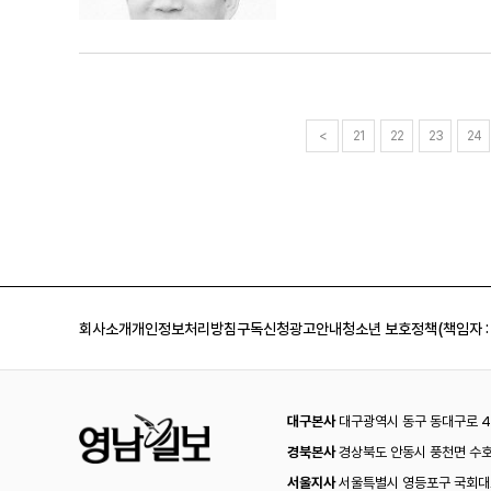
선시대부터 1920년대까지 파천면 
울산시장 선거개입 의혹 사건은 문(
공에 대한 배상책임을 아무런 관련 
이자성 한지장은 직접 자신의 밭에 
이다. 검찰 스스로 '청와대의 광범위
서 독립군을 사살했음을 자인한 백선
는 참닥나무를 삶아서 껍질을 벗기고
가 없다.탈원전 정책을 주도하다 직권
4·19'로 국민의 심판을 받은 이승
한지는 질이 좋고 흡습력이 강하며 
진이 좌절될 시 대통령의 리더십에 문
(비명을 찾아서)처럼 1910년 식민
갈 때 이 종이를 사서 가지고 갔다
모만 형사재판을 받고 있다. 참 비
이다. 일전 강연회에서 대구대 나인
공예품을 감상하고 구입할 수도 있다.
되었다. 문재인 사위의 항공사 취업
국이 일본을 패전시켰기 때문에 해방
다. ◆청송의 도시 브랜드 '산소카페
흥공단 이사장 임명과 문재인 사위의
지가 없었더라면 우리나라는 패전국 
<
21
22
23
24
가 임야이며 전국에서 산소포화도가 
는 것이다.하지만 숱한 의혹의 중심에
신단다. "그때 해방되지 않고 일본의
발 더 나아가 생태관광도시로 도약하
버리 대회 이후 올린 페이스북이 대
다 하는 세상이 되었으니 민주주의란
지 감축, 폐기물의 안정적 처리, 친
문재인을 지켜봐야 하는 국민들의 
단죄하지 못하고 어물어물했던 과거가
는 세부적인 계획을 추진 중이다. 또
커녕 두고 보자고 벼르던 놈들이 여
마다 피해를 입던 갯들을 청보리밭이
금이다. 이놈들이 건국절 운운하면
종 분석을 통해 보전가치가 높은 붉
자신들의 원죄를 벗기 위한 몸부림임
식지를 조성하는 등 생태계 복원에도
국행위에 대한 면죄부를 위해서 그놈
및 댐 수위 변화에 따른 단계별 생
가진 것이 친일의 대가가 아니라 조
회사소개
개인정보처리방침
구독신청
광고안내
청소년 보호정책(책임자 :
슬로시티며 더 나아가 생태관광도시
지만, 여름 끝에는 서리가 내린다는
관영기자 zone5@yeongnam.
니다.정재형 변호사
을 띤 백일홍으로 가득찬다. 꽃밭 
관람객들이 청송정원의 풍경을 조망하
대구본사
대구광역시 동구 동대구로 44
경북본사
경상북도 안동시 풍천면 수호
서울지사
서울특별시 영등포구 국회대로