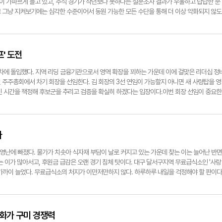
 모임의 가장 좋았던 점 중의 하나는 이렇게 서로 자라온 환경이 다르고 변호사가 되기까지 경
이 가파르게 늘고 있고, 추석 경기가 작년보다 못하다는 설문조사 결과가 우울하고 답답한 분
양림을 거닐면, 옛사람의 정취와 오늘의 정취가 다르지 않음을 알게 된다. ◆수비 능이버섯축
더불어 이모-조카뻘의 나이 차이에도 불구하고 우리를 친구로 만들어 주었다는 것이다. '지인'
고 그냥 지켜보기에는 심각한 수준이어서 동원 가능한 모든 수단을 통해 더 이상 악화되지 않도
이 대다수인 산간벽지다. 아시아 최초의 '국제밤하늘보호공원'과 반딧불이생태공원, 천문대가 
심으로 축하해주고 어려울 때 고민을 이야기하고 서로 위로해주고 조언해 줄 수 있는 그런 친구
율이 빠르게 높아지고 있다. 올 상반기 집계에서 대구와 경북은 나란히 1·2위를 기록할 정
 오지는 사람들에게 많은 것들을 준다. 쉽게 툭 내주지는 않지만 성심을 들이면 귀한 것들을 선
대해 서로의 생각을 나누는 글터디는 단순히 글만 같이 쓰는 모임이 아니었다. 동료가 쓴 글을 
 따르면 대구의 1~7월 대위변제액은 628억원으로, 지난해 1~12월 304억원보다
능이버섯은 야생에서도 흔히 볼 수 없는 귀한 버섯이다. 토양은 물론 기후, 습도, 온도가 맞아
상처가 깨워지기도 했고, 생각지도 못한 시각으로 지난 일을 다시 보게도 되었다. 글터디 중의
으로 크게 늘어났다.직접적인 원인은 코로나 때 급증한 대출의 상환기간이 올해 상당수 도래했기 
 불가능하다. 순수 자연산 야생버섯인 만큼 생장 환경이 적정선을 유지해야 한다. 수비지역의
었기에 우린 글을 통해 친구가 될 수 있었다. 뜬금없이 들리겠지만, 나는 가끔 우리 변호사 사
힘든 점을 고려해 분할상환이 가능하도록 조치하는 등 상황을 예의주시하고 있다. 대구지역 
' 도전
버섯으로 알려져 있다. 대도시 공판장에서도 최고상품으로 쳐준다.지난해 10월 수비면 발리리
 상상을 해 본다. 주인공은 나와 A, B, 세 사람이다. 변호사가 된 과정도, 살아온 문화적 
 않다고 답했고 절반 정도는 추석 이후에도 전망이 어두울 것으로 내다봤다. 직접적인 지원이
버섯축제'가 열렸다. 단 이틀의 축제기간 동안 5천여 명의 관광객과 소비자들이 축제장을 찾았
 사람의 일과 글터디가 드라마의 소재다. 드라마에는 우리가 일상적으로 겪는 온갖 종류의 '세
황의 그늘에서 벗어나는 데 힘이 될 수 있다.
차에 돌입했다. 지역 리딩 금융기관으로서 영역 확장을 꾀하는 가운데 이에 걸맞은 리더십 정
과 묵나물, 영양 특산물인 영양고추, 수비면의 토종 고추인 수비초 등 각종 지역 농산물의 구
소드별로 등장하지만, 드라마를 관통하는 큰 줄거리는 우정이다. 50대, 40대, 30대로 각자
월 주주총회에서 차기 회장을 선임한다. 김 회장의 3선 연임이 가능할지 아니면 새 사령탑을 영
제적 효과를 거뒀다. 특히 능이백숙, 능이무침, 수비두루치기, 수비약식 등 능이버섯으로 만든
을 쓰면서 일과 글을 공유함으로써 쌓아가는 우정 말이다. 내 생각엔 정말 재밌는 드라마가 될
긴 시간을 책정해 후보군을 추리고 검증을 확실히 하겠다는 입장이다.이번 회장 선임이 중요한
매년 10월마다 열리는 수비면의 가을 제천행사인 '수비무천제'와 주민 한마당이 펼쳐졌고 주민
작자가 있을지는 모르겠다. B가 떠나면 우리 사무실 글터디 초창기 멤버 중에는 나만 남는다.
다. 1967년 국내 최초의 지방은행으로 출범한 대구은행이 시중은행으로 전환하면 국내 금융
', 대박을 기원하며 박을 터트리는 '수비대박마당' 등 각종 볼거리 놀 거리도 풍성하게 진행
 건재하고 있다. 누군가 떠나면 또 새로운 멤버가 글터디에 들어온다. 그건 아마도 지난 5년
의 출현에 의미를 두면서 비교적 긍정적인 반응으로 알려졌다. 대구은행은 90년대 초반 대동
'가 10월6일부터 8일까지 3일간 수비면체육공원 일대에서 열린다. 귀한 수비능이를 한 곳에
는 친구가 되는 글터디의 위력을 알기 때문일 것이다. 정혜진 변호사정혜진 변호사
지역의 지배적 은행으로 성장해 왔다. 근년 들어 증권, 생명보험, 여신전문 캐피털, 자산운용
 개막 축하 공연과 풍물난장이 흥을 돋우고 다양한 이벤트 게임과 농산물 대박 경매도 열린다. 
보여왔다. 지난해 순이익이 4천300억원이었고 견실한 배당으로 외국계 투자자들의 신뢰를 
다
 능이 요리대회, 수비면민 노래자랑 등 주민과 방문객이 어우러지는 프로그램도 넉넉하고, 능이
이처럼 지속적으로 성장한 경우도 드물다. 지역 경제계가 DGB지주의 향후 행보와 '퀀텀 점
티벌과 능이라면 나눔 시식 행사도 준비되어 있다. 능이버섯은 갈참나무에서 많이 발견된다고
발생한 무단 계좌개설 등은 내부 혁신의 디딤돌로 삼아야 할 것이다. 차기 회장 선임은 그런 모
운영난에 빠졌다. 물가가 치솟아 식자재 부담이 날로 커지고 있는 가운데 찾는 이는 늘어난 반면
까지 달고 있어 '가을참나무'란 뜻에서 이름 붙여졌단다. 능이버섯은 가을에만 채취할 수 있다
 이가 많아서고, 후원금 급감은 오랜 경기 침체 탓이다. 대구 달서구지역 무료급식소인 '사랑
 동안 그것도 산지에서만 맛볼 수 있는 것이 보통이다. 가을이다. 능이버섯은 가을의 맛이다.
0% 가까이 늘었다. 무료급식소의 처지가 이만저만하지 않다. 하루하루 내일을 걱정해야 할 판이다
스토리텔링연구원 연구위원> 사진=박관영기자 zone5@yeongnam.com ▨참고=영양군
다. 대구지역에 등록된 무료급식소는 40여 곳이지만 일부는 운영을 중단한 것으로 알려졌다
집.영양의 동북 끝인 수비면에 위치한 검마산자연휴양림에는 활엽수와 침엽수가 조화를 이
없게 된다. 찾아온 이들이 배고픔을 안고 돌아서는 일이 생길 수 있다. 급식 반찬 부실은 말
림에는 야영데크를 비롯한 캠핑시설이 잘 갖춰져 있다.19㎡ 크기의 4인실 객실 16개를 갖
하면 좋겠지만, 작금의 경기 침체 속에서 쉽지 않은 일이다. 대신, 범시민적 이른바 '형편껏 후원
겠다.정부도 나서라. 기업 후원을 활성화하기 위해 다양한 세제 혜택을 제공할 필요가 있다. 
성화가 구미 경쟁력
주길 바란다. 무료급식소를 돕는 것은 이웃 사랑의 실천이다. 지역 공동체 구성원들의 유대감