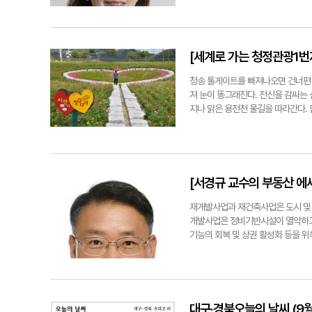
은 문화유산의 미래가치를 실현하는 
환경과 잘 조화되는 그런 옷이면 좋겠
훼손에 대비한 원형기록 3차원 데이
무늬, 아래 위로 같게 다르게 혹은 
야 한다. 중요 문화유산의 가치를 
에 비해 경제적이며, 크게 노력하지 
재부터 시작해 지금까지 10년 이상의
그래서 자칫 잘못 사용하면 눈살을 찌
[세계로 가는 청정관광1번
신지(發信地)로서 위용을 드러낸 셈
선택한 색보다 훨씬 더 진해진다. 또
자리 잡아 나갈 것으로 믿는다. 천
파트 외벽의 색을 바꿀 때는 더 고민
청송 톨게이트를 빠져나오면 건너편 
교수)
근교에 나갔다가 고속도로 멀리 빽빽
져 눈이 똥그래진다. 전신을 감싸는 
화의 상징물이 되었다. 아파트가 도
지나 맑은 용전천 물길을 따라간다.
이 되어버렸다. 아파트 외벽의 색이
돌아서는 순간 꽃밭이 펼쳐진다. 끝이
극적이기보다 살아가는 사람의 배경이
추석연휴~10월초까지 꽃 만개할 
話)'는 의미의 아호를 가진 김환기는
군 파천면 신기리 용전천변 일대는 지
록 여백을 남겨 두었다. 채우는 것보
이, 아니 1억 송이의 백일홍이 온갖
한 배경으로 비워두면 좋겠다. 김
17개 단체와 주민들이 씨를 뿌리고 
[서경규 교수의 부동산 에
꾼 모양이다. '고마워, 사랑해, 미안
이 통통해진다. 그네의자, 사과 모양의
재개발사업과 재건축사업은 도시 및
조형물들이 꽃들 사이에서 포토존을 만
개발사업은 정비기반시설이 열악하고
원 입구 안내소에서 색 고운 우산을
기능의 회복 및 상권 활성화 등을 
다.이곳은 '갯들'이라 불렸다. 태풍이
량건축물에 해당하는 공동주택이 밀
용전천 제방을 높이고 흙을 돋우어 대
같다. 첫째, 사업 목적에 있어 재
원'을 활짝 열었다. 평일 약 1천명,
목적이다. 따라서 재개발사업은 주
남짓한 운영 기간 총 10만여 명이 
한다. 둘째, 사업 요건 측면에서 
람객이 찾은 것이다. 계절적 한정성
한 지역을 대상으로 한다. 또 재개
대구·경북오늘의 날씨 (9월