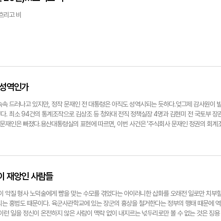
 등을 활용해 적극적인 홍보를 펼친 결과다. 인기 예능프로그램인 '1박 2일'이 이곳에서 촬영되
발사업은 토지 소유자뿐 아니라 건축물 소유자도 조합원이 될 수 있지만 재건축사업은 건축물
꽃선비 열애사'의 아름다운 꽃밭도 바로 이곳이다. 백일홍은 국화과의 한해살이풀이다. 꽃은 온
 될 수 있다. 따라서 토지만 소유하거나 건축물만 소유한 자는 재건축사업의 조합원이 될 수 
…흐리고 비
다. 꽃이 지고 들이 비워진 초겨울에는 청보리를 파종한다. 새해가 시작되면 청보리는 한 뼘
다.넷째, 공용수용권의 유무이다. 재개발사업은 사업에 반대하거나 분양신청을 하지 않는 자에
 물결이 일 정도로 쑥쑥 자라 있다. 그러면 청송정원은 다시 열린다. 싱그러운 초록 물결 속에
 재건축사업은 원칙적으로 공용수용권이 없어 수용재결 신청이 불가능하다. 대신 재건축사업
도 열린다. 청보리의 끝부분이 노란색이 되는 황숙기에 접어들면 청송군은 청보리를 거둬들
부동산 소유권을 매도하라고 법원에 청구할 수 있을 뿐이다.다섯째, 주택건설에 대한 규제가 상
부한 시기에 수확한 청보리는 지역 축산농가의 사료로 쓰인다. 비워진 들에는 다시 백일홍 씨앗
80% 이상을 전용면적 85㎡ 이하로 건설하고 일정 비율의 임대주택을 건설해야 한다. 재건
날을 기다리고, 기다리고, 마침내 백일홍 꽃이 무더기무더기 피어나면 또 그렇게 꿈결 같은 시
 임대주택 건설에 대한 규제가 없다.여섯째, 개발이익 환수 여부이다. 재개발사업은 개발이
소카페 청송정원'은 지난달 29일 개장해 10월31일까지 약 2달간 운영된다. 관람시간은 오전 1
 재건축초과이익 환수의 대상이 된다.이 같은 내용 외에도 조합설립인가 요건, 세입자 보상 
해와 같이 누구나 부담 없이 방문할 수 있도록 전면 무료로 개방한다. 올해 백일홍은 추석 연
 따라서 일정한 목적을 갖고 정비구역의 부동산을 매수하거나 세입자로서 계속 거주(또는 영업)
 성역인가
로 예상된다. 입구 수돗가에 가지런히 벗어둔 신발들이 보인다. 사람들은 꽃밭 사이로 난 마사
의 유형(즉, 재개발사업이냐 재건축사업이냐)을 구체적으로 확인해야 한다. 정비사업 유형에
되어 있는 '안심 가로등'은 태양광 독립 발전으로 불을 밝힌다. 공공전기료를 절감하고 이산화
 세입자 보상 여부 등이 달라지기 때문이다. 한편, 도시정비법상 정비사업과 빈집 및 소규모주
속속 드러나고 있지만, 정작 문재인 전 대통령은 아직도 성역시되는 듯하다.엊그제 감사원이 
 중앙 무대에서는 주말마다 음악회와 버스킹 등 다채로운 문화행사가 열리고 매년 각종 축제와
주택정비사업은 서로 다르므로 구별해야 한다. <대구가톨릭대 부동산학과·부동산경영학과 교수
다. 최소 94건의 통계조작으로 김상조 등 청와대 전직 정책실장 4명과 김현미 전 국토부 장
18m의 회전계단형 전망타워도 있다. '산소카페 청송정원'이 한눈에 펼쳐진다. 바로 곁을 흐르
부동산경영학과 교수
, 문재인은 빠졌다.용산대통령실의 표현에 따르면, 이번 사건은 '주식회사 문재인 정권의 회계
리 습곡과 청송한지장용전천 너머는 파천면 송강리다. 청송정원 제2주차장에서 천을 가로지
치면 분식회계를 한 것과 다르지 않다"고 했다.실제로 기업 같았으면 당연히 대표가 지시한 것
세계지질공원' 지질 명소인 '송강리 습곡'을 볼 수 있다. 이곳 주민들이 주름 바위라 부르는 곳
라도 민·형사 책임을 지는 것이 통례이다. 감사원 조사에서 문재인의 참모들은 당연히 문(文)
한 습곡은 한반도가 형성되기 이전인 선캄브리아기의 암석으로 바위 전체에 깊고 촘촘한 주름을
런 사건은 검찰의 고강도 수사를 통해 진실이 드러나는 법이다. 그러나 감사원은 무능했는지 
층과 암맥 등 다양한 지질구조를 볼 수 있는데 이는 선캄브리아기 이후부터 중생대 동안 몇 번
은 수사요청 대상에서 제외됐다경제를 망친 전직 대통령으로서 일말의 반성도 없는지 문재인
다. '송강리 습곡'은 그러한 멀고 긴 시간으로 우리를 데려가 주는 시간의 저장소며 '산소카페
동사회연구소의 '문재인 정부 고용노동정책평가'라는 자료였다. 그 내용은 문재인의 임기 동
이 재앙인 사람들
른 멋진 시간이다. 산소카페 청송정원의 북쪽 경계에는 신기천이 흘러 용전천에 합류한다. 신기
 '문찬양'으로 일관하고 있다.하지만 이 연구원은 주로 노동계의 주문을 받아 연구용역을 하는
시티 청송'을 체험해 볼 수 있는 한지 공방이 자리한다. 경북도 무형문화재인 이자성 한지장이
 가깝다는 평가를 받아왔다. 게다가 이 연구소의 이사장은 문재인이 2020년 대통령 자문기
봉이 악질 형사 노덕술에게 뺨을 맞는 수모를 겪었다는 아이러니한 삽화를 오래전 일로만 치부
어 전통 기법 그대로 한지를 만드는 곳이다. 기능 보유자인 이자성 한지장은 안타깝게도 얼마
로 임명했던 사람이다. 전혀 신뢰성을 갖추지 못한 청부 보고서의 냄새가 짙다. 재임 기간
리는 홍범도 때문이다. 육군사관학교에 있는 장군의 흉상을 철거한다는 정부의 행태 때문에 역
딸이 맥을 이어가고 있다. 파천면은 닥나무가 많아 신라시대부터 제지업이 성행했다고 한다. 
 철면피처럼 국민들 염장만 지르고 있다.문재인의 범죄적 의혹은 한두 개가 아니다. 문 정권
이런 일을 정신이 온전하지 않은 사람이 맥락 없이 내지르는 넋두리로만 볼 수 없는 것은 징용