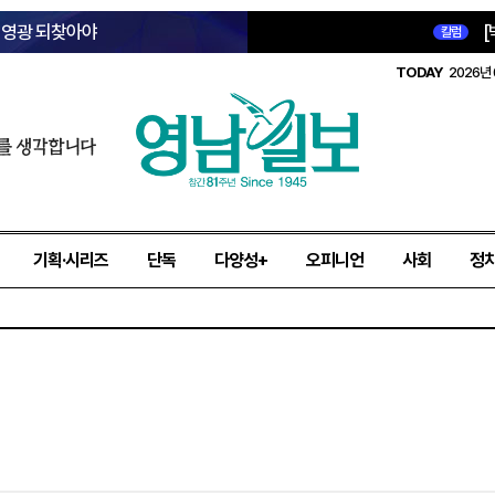
옛 영광 되찾아야
[
칼럼
TODAY
2026년 
를 생각합니다
기획·시리즈
단독
다양성+
오피니언
사회
정