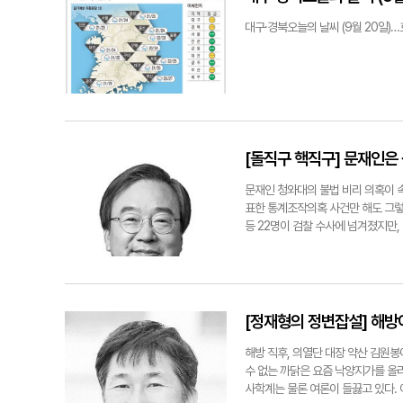
브 채널, 다양한 사회 관계망 서비스
조합원 자격에도 차이가 있다. 재개
었고, 지난 3월에 방영된 드라마 '
및 그 부속토지 소유자여야 조합원이
대구·경북오늘의 날씨 (9월 20일)
색으로 피어났다가 서리가 내리면 진
다. 이 경우 현금청산의 대상이 된
새파랗게 자라나고 3, 4월이면 푸른
수용재결을 신청할 수 있다. 하지만
전국 동요제가 열리고 어린이날 행사
선 사업에 반대하는 자 등에 대해 
다. 단백질 함량과 섬유소 등이 풍
하다. 재개발사업은 전체 세대수의 
뿌려진다. 사람들은 날마다 그 꽃필 
사업은 원칙적으로 전용면적의 규모나
간이 이어진다. 2023년 가을의 '산
익 환수제도가 없으나, 재건축사업은
시부터 오후 7시까지며 올해도 지난
부 등에서 서로 간에 차이가 있다.
[돌직구 핵직구] 문재인은
를 거쳐 10월 초순까지 만개할 것으
여부를 판단해야 하는 경우 정비사업
토 길을 맨발로 걷는다. 곳곳에 설치
따라 조합원 자격, 건설주택의 내용,
문재인 청와대의 불법 비리 의혹이 
소 배출을 줄이는 착한 가로등이다.
택 정비에 관한 특례법상 소규모 
표한 통계조작의혹 사건만 해도 그렇
다양한 지역 행사가 진행된다. 높이 
서경규 대구가톨릭대 부동산학과·
등 22명이 검찰 수사에 넘겨졌지만
는 용전천의 모습도 보인다. ◆송강
작사건'이다. 대통령실은 "기업으로 
는 돌다리를 건너면 '청송 유네스코 
으로 밝혀지거나, 설사 대표가 몰랐더
다. 용전천 물가 비탈진 면에 자리
은 몰랐다고 주장했겠지만, 결국 이
가득 펼쳐놓고 있다. 주름 외에도 단
니면 봐주기 조사를 했는지 문재인
의 엄청난 지각 변동을 겪었다는 의미
오히려 반박자료를 내놓았다. 한국노
[정재형의 정변잡설] 해방
청송정원'에서 누릴 수 있는 또 다
고용률이 사상 최고를 기록했다는 등
너머는 닥나무 밭이다. 그곳에 '슬로
곳이다. 노동계에서도 민주노총에 더
해방 직후, 의열단 대장 약산 김원
운영했던 공방으로 7대째 가업을 이
인 소득주도성장특별위원회의 위원장으
수 없는 까닭은 요즘 낙양지가를 올
전 타계하였고 지금은 그의 아들과 
내내 뻔뻔했던 문재인이 퇴임 후에도
사학계는 물론 여론이 들끓고 있다. 