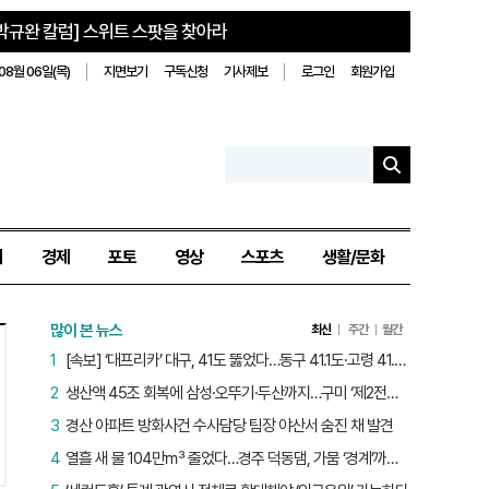
박규완 칼럼] 스위트 스팟을 찾아라
08월 06일(목)
지면보기
구독신청
기사제보
로그인
회원가입
치
경제
포토
영상
스포츠
생활/문화
많이 본 뉴스
최신
주간
월간
1
[속보] ‘대프리카’ 대구, 41도 뚫었다…동구 41.1도·고령 41.2도
2
생산액 45조 회복에 삼성·오뚜기·두산까지…구미 ‘제2전성기’ 시작됐다
3
경산 아파트 방화사건 수사담당 팀장 야산서 숨진 채 발견
4
열흘 새 물 104만㎥ 줄었다…경주 덕동댐, 가뭄 ‘경계’까지 5.7%p