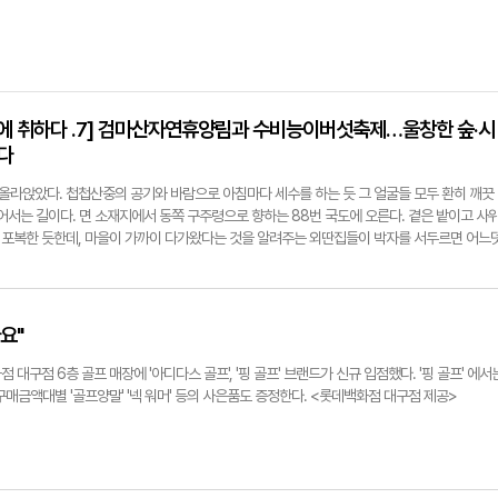
양에 취하다 .7] 검마산자연휴양림과 수비능이버섯축제…울창한 숲·시
다
라앉았다. 첩첩산중의 공기와 바람으로 아침마다 세수를 하는 듯 그 얼굴들 모두 환히 깨끗
어서는 길이다. 면 소재지에서 동쪽 구주령으로 향하는 88번 국도에 오른다. 곁은 밭이고 사
리서 포복한 듯한데, 마을이 가까이 다가왔다는 것을 알려주는 외딴집들이 박자를 서두르면 어느
 집들을 관통해 좁은 임도를 따라 오른다. 초저녁부터 어둠에 싸이고 밤이면 별 비에 젖는 길
낮에 오시는 것이 좋겠다. 끝 모르는 길에 심장 소리 쿵쿵 울리다 저 앞에 강돌로 기둥을 세우고
 큰 숨을 쉰다. 검마산자연휴양림이다.◆검마산자연휴양림우선 팔다리를 쭉 뻗어 기지개를 
노송의 골짜기다. 빛은 활엽과 침엽의 바람길에 고여 눈 닿는 자리마다 청량함뿐이다. 검마산(
요"
려와 백암산으로 뻗어가는 가운데에 솟아 있다. 산세가 가파르고 꼭대기에는 바위만 있는데 
 든 것 같은 형상이라 하여 검마산으로 불린다. 검마산자연휴양림은 그 북서쪽 계곡에 펼쳐져 
대구점 6층 골프 매장에 '아디다스 골프', '핑 골프' 브랜드가 신규 입점했다. '핑 골프' 에서
흐르고 물길 따라 산림문화휴양관과 야영 데크, 바비큐장, 취사장, 물놀이장, 샤워장 등이 오밀
매금액대별 '골프양말' '넥 워머' 등의 사은품도 증정한다. <롯데백화점 대구점 제공>
장, 등산로와 산책로, 삼림욕장, 숲속 도서관과 목공예체험 교실 등도 조성되어 있다. 시설물
하는 것은 오직 숲뿐이다. 구역면적은 7천866만㎡, 1일 최대 수용인원은 1천명, 최적 인원
 열었으며 산림청 국립자연휴양림관리소에서 관리한다.관리사무소를 지나면 산림문화휴양관이 
실 객실이 16개 있다. 은하수, 오로라, 쥬피터, 오리온, 카시오페아, 북두칠성, 베가, 귀뚜라미,