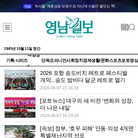
‘in서울’ 계층상승 보증수표 아닌데 서울行 줄잇는 TK
직설
1945년 10월 11일 창간
다양성
기획·시리즈
단독
오피니언
사회
정치
경제
생활/문화
스포츠
포토
영상
+
2026 포항 송도비치 레트로 페스티벌
개막...송도 밤바다 달군 레트로 열기
2026-08-07 21:36:18
[포토뉴스] 대구의 새 비전 ‘변화와 성장,
더 나은 내일’
2026-08-07 18:29:19
[속보] 정부, ‘호우 피해’ 안동·의성 4개면
특별재난지역 선포