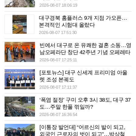
2026-08-07 18:06:19
대구경북 홈플러스 9개 지점 가오픈…
본격적인 시험대 올랐다
2026-08-07 17:51:30
빈에서 대구로 온 유쾌한 결혼 소동…영
남오페라단 창단 42주년 기념 오페레타
‘딸은 열, 아들은?’
2026-08-07 17:25:11
[포토뉴스] 대구 신세계 프리미엄 아울
렛 조성 본궤도
2026-08-07 17:11:37
‘폭염 절정’ 구미 오후 3시 38도, 대구 37
도…주말 한풀 꺾일까?
2026-08-07 16:36:54
[이통장 발언대] “어르신의 발이 되고,
외국인 근로자의 벗이 되고”…박상철