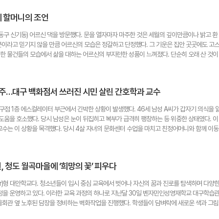
 친목을 다지는 전통 행사지만, 요즘 같은 시대에 한 성씨를 가진 친척들이 수백 명이나 한자리
. 하지만 시민들은 말한다. 비현실적 공약이나 막무가내식 공약보다는 시민들이 체감 할 수 
정을 다시 느끼게 하는 뜻깊은 행사"라고 평가했다. 한편 청도김씨 남하파 식송공 문중에서는 
세 할머니의 조언
 해 줬으면 좋겠다고. 정치인들이 의성 금성면 작약꽃 단지에 비치된 햇빛 차단용 우산의 의미
고 있다. 천윤자
 심정일 시민기자 sji99999@naver.com 임성수기자 s018@yeongnam.com
 동구 신기동) 어르신 댁을 방문했다. 문을 열자마자 마주한 것은 세월의 깊이만큼이나 밝고 환
 분이라고 믿기지 않을 만큼 어르신의 모습은 정갈하고 단정했다. 그 기운은 집안 곳곳에도 고
연한 물건들의 모습에서 삶을 대하는 어르신의 부지런한 성품이 느껴졌다. 단순히 오래 산 것이
 마음까지 맑게 정화해 준다. 하 어르신은 대구 내당동에서 태어나 효성국민학교를 졸업했다
기를 담아내는 눈빛은 영락없는 단발머리 소녀였다. 어르신은 가장 기억하고픈 추억으로 70
여행을 꼽았다. 유럽 여행 이야기를 할 때면 어르신의 눈동자는 소녀처럼 반짝인다. 유럽 여행은
질주…대구 백화점서 쓰러진 시민 살린 간호학과 교수
화양연화로 남아 있다. 지금도 눈을 감으면 그때의 장면들이 파노라마처럼 스쳐 지나간다고 했
식사를 준비하고 집안일을 해내며 일상을 꾸려간다. 하루 세끼를 규칙적으로 챙기며 시력이 좋아
대구점 1층 에스컬레이터 부근에서 긴박한 상황이 발생했다. 46세 남성 A씨가 갑자기 의식을 
치지 않고 한 글자 한 글자 종이 위에 옮겨 적는 성경필사를 한다. 책 읽기를 좋아해 일주일마
며 도움을 호소했다. 당시 남성은 눈이 뒤집히고 복부가 급격히 팽창하는 등 위중한 상태였다. 이
식지 등도 꼼꼼하게 읽으며 메모하는 습관도 남다르다. 보통 이 연령대에는 거동이 불편해 요양
교수는 이 상황을 목격했다. 당시 4살 자녀의 문화센터 수업을 마치고 친정어머니와 함께 이동
녀의 장남이 80세의 고령임에도 불구하고 하 어르신은 여전히 요양 등급 판정조차 받지 못할 
 가방을 내려놓은 채 환자에게 달려가 119 신고와 동시에 심폐소생술(CPR)을 시작했다. 한
비결은 규칙적인 생활과 긍정적인 마음가짐으로 스트레스를 받지 않는 것이라고 한다. 누구나 
긴박한 순간, 현장에 있던 남성 직원 두 명이 합류해 심폐소생술을 이어갔다. 이 교수는 119
는 순간 긴 수명이 무의미해진다. 태어나는 순간부터 시작되는 노화는 인간의 힘으로는 막을 수
도착했을 때 환자는 다시 호흡이 돌아온 상태로 병원으로 이송됐다. 이후 지난달 29일 다시 
과 바른 자세, 밝은 시력과 총명함까지 갖춘 하 어르신은 '아프지 않고 외롭지 않은 100세 시
 청도 월곡마을에 ‘희망의 꽃’ 피우다
화점 측이 동선을 확인해 그에게 감사의 뜻을 전했고, 당시 심폐소생술을 받았던 남성이 건강하
것이 아니라 소소한 기쁨을 소중히 여기는 데 있다"는 어르신의 말씀은 긴 세월을 지나온 삶의
의 어머니 정경순(65·대구 북구)씨는 "위급한 순간에 망설임 없이 달려가는 딸을 보며 너무 
3@hanmail.net
ar)형 대안학교다. 청소년들이 입시 중심 교육에서 벗어나 자신의 꿈과 진로를 탐색하며 다양
려가는데, 어디서 그런 힘이 나는지…"라고 당시를 떠올렸다. 한 사람의 빠른 판단과 용기, 
정을 운영하고 있다. 이러한 교육 과정의 하나로 지난달 30일 벤자민인성영재학교 대구학습
번 사례는 위급 상황에서의 심폐소생술의 중요성을 다시 한 번 일깨워주고 있다. 강명주 시민
마을회관 옆 노후된 담장을 정비하는 벽화작업을 진행했다. 학생들이 담벼락에 새로운 색과 그림
해 대접하는 등 현장에는 따뜻한 분위기가 이어졌다. 특히 양성민(18)군은 뛰어난 노래 실력