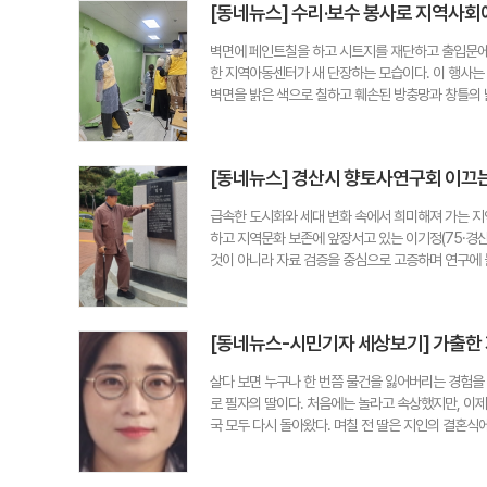
[동네뉴스] 수리·보수 봉사로 지역사회
말마다 성향과 호흡이 다른 상황에서 짧은 시간 안에
이어간다는 점은 아영양의 집중력과 감각을 보여준다. 
벽면에 페인트칠을 하고 시트지를 재단하고 출입문에
지만, 말과 함께하는 시간 자체가 가장 큰 행복이라고
한 지역아동센터가 새 단장하는 모습이다. 이 행사는
을 꿰매는 치료를 받았다. 하지만 아영양은 멈추지 않
벽면을 밝은 색으로 칠하고 훼손된 방충망과 창틀의 
한 응원도 이어지고 있다. 포항동해중은 대회 출전을 
봉사자들은 밝고 깨끗하게 단장된 센터에서 신나게 
다. 아영양의 곁에는 언제나 어머니 이정민(45)씨가
을 보며 뿌듯함을 느낀다. 참여 인원만 40여명이다.
도전을 지켜보고 있다. 이씨는 "가정에서도 최선을 
는데, 이를 스스로 고쳐보고 싶은 사람들이 모여 시작
시간이 필요하다"며 "아영이가 승마에 대한 진심을 
[동네뉴스] 경산시 향토사연구회 이끄
임원진으로 구성되어 재능기부 활동을 펼친다. 수리영
kmejuw7@hanmail.net
리부·홍보기획부·사무부로 구성되어 있다. 대외협력부
급속한 도시화와 세대 변화 속에서 희미해져 가는 지
학기 초 방문해 미팅을 진행하고 보수가 필요한 곳을
하고 지역문화 보존에 앞장서고 있는 이기정(75·경
구역을 선정하고 담당 부서와 협의를 통해 허가를 받
것이 아니라 자료 검증을 중심으로 고증하며 연구에 
학과) 수리영역 대외협력부장은 지난해 11월 대구 신
등에 꾸준히 기고하고 있다. 이씨는 이 같은 연구활동
로운 공간으로 변신해 아늑하고 깔끔해져서 고맙다는 
기 전의 성)으로 알려진 김씨도 '전씨'라는 주장을 
단 미끄럼 방지 테이프 부착, 화장실 창문에 불투명 
등에 대해서도 사료 검증의 필요성을 제기했다. 이
동 범위를 넓힌 수리영역은 교내를 넘어 '2024 
[동네뉴스-시민기자 세상보기] 가출한 지
졌다"며 "잘못 전해진 이야기나 상상력이 가미된 스
양민열(물리학과 4학년) 학생은 "힘들지만 재능기부에
다"고 우려했다. 그러면서 "전승의 의미는 존중하되 
다"고 말했다. 김점순 시민기자 coffee-33@hanmai
살다 보면 누구나 한 번쯤 물건을 잃어버리는 경험을 
토 문화에 관심이 있는 박위호·김태호·박영심·김미숙
로 필자의 딸이다. 처음에는 놀라고 속상했지만, 이제
역할을 하고 있다. 이씨 등은 2015년 임당동 고분
국 모두 다시 돌아왔다. 며칠 전 딸은 지인의 결혼식
에 재활병원이 들어서면 역사적 유물이 훼손될 우려가
"엄마, 지갑이 없어졌어!" 순간 당황했지만 이미 여러
정 반대에 적극 나섰다. 이러한 노력으로 재활병원은
전에도 버스에 가방을 두고 내린 적이 있었고, 지하철
"문화재지킴이 활동은 기존의 문화재를 가꾸고 보존하