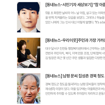
건'이었다. 하지만 그때마다 누군가가 발견해 기사님
는 것"이라며 "한 사람이라도 적극적인 자세로 문화재
[동네뉴스-시민기자 세상보기] “참 아
종 한국의 치안과 시민의식을 높이 평가하지만, 정작 
민기자
적이 있다. 유럽 여행 중 잠시 자리를 비운 사이 테
5월 초 화창한 날씨의 어느 날 아침, 살고 있는 아
은 반드시 앞으로 메세요. 소지품을 두고 절대 자리
을 번쩍 치켜올리는 모습을 보았다. 그러더니 하늘을
전화나 노트북을 두고 잠시 자리를 비우는 모습도 흔
있던 나에게 그는 인사 대신 이렇게 말했다. "It's a 
이 높은 사회라는 점은 분명 감사한 일이다. 누군가
디였지만 이상하게도 오래 마음에 남았다. 그 외국인
음을 헤아려 작은 수고를 마다하지 않는 시민들의 행
했다. 그가 느끼는 행복한 감정은 아내와 이웃인 나
받고 있다. 하지만 진정 자랑할 만한 것은 남의 물
기쁨을 표현해 준 그 이웃 덕분에 그날 하루는 참 즐
된 '지갑 가출 사건'을 통해 대한민국의 성숙한 시민
[동네뉴스-우리이웃]주민과 가장 가까
사람에게 꼭 건네고 싶다는 생각이 들었다. 우리는 흔
의 자랑스러운 문화이며, "이제는 'K-시민의식'이라 불러
괄팀장
많이 벌어 전보다 부유해지는 등 늘 무언가를 이루어
대구 달서구 진천동 행정복지센터에서 근무하는 김현민
들에 마음을 집중하게 만들어 '불행의 씨앗'이 되기도
전반과 주민자치, 복지, 지역 민원 조정, 단체 협력
은 꼭 특별한 일이 있어야만 느낄 수 있는 감정은 
김 팀장은 최근 몇 년간 주민 생활과 밀접한 다양한
로 '마음 고쳐먹기'를 이야기했다. 남과 비교하며 부
이다. 지난해에는 대구 진월초등학교 인근 골목 환
만으로도 충분히 행복을 느낄 수 있다는 것이다. 돌이켜
키는데 기여했다. 특히 오랜 시간 관리되지 않아 훼손
가에 피어 있는 꽃 한 송이처럼 우리의 일상 속 작은
에게 친숙한 동화 속 동물과 꽃 등을 주제로 한 벽화
한 행복을 무심히 지나쳤는지도 모른다. 두 팔을 벌
[동네뉴스] 남평 문씨 집성촌 경북 청도
들의 안전하고 쾌적한 통학 환경 조성에 힘쓴 대표 
라 지금 이 순간을 감사히 바라보는 마음에 있다는 것
거운 시간을 보냈다"며 "달라진 골목을 보고 동네 주
는 마음속에 이미 존재하는 것인지도 모른다. 이원욱 시민
경북 청도군 청도읍 월곡1리는 남평 문씨들이 정착하
로 추진 중인 '사랑의 밑반찬 나눔사업'도 맡고 있다
재수(61) 이장이 있다. 마을 입구에는 마을회관과 
을 전달하며 안부를 살피고 말동무가 되어준다. 단순
안전하게 주차할 수 있도록 주차장이 자리하고 운동기
있다. 김 팀장은 공직자의 길을 선택한 이유에 대해 
있다. 좁은 길 때문에 소방차나 대형버스가 들어오기
어 주민들의 목소리를 직접 듣고 지역의 변화를 만들어
하기 위함이다. 문 이장은 이장직을 하면서 가장 공을
업무를 처리할 때 가장 중요하게 생각하는 부분이다. 