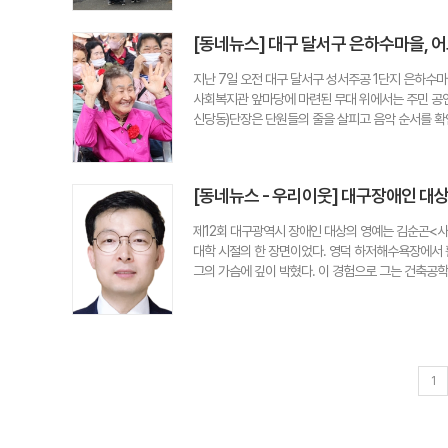
으로 2곡의 가곡을 부르며 작업 현장에 활기를 더했다
서 조금 힘들었다"며 "하지만 완성된 그림을 보니 뿌
[동네뉴스] 대구 달서구 은하수마을, 
까지 맡은 그림을 정성껏 그렸고, 이를 지켜보던 어
는 것 같다"며 반가움을 전했다. 지난 2021년부터 
지난 7일 오전 대구 달서구 성서주공 1단지 은하
월곡마을은 하나의 야외 갤러리 같은 공간으로 변화해
사회복지관 앞마당에 마련된 무대 위에서는 주민 공연
학교 청소년들의 멘토 역할을 이어온 홍익화가 안남숙씨
신당동)단장은 단원들의 줄을 살피고 음악 순서를 확인
의 땅과 주택을 마련하고 '안남숙 힐링아트센터'를 
연봉사자'로 어르신들 앞에 섰다. "바쁘게 일하며 그
있었지만 안 화가는 주민들을 직접 찾아다니며 재능기
찼습니다." 서 단장에게 이번 무대는 단순한 공연이
다. 이번 프로젝트는 예술이 단순한 그림 작업을 넘
는 시간이었다. 무대 아래에는 400여 명의 어르신들
의 장이 되고 있다는 평가를 받고 있다. 한영화 시민기자 
[동네뉴스 - 우리이웃] 대구장애인 
람은 주민들이었지만, 박수와 웃음 속에서 힘을 얻은
항상 감사하고 존경한다"고 말했다. 이날 열린 '2
제12회 대구광역시 장애인 대상의 영예는 김순곤<
성서종합사회복지관, 주택관리공단 대구성서1관리소가
대학 시절의 한 장면이었다. 영덕 하저해수욕장에서 
원봉사자·후원자 시상, 어르신 참여 이벤트, 경품 추첨
그의 가슴에 깊이 박혔다. 이 경험으로 그는 건축공
동)은 "마을 주민들이 뜻을 모아 노인들을 위해 행
생활을 시작해 어느덧 20여 년이 흘렀다. 현장을 
말했다. 카네이션은 성산중학교 샤프론 프론티어 봉
학교가 10곳이 넘어 '장애인 복지의 메카'라 불렸다
어르신들을 위한 자리를 직접 만들었다는 점에서 더욱
지방자치단체의 의지 부족이 가장 크다고 꼬집었다. 실
가겠다"고 말했다. 달서구성서종합사회복지관 김병우 
츠센터도 대구 전체에 2곳밖에 없다. 대기 시간이 긴
마을 주민을 살피고 공경하는 복지 실천을 이어가겠다
장애인이 50%를 넘긴 만큼 이들을 위한 지원책 강
들과 인사를 나누고, 어르신들에게 다시 고개를 숙였다
1
다 책임감이 앞선다. 장애 당사자이자 사회복지사로서
고, 고마움을 나누는 사이 이웃은 더 가까워졌다. 서현정 
리에서 그를 지탱해 주는 건 '중용 23절'이다. "작
늘도 그 정성으로 세상을 바꾸기 위해 현장으로 나선다. 