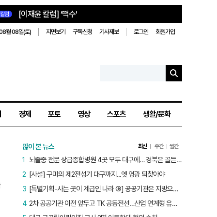
[이재윤 칼럼] ‘떡수’
칼럼
08월 08일(토)
지면보기
구독신청
기사제보
로그인
회원가입
치
경제
포토
영상
스포츠
생활/문화
많이 본 뉴스
최신
주간
월간
1
뇌졸중 전문 상급종합병원 4곳 모두 대구에… 경북은 골든타임 사각지대
2
[사설] 구미의 제2전성기 대구까지...옛 영광 되찾아야
학
3
[특별기획-사는 곳이 계급인 나라 ⑨] 공공기관은 지방으로 왔지만, 그들이 사는 곳은 서울이었다
장
4
2차 공공기관 이전 앞두고 TK 공동전선…산업 연계형 유치 승부수
노