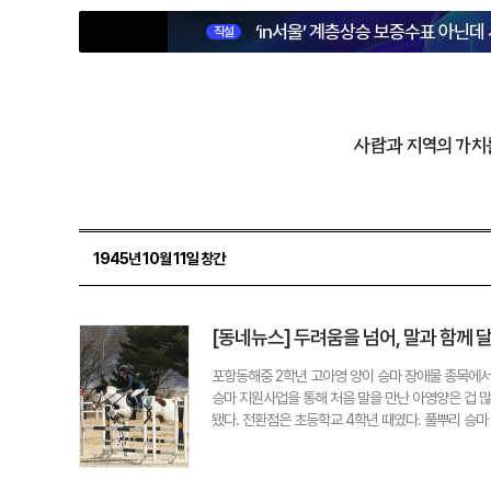
‘in서울’ 계층상승 보증수표 아닌데
직설
사람과 지역의 가치
1945년 10월 11일 창간
[동네뉴스] 두려움을 넘어, 말과 함께 
포항동해중 2학년 고아영 양이 승마 장애물 종목에서 
승마 지원사업을 통해 처음 말을 만난 아영양은 겁 
됐다. 전환점은 초등학교 4학년 때였다. 풀뿌리 승마
년 때 유소년 선수단에 합류하며 본격적인 선수의 길
애물 경기 1위를 비롯해 2022년부터 올해까지 각
력의 결과다. 특히 눈에 띄는 점은 '적응력'이다. 아