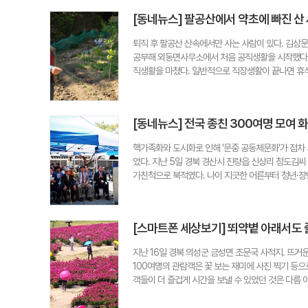
귀촌인들이 마을에 잘 정착할 수 있도록 가교역할을 해
지 찾아보려 노력한다"고 말했다. 그는 "행정은 결
[동네뉴스] 팔공산에서 약초에 빠진 산
편지와 소포를 전하는 것에 그치지 않고, 홀로 계신 
되는 공직자가 되고 싶다"고 밝혔다. 이원욱 시민기자 ju
활이 가장 큰 자산이 되었다. 문 이장은 월곡1리를 살
퇴직 후 팔공산 산속에서만 사는 사람이 있다. 김상
경상'을 받기도 했다. 고령화 문제를 직시하고 어르신
공부해 외동면사무소에서 처음 공직생활을 시작했다. 
인들이 남평 문씨 집성촌이라는 견고한 틀 안에서 이질
직생활을 마쳤다. 일반적으로 직장생활이 끝나면 휴식
다. 문 이장은 마을 자랑에 목소리를 높인다. 청도
500㎡)을 매입해 모란·작약·황기·대추나무 등 10
활발하게 움직이고 있다. 새마을지도자와 부녀회는 매
터 한의원을 하셨던 할아버지 영향이 컸어요. 천자문도
인 반찬 봉사나 김장 나눔 등을 통해 소외된 이웃 
부름을 시켜서 한자를 익히게 했고 한약재로 병을 치
많은 주민들이 있기에 월곡1리의 내일이 더욱 기대된다. 
[동네뉴스] 전국 종친 300여명 모여 화
가늘고 긴 길을 만들었다. 정상 주변을 한 바퀴 돌아오
음나무·백초 등 약용식물이 심어져 있고 풍경도 즐기
핵가족화와 도시화로 인해 '문중 공동체문화'가 점차 
기 위해 귀농귀촌 생태학교와 농민사관학교도 졸업하고
었다. 지난 5일 경북 경산시 진량읍 신상리 청도김씨
체험농장을 만들고 건강 100세 길에서 몸과 마음을 치
가친척으로 북적였다. 나이 지긋한 어른부터 청년·장
배한 100가지 약초도록을 만드는 일이다. 그는 "곧
른 문중의 어르신, 주민 등도 참석해 행사를 축하했다
의 대통령기념관, 한방테마 공원 등을 팔공산에 지어서
유산과 정신을 계승하고 후손 간의 정을 잇는 중요한
민기자 palgongsan72@kakao.com
버지가 남긴 명시인 '순두시' 낭송과 선조에 대한 
[스마트폰 세상보기] 뙤약볕 아래서도 
문중의 뿌리를 돌아보는 시간을 가졌다. 이어 문중의 
100만원씩이 주어졌다. 윗갓댁·납돌댁·신상댁·청천
지난 16일 경북 의성군 금성면 조문국 사적지. 뜨거
행사장 곳곳에서는 반가운 인사가 이어지고, 어르신
100여명의 관람객은 꽃 보는 재미에 사진 찍기 등으로
다. 특히 문중 역사 퀴즈와 집안별 노래자랑이 펼쳐
객들이 더 즐겁게 시간을 보낼 수 있었던 것은 다름 
터져 나오며 웃음이 끊이지 않았다. 서울에 사는 며느
관(52·대구 달서구 진천동)씨는 "모자를 안가져 왔
이렇게 한자리에 모이니 같은 뿌리라는 유대감을 다시
보이는 빨강, 파랑, 노랑 등 형형색색의 우산이 작약꽃