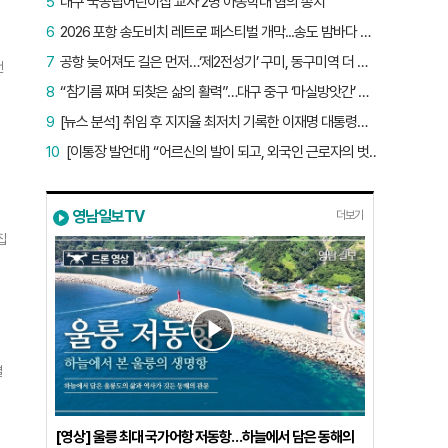
5
대구 국공립어린이집 교사 2명 아동학대 혐의 송치
6
2026 포항 송도비치 레트로 페스티벌 개막...송도 밤바다 달군 레트로 열기
7
공항 늦어져도 길은 먼저…‘제2전성기’ 구미, 동구미역 더 절실
랜
뜻
8
“참기름 짜며 되찾은 삶의 활력”…대구 중구 ‘마실방앗간’ 어르신들의 인생 2막
있
9
[뉴스 분석] 취임 후 지지율 최저치 기록한 이재명 대통령…왜?
10
[이통장 발언대] “어르신의 발이 되고, 외국인 근로자의 벗이 되고”…박상철 이장의 ‘사람 농사’
수
매
영남일보TV
더보기
공
집
계
설
활
해
낸
결
선
예
는
[영상] 울릉 최대 국가어항 저동항…하늘에서 담은 동해의
하