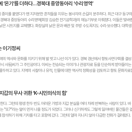
에 ‘온기’를 더하다…경북대 중앙동아리 ‘수리영역’
 교감을 이뤄내야 하는 것은 결코 쉬운 일이 아니다. 그럼에도 안정적인 경기력과 수상 성과를
특히 아영양에게 승마는 기록 이전에 '즐거움'이다. 경기가 잘 풀리지 않아 속상한 순간도 있
 종이를 붙였다가 뗀 지저분한 흔적들을 지우는 봉사자의 손길이 분주하다. 최근 대구 동구의
 말한다. 올해 상주에서 열린 춘계 전국승마대회에서는 낙마 사고로 얼굴을 크게 다쳐 14바늘
 경북대 중앙동아리 수리영역(회장 김승한 전기공학과)의 재능기부로 이뤄졌다. 이들은 빛바
았다. 치료 후 다시 경기장으로 돌아와 100㎝ 장애물 경기에서 2위를 차지했다. 학교의 따
낡은 시트지를 교체했다. 화장실의 낡은 문과 배관 및 주방 수도꼭지도 수리·보수했다. 대학생
위한 행정적 배려를 아끼지 않으며, 대회 후에는 교장이 직접 시상에 나서 큰 격려를 전하고 
생활할 아이들을 생각하니 벌써부터 설렌다. 학생들은 본인들의 손길로 깨끗하게 변하는 과정
 함께한다. 1년에 7~8차례 열리는 대회마다 매니저처럼 동행하며 가장 가까운 자리에서 딸의
 2023년 창립된 건축학과 동아리 '수리영역'은 봉사동아리로, 학교에는 고쳐야 할 시설이 많았
다해 뒷받침하고 있지만, 국가대표라는 목표를 이루기 위해서는 앞으로 더 많은 노력과 성장의
했다. 창립 당시 7명으로 시작해 현재 중앙동아리가 된 수리영역은 246명의 회원과 25명의
잃지 않고 자신의 길을 꾸준히 걸어가길 바란다"고 말했다. 강명주 시민기자
는 이기정씨
역이란 동아리 이름은 '수리하고 보수한다'는 의미를 담고 있다. 동아리는 대외협력부·일상
는 외부 봉사활동 전담이다. 업무협약을 맺고 있는 종합복지관, 지역아동센터, 노인정 등에 
역의 역사와 문화를 지키기 위해 발 벗고 나선 이가 있다. 경북 경산에서 향토사연구회를 결성
 수합한 후 현장 답사를 거쳐 보수 활동을 진행한다. 일상수리부는 교내 봉사활동을 통해 보수
산시 사동)씨가 그 주인공이다. 이씨는 전승되는 이야기나 관광자료 등을 단순하게 받아들이는
고 보수 활동을 진행한다. 홍보기획부는 행사와 동아리를 홍보하는 역할을 한다. 이상묵(기계
몰두하고 있다. 지역의 사찰이나 유적, 인물에 대한 역사적 정확성을 검토하고 향토 문화자료
천지역아동센터 중 한 곳에서 도배와 방충망 교체 및 페인트 작업에 참여했다. 그는 센터가 새
을 통해 일연 선사의 속명으로 알려진 '견명'이 사실은 초기의 법명이며, 속성(俗姓·승려가 되
센터장의 전화가 가장 기억에 남는다며 그 당시를 떠올렸다. 수리영역의 처음 활동은 교내 
펼치고 있다. 또한 지역에서 알려진 반룡사 창건과 왕재 이야기, 원효대사 생가터와 초개사 창건
시트지 부착, 다목적구장의 농구대와 풋살장의 그물 수리, 중앙도서관의 벤치 수리였다. 이후 
씨는 "지역 문화콘텐츠가 관광자원으로 활용되는 시대에 사실에 기반한 역사서술은 더욱 중요
온기나눔 아이디어공모 자원봉사해커톤'에서 우수아이디어로 최우수상을 받았다. 초대회장을 지
갑의 무사 귀환 ‘K-시민의식의 힘’
토리텔링은 일시적인 흥미를 끌 수는 있지만 장기적으로는 지역문화의 신뢰를 떨어뜨릴 수 있
 재미를 느끼고 보람이 크다"며 "장기적으로 지속할 수 있는 법인 형태 전환을 고민하고 있
역사적 사실 여부는 문헌과 고고학 자료를 통해 신중히 판단해야 한다"고 강조했다. 그는 또 향
l.net
한다. 그런데 평생 한두 번도 어려운 가방과 지갑 분실을 여러 차례 반복하는 사람이 있다. 바
씨 등 30여 명의 향토사연구회 회원과 함께 매월 한 번씩 경산 유적지를 답사하며 문화지킴이
는 "또?"라는 말이 먼저 나올 정도가 되었다. 그러나 신기하게도 그렇게 잃어버린 물건들은 
군 인근 지역이 경북 재활병원 건립 예정 부지로 선정되자 "압독국의 역사를 고스란히 지닌 이곳
에 참석하기 위해 기차를 타고 포항에 갔다. 그런데 얼마 지나지 않아 다급한 전화가 걸려왔다.
 있다"며 경산시에 재활병원 건립 계획 철회를 요구하는 진정서를 제출하고 재활병원 부지 
 번 비슷한 일을 겪었던 터라 필자는 차분히 말했다. "우선 기차역에 전화해 봐." 생각해 보면 
 결국 다른 곳에 건립되었고, 그곳에는 임당유적전시관이 건립돼 지난해 5월 개관했다. 이씨
에 지갑을 놓고 내려 분실물센터를 찾아간 일도 있었다. 참으로 많은 '가방과 지갑의 가출 사
는 것뿐만 아니라 문화재가 지닌 가치를 널리 알려 시민들이 적극적으로 보호할 수 있도록 