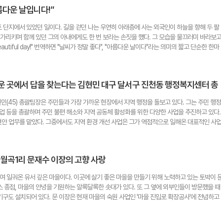
이나 역무원, 경찰서에 맡겨 주었고 결국 물건은 다시 주인의 품으로 돌아왔다. 외국인들은 종
 지킴이 활동을 시작하면 우리의 문화재가 훼손되는 것을 막을 수 있다"고 말했다. 천윤자 시
름다운 날입니다!”
우리는 그 특별함을 잘 느끼지 못할 때가 많다. 필자 역시 해외여행을 하며 그 차이를 실감한
이블 위에 두었던 휴대전화가 사라진 일이 있었다. 그때 여행 가이드가 했던 말이 떠올랐다. "가
파트 단지에서 있었던 일이다. 길을 걷던 나는 우연히 아래층에 사는 외국인이 하늘을 향해 두 팔
를 비우면 안 됩니다." 해외에서는 기본적인 경계심이 생활이지만, 우리나라에서는 카페에 휴대
 가리키며 함께 있던 그의 아내에게도 한 번 보라는 손짓을 했다. 그 모습을 물끄러미 바라보
히 볼 수 있다. 물론 어디에서나 범죄는 존재한다. 그러나 잃어버린 물건이 다시 돌아올 가능
beautiful day!" 번역하면 "날씨가 정말 좋다", "아름다운 날이다"라는 의미의 짧고 단순한 한마
의 지갑을 발견했을 때 그냥 지나치지 않고 경찰서나 분실물센터에 맡겨 주는 사람들, 주인의 
 이웃은 날씨가 좋다는 사실만으로도 기쁨과 감사함을 느끼며, 그 순간을 온몸으로 만끽하는 
동이 우리 사회를 더욱 따뜻하게 만든다. 이제 K-문화는 음악과 드라마를 넘어 세계인의 사랑
에게까지 고스란히 전해졌다. 맑은 날씨를 보면서도 무심히 지나쳤던 나에게, 몸짓까지 곁들여
건도 소중히 여기고 어려움에 처한 사람을 자연스럽게 돕는 마음인지도 모른다. 필자는 딸의 반
거웠다. "이 아름다움을 함께 느껴보자"라고 말하는 듯했던 그날의 인사말을 나도 언젠가 다른
의식을 다시 한번 느꼈다. 어쩌면 이것이야말로 우리가 세계에 자랑할 대한민국이 가진 또 하나
운 곳에서 답을 찾는다는 김현민 대구 달서구 진천동 행정복지센터 총
히 좋은 일이 생겨야만 웃고, 감사하고, 행복할 수 있다고 생각한다. 시험에 합격하거나 돈을
도 좋지 않을까?" 이경화 시민기자 leekyunghwa1014@nate.com
야만 행복할 수 있다고 믿으며 살아가기도 한다. 문제는 이러한 생각이 아직 채워지지 않은 것
(45) 총괄팀장은 주민들과 가장 가까운 현장에서 지역 행정을 돌보고 있다. 그는 주민 행정
 한다는 점이다. 남과 비교하며 스스로 부족하다고 느끼는 순간 행복은 저 멀리 달아난다. 행
 사업 등을 총괄하며 주민 불편 해소와 지역 공동체 활성화를 위한 다양한 사업을 추진하고 있다.
아니다. 전국을 다니며 행복을 주제로 강연하는 한 정신과 의사는 가장 손쉽게 행복해지는 방법
 현안 업무를 맡았다. 그중에서도 지역 환경 개선 사업은 그가 역점적으로 일해온 대표적인 사
족함과 불만에 집중하기보다, 지금 내가 가진 것에 만족하고 사소한 일에도 감사할 줄 알면 그
경 개선을 위한 벽화사업을 추진하며 삭막하고 어두웠던 골목을 밝고 활기찬 공간으로 재탄생시
보면 아침 창문 사이로 스며드는 햇살, 정성껏 차려진 밥 한 끼, 가족과 나누는 짧은 대화, 
되고 위생 상태도 좋지 않던 400~500m 길이의 학교 정문 담벼락을 깨끗이 씻은 뒤, 아이들
 순간에도 행복은 숨어 있다. 더 크고 특별한 행복만을 바라보느라, 정작 곁에 머물러 있던 소중
를 조성해 생동감 있는 공간으로 탈바꿈시켰다. 이 사업은 김 팀장이 전체 과정을 총괄하며 학
린 채 하늘을 바라보며 환하게 웃던 외국인 이웃의 모습은 행복이란 거창한 곳에 있는 것이 아
 월곡1리 문재수 이장의 고향 사랑
사례로 평가받는다. 그는 "주민들과 학생들이 함께 벽화를 그리며 잠시나마 동심으로 돌아가 즐
을 깨닫게 했다. 행복은 맑은 하늘을 올려다보며 "오늘 참 아름다운 날이네요"라고 말할 수 있
민들이 좋아해 주실 때 가장 큰 보람을 느꼈다"고 말했다. 김 팀장은 매월 70여 세대를 대상으
기자 judge520@naver.com
여 일궈온 유서 깊은 마을이다. 이곳에 살기 좋은 마을을 만들기 위해 노력하고 있는 토박이 
. 홀몸 어르신과 장애인 등 취약계층 가정을 직접 찾아 신선한 재료로 만든 국과 여러 가지 반찬
버스 종점, 마을의 안녕을 기원하는 알록달록한 솟대가 있다. 또 그 옆에 외부인들이 방문했을 때
한 식사 지원을 넘어 정서적인 교감과 돌봄의 역할까지 하며 지역사회에 따뜻한 온기를 더하
구도 설치되어 있다. 문 이장은 현재 마을의 숙원 사업인 '마을 진입로 확장공사'에 전념하고
"사람들과 가까운 곳에서 실질적으로 도움을 주는 일을 하고 싶었다"며 "단순한 행정 처리를 넘
 힘들었던 점을 개선하여 주민들의 안전을 확보하고, 외부인들이 편하게 마을을 찾을 수 있게
가는 과정에 큰 의미를 느낀다"고 말했다. '주민의 입장에서 생각하는 자세'는 김 팀장이 민
 들인 것은 "주민들의 마음을 하나로 묶는 일"이라고 했다. 어르신들의 목소리에 귀 기울이고,
그는 "작은 불편도 누군가에게는 큰 문제일 수 있다"며 "먼저 귀 기울이고 가능한 방법을 끝까