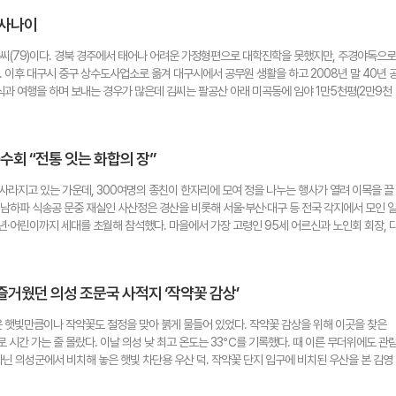
왔다. 그는 32년 동안 집배원을 하면서 비가 오나 눈이 오나 마을 구석구석을 누볐다. 단순
국 사람을 위한 일"이라며 "앞으로도 현장에서 주민들과 함께 호흡하며 지역에 실질적인 도움이
 사나이
어르신들의 안부를 묻고 마을의 대소사를 가장 먼저 파악했다. 그가 이장이 되었을 때 집배원 
dge520@naver.com
기 좋은 마을로 변화를 시키기 위해 주민들과 함께 청소하고, 환경에 큰 공을 세워 연속 3년 '
문씨(79)이다. 경북 경주에서 태어나 어려운 가정형편으로 대학진학을 못했지만, 주경야독으로
들을 위해 행복버스 도입에 힘써 교통 불편을 해소하는 등 복지 향상에도 앞장섰다. 귀농, 귀
이후 대구시 중구 상수도사업소로 옮겨 대구시에서 공무원 생활을 하고 2008년 말 40년 
감을 느끼지 않도록 노래 교실을 운영하는 등 '하나 되는 마을'을 만드는데도 열정을 쏟고 있
과 여행을 하며 보내는 경우가 많은데 김씨는 팔공산 아래 미곡동에 임야 1만5천평(2만9천
는 새마을운동의 발상지인 만큼, 월곡1리 새마을지도자 이재득씨와 새마을부녀회(회장 이희자)가
0여종의 약초와 유실수를 심어 약초농원을 만들었다. '팔공산약초 자연치유농원'이다. "어릴 때
주 진행되는 마을 청소와 하천정화 활동 등으로 깨끗한 마을 만들기에 전력을 다하며, 독거
 할아버지로부터 배웠습니다. 일부러 한자로 쓰인 약장에서 '감초, 당귀 가져와라' 하시며 심
없는 따뜻한 공동체를 유지하는데도 핵심적인 역할을 하고 있다. 문 이장을 비롯해 마을 사랑하
료하는 법도 알게 됐지요. 자연스레 약초도 공부하게 됐습니다." 그는 소나무와 약초밭 사이로
문순덕 시민기자 msd5613@hanmail.net
수회 “전통 잇는 화합의 장”
는 코스인데 30∼40분 걸린다. '건강 100세 길'이라고 이름도 붙였다. 군데군데 오가피나무
도록 단풍·편백 등도 곳곳에 심었다. 산 중턱에는 힐링 명상자리도 만들었다. 약초농원을 만들
사라지고 있는 가운데, 300여명의 종친이 한자리에 모여 정을 나누는 행사가 열려 이목을 끌
 산촌학교도 이수했다. 그는 "대구시민들이 이곳에 와서 직접 약초를 캐서 먹도록 하는 약
 남하파 식송공 문중 재실인 사산정은 경산을 비롯해 서울·부산·대구 등 전국 각지에서 모인 
유할 수 있도록 하고 싶다"고 말했다. 팔순을 바라보는 나이지만, 하고 싶은 일이 더 있다. 재
년·어린이까지 세대를 초월해 참석했다. 마을에서 가장 고령인 95세 어르신과 노인회 회장, 
 선거다. 많은 선량이 뽑혀서 영산인 팔공산과 대구역사를 소개하는 역사관, 대구 출신 대통령
. 김영일 종친회장은 "세상이 바뀌어도 변함없는 것이 뿌리다. 단순한 모임을 넘어 선조가 남
 동구가 역사·문화·관광특구가 되게 하면 좋겠다"고 작은 바람을 밝혔다. 글·사진= 박태칠 
 자리다. 앞으로도 세대를 잇는 소통의 장으로 발전시켜 나가겠다"고 밝혔다. 행사는 시조 할
추모로 시작됐다. 엄숙하면서도 경건한 분위기 속에서 참석자들은 선조의 삶과 정신을 되새기며
즐거웠던 의성 조문국 사적지 ‘작약꽃 감상’
명예를 높인 김찬돈·김만기 종친에게 '문중을 빛낸 인물상'을 시상했다. 수상자에게는 상금 각
댁 등 택호로 불리는 집안별 소개가 끝난 뒤에는 식사와 다과 등으로 오랜만의 만남을 즐겼다.
운 햇빛만큼이나 작약꽃도 절정을 맞아 붉게 물들어 있었다. 작약꽃 감상을 위해 이곳을 찾은
들은 어린 후손에게 집안의 역사와 전통을 알려주는 등 시종일관 화기애애한 분위기가 이어졌
 시간 가는 줄 몰랐다. 이날 의성 낮 최고 온도는 33℃를 기록했다. 때 이른 무더위에도 관
져 흥겨운 분위기를 더했다. 마지막 순서로 진행된 행운권 추첨에서는 곳곳에서 박수와 환호가
아닌 의성군에서 비치해 놓은 햇빛 차단용 우산 덕. 작약꽃 단지 입구에 비치된 우산을 본 김영
리와 함께 참석한 부산의 한 종친은 "서로 바쁘고 멀리 떨어져 살다 보니 얼굴 보기 어려웠는
는데 다행이고 왠지 대우 받는 느낌이다"라며 햇빛 걱정 없이 작약꽃을 둘러봤다. 이 곳은 멀리
 느끼게 된다"며 "이런 자리가 다음 세대에도 계속 이어졌으면 좋겠다"고 말했다. 행사에 참
과 잘 어울리며 한 폭의 그림을 연출했다. 6·3 지방선거가 2주 앞으로 다가왔다. 각당 또는 