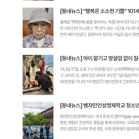
한 한 주민은 "화수회는 같은 선조를 둔 종친이 모여
소속 후보들이 나름의 공약을 제시하며 출마에 나섰다
에 모이는 모습 자체가 보기 드문 일이다. 공동체의 
[동네뉴스] “행복은 소소한 기쁨” 101
는 작은 것부터라도 실천해 행복을 주는 생활 정치를
년 집안의 대학생과 대학원생에게 장학금을 전달해 오
를 생각해 보는 시간이 필요해 보이는 시점이다. 글·사진=
올해로 백한번째 봄을 맞이하는 하종구(여·101·대구
한 어르신의 미소였다. 백 년이 넘는 시간을 지나온
란히 배어 있었다. 깔끔하게 정리된 거실과 질서 정
아니라 매일을 소중히 가꾸며 살아온 공간은 방문객의
타임머신을 타고 학창 시절로 돌아간 듯 생생한 이야
초반에 두 살 많은 언니와 함께한 유럽 등 10개국 
[동네뉴스] 아이 맡기고 망설임 없이 
세상 무엇과도 바꿀 수 없는 인생의 가장 아름다운 
다. 101세라는 나이가 무색하게 어르신은 스스로 
지난달 17일 오후 7시 10분쯤 대구 신세계백화점 
돋보기 없이도 성경을 읽는다. 성경을 읽는 것에서 그
고 쓰러진 것. 옆에 있던 A씨의 부인은 "살려달라"
다 책을 빌려다주는 지인이 있을 정도다. 시설의 소
때 현장을 지나던 이지현(37) 영진전문대 간호학과 
등급을 받는 경우가 많지만 어르신은 예외다. 3남 2
중이었다. 이 교수는 곧바로 아이를 어머니에게 맡기고
도로 체력과 정신력을 유지하고 있다. 이러한 건강 
차례 호흡이 돌아오는 듯했지만 다시 의식을 잃어가는 
강한 장수를 꿈꾸는 100세 시대. 하지만 건강을 잃
와 통화를 지속하며 환자 상태를 전달했고, 구급대가 
없다. 백 한 살의 나이가 믿기지 않을 만큼 고운 얼굴
[동네뉴스] 벤자민인성영재학교 청소년,
화점을 찾았던 이 교수는 반가운 소식을 접했다. 백
대'를 꿈꾸는 우리 모두의 희망이다."행복은 거창한 
게 퇴원할 예정이라는 소식도 함께 전해졌다. 이 교수
깊이를 고스란히 전해준다. 김점순 시민기자 coffee-3
벤자민인성영재학교는 국내 최초의 갭이어(gap ye
랐다"며 "빼빼마른 연약한 딸이 에스컬레이터를 뛰어내
현장 체험과 프로젝트 활동을 통해 성장하는 교육과
리고 가족의 헌신이 어우러져 소중한 생명을 살린 이
조민규(52) 교사와 학생 5명, 지역 문화생이 월곡
자 kmejuw7@hanmail.net
을 입히는 동안 부녀회와 주민들은 국수와 음료를 준비