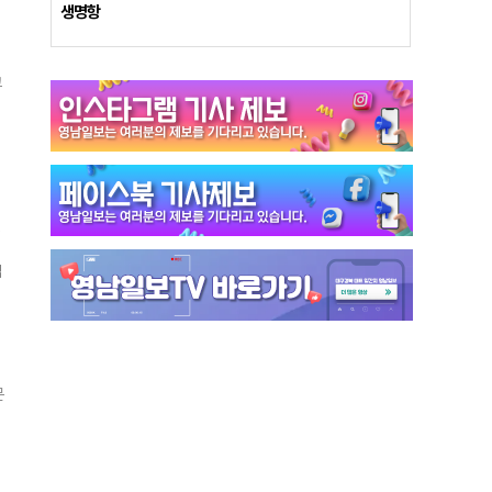
생명항
방
고
성
마
듯
을
복
복
으
업
것
길
생
니
문
고
원