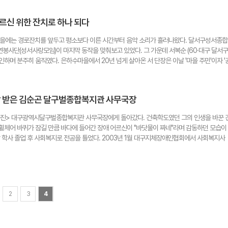
. 이지영(18세)양은 "처음엔 마냥 재밌기만 할 줄 알았는데 생각보다 무릎도 아프고 팔도 아
듯했고, 잊지 못할 좋은 경험이었다"고 말했다. 학생들은 힘든 작업임에도 벽화 작업이 끝날 때
어르신 위한 잔치로 하나 되다
른들도 칭찬을 아끼지 않았다. 주민들은 "모처럼 학생들의 웃음소리를 들으니 마을에 생기가 도
시작된 벽화 작업은 점차 확장돼 마을 진입로 약 400m 구간과 16가구의 담벼락까지 이어졌고,
수마을에는 경로잔치를 앞두고 평소보다 이른 시간부터 음악 소리가 흘러나왔다. 달서구성서종합
갔다. 이 같은 활동이 가능했던 배경에는 지난 2014년부터 올해까지 12년간 벤자민인성영
봉사단(성서사랑모임)이 마지막 동작을 맞춰보고 있었다. 그 가운데 서복순 (60·대구 달서구
의 노력이 있었다. 안 화가는 코로나19 시기였던 2020년 청도 월곡1리에 약 220평 규모
하며 분주히 움직였다. 은하수마을에서 20년 넘게 살아온 서 단장은 이날 '마을 주민'이자 '
운영하며 벽화 프로젝트를 시작했다. 처음에는 외지인 출입과 벽화 작업에 대한 주민들의 우려
냥 마을주민으로 지내왔는데, 최근에 배운 춤으로 어르신들께 나눔 공연을 할 수 있어 기쁘고 
부의 뜻을 설명했다. 그 결과 주민과 학생이 함께 어우러지는 화합의 공동체 문화가 만들어
 아니었다. 오랫동안 같은 마을에 살면서도 바쁜 일상 속에 스쳐 지나갔던 이웃들을 다시 바라
어 사람의 마음을 연결하고, 청소년들에게는 공동체와 공생의 가치를 배우게 하는 살아있는 교
이 앉아 있었다. 누군가는 손뼉을 치고, 누군가는 음악에 맞춰 어깨를 들썩였다. 춤을 준비한 
ysbd418@hanmail.net
대상 받은 김순곤 달구벌종합복지관 사무국장
 사람도 주민들이었다. 서 단장은 "같이 춤추고 즐기는 아직 청춘 같은 은하수마을 어르신들께
026년 은하수마을 경로잔치'는 5월 가정의 달을 맞아 은하수마을주민연합회를 중심으로 달서구
사진> 대구광역시달구벌종합복지관 사무국장에게 돌아갔다. 건축학도였던 그의 인생을 바꾼 
 함께 마련한 자리였다. 행사는 주민 공연봉사단의 식전 공연을 시작으로 모범 어르신 및 
휠체어 바퀴가 잠길 만큼 바다에 들어간 장애 어르신이 "바닷물이 짜네"라며 감동하던 모습이
, 카네이션 전달, 식사 꾸러미 나눔 등으로 이어졌다. 한태순 노인회장(79·대구 달서구 신당
학 학사 졸업 후 사회복지로 전공을 틀었다. 2003년 1월 대구지체장애인협회에서 사회복지사
사를 열어주니 참 고마웠다"며 "자식들처럼 마음을 담아 카네이션을 달아줄 때는 감동이었다"고
지켜온 전문가로서 그는 이번 지방선거에 나올 사회복지 공약에 주목하고 있다. 과거 대구는 특
사단 학생들이 직접 만들어 전했다. 은하수마을주민연합회 김갑수 회장은 "주민들이 힘을 모
. 하지만 현재는 전국 최하위 수준으로 내려앉았다. 김 사무국장은 지역 경제 악화도 원인이지
 뜻깊다"며 "앞으로도 주민이 중심이 되어 서로를 돌보고 정을 나누는 마을 공동체를 만들어
제로 대구 9개 구·군 중 장애인 종합복지관이 있는 곳은 3곳뿐이다. 재활과 운동을 겸할 스
관장도 "주민들의 자발적인 힘으로 이루어진 행사라는 점에서 의미가 크다"며 "마을 주민이
 '나드리콜'과 이용이 불편한 저상버스 등 이동권 환경도 대대적인 정비가 필요하다. 특히 고령
"고 전했다. 행사가 끝난 뒤에도 서복순 단장은 쉽게 자리를 떠나지 못했다. 공연을 마친 단
구도 시급한 시점이다. 최형석 대구지체장애인협회장의 추천으로 큰 상을 받았지만 그는 기쁨
. 20년 넘게 살아온 마을이지만, 이날 그는 마을을 조금 다르게 보게 됐다. 함께 웃고, 박수
2
3
4
 더 나은 삶의 길을 찾기 위해 고심 중이다. 복지관 직원과 이용인들을 챙겨야 하는 막중한 
시민기자 romantiktima@naver.com
은 일에도 지극히 정성을 다하는 사람만이 자신과 세상을 변하게 할 수 있다"는 믿음이다. 그는 오
이준희 시민기자 ljoonh1125@naver.com