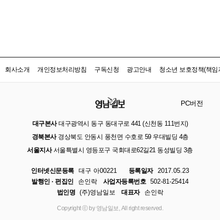
회사소개
개인정보처리방침
구독신청
광고안내
청소년 보호정책(책임자
PC버전
대구본사
대구광역시 동구 동대구로 441 (신천동 111번지)
경북본사
경상북도 안동시 풍천면 수호로 59 우대빌딩 4층
서울지사
서울특별시 영등포구 국회대로62길21 동성빌딩 3층
인터넷신문등록
대구 아00221
등록일자
2017.05.23
발행인 · 편집인
손인락
사업자등록번호
502-81-25414
법인명
(주)영남일보
대표자
손인락
Copyright ⓒ by 영남일보, All right reserved.