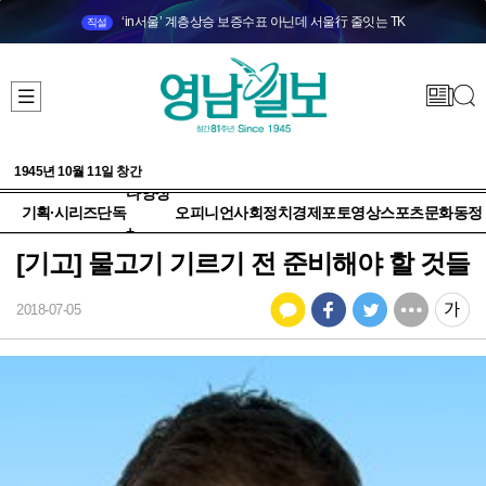
‘in서울’ 계층상승 보증수표 아닌데 서울行 줄잇는 TK
직설
1945년 10월 11일 창간
다양성
기획·시리즈
단독
오피니언
사회
정치
경제
포토
영상
스포츠
문화
동정
+
[기고] 물고기 기르기 전 준비해야 할 것들
2018-07-05