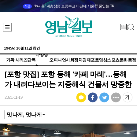
‘in서울’ 계층상승 보증수표 아닌데 서울行 줄잇는 TK
직설
1945년 10월 11일 창간
다양성
기획·시리즈
단독
오피니언
사회
정치
경제
포토
영상
스포츠
문화
동정
+
[포항 맛집] 포항 동해 '카페 마레'…동해
가 내려다보이는 지중해식 건물서 망중한
2021-11-19
맛나게, 멋나게~