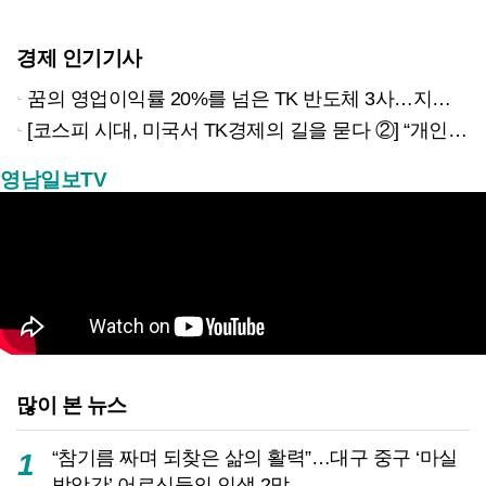
경제 인기기사
꿈의 영업이익률 20%를 넘은 TK 반도체 3사…지역 경제 생태계 바꾸나
[코스피 시대, 미국서 TK경제의 길을 묻다 ②] “개인재무 필수과목 지정했더니 신용점수 오르고 대출 연체율 33% 줄었다”
영남일보TV
많이 본 뉴스
“참기름 짜며 되찾은 삶의 활력”…대구 중구 ‘마실
1
방앗간’ 어르신들의 인생 2막