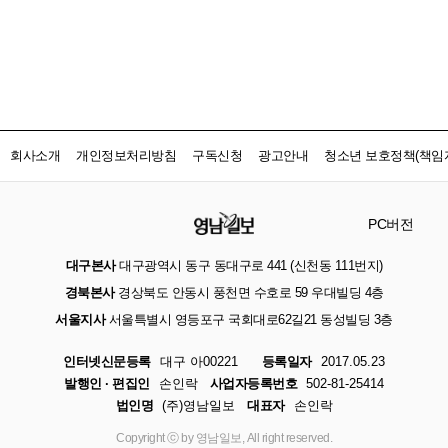
회사소개
개인정보처리방침
구독신청
광고안내
청소년 보호정책(책임자
PC버전
대구본사
대구광역시 동구 동대구로 441 (신천동 111번지)
경북본사
경상북도 안동시 풍천면 수호로 59 우대빌딩 4층
서울지사
서울특별시 영등포구 국회대로62길21 동성빌딩 3층
인터넷신문등록
대구 아00221
등록일자
2017.05.23
발행인 · 편집인
손인락
사업자등록번호
502-81-25414
법인명
(주)영남일보
대표자
손인락
Copyright ⓒ by 영남일보, All right reserved.