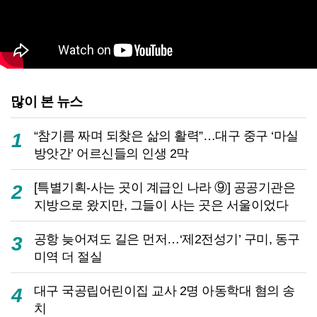
많이 본 뉴스
“참기름 짜며 되찾은 삶의 활력”…대구 중구 ‘마실
1
방앗간’ 어르신들의 인생 2막
[특별기획-사는 곳이 계급인 나라 ⑨] 공공기관은
2
지방으로 왔지만, 그들이 사는 곳은 서울이었다
공항 늦어져도 길은 먼저…‘제2전성기’ 구미, 동구
3
미역 더 절실
대구 국공립어린이집 교사 2명 아동학대 혐의 송
4
치