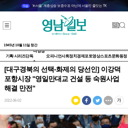
‘in서울’ 계층상승 보증수표 아닌데 서울行 줄잇는 TK
직설
1945년 10월 11일 창간
다양성
기획·시리즈
단독
오피니언
사회
정치
경제
포토
영상
스포츠
문화
동정
+
[대구경북의 선택-화제의 당선인] 이강덕
포항시장 "영일만대교 건설 등 숙원사업
해결 만전"
2022-06-02