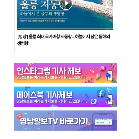
[영상] 울릉 최대 국가어항 저동항…하늘에서 담은 동해의
생명항