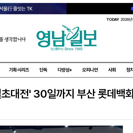
 서울行 줄잇는 TK
TODAY
2026년 
를 생각합니다
기획·시리즈
단독
다양성+
오피니언
사회
정
별초대전' 30일까지 부산 롯데