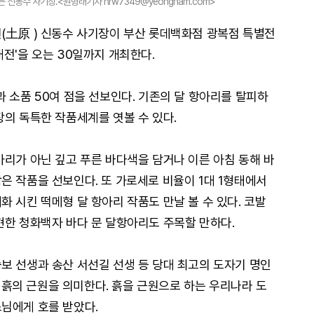
신동수 사기장.<원형래기자 hrw7349@yeongnam.com>
(土原 ) 신동수 사기장이 부산 롯데백화점 광복점 특별전
전'을 오는 30일까지 개최한다.
 소품 50여 점을 선보인다. 기존의 달 항아리를 탈피하
장의 독특한 작품세계를 엿볼 수 있다.
아리가 아닌 깊고 푸른 바다색을 담거나 이른 아침 동해 바
은 작품을 선보인다. 또 가로세로 비율이 1대 1형태에서
 시킨 떡메형 달 항아리 작품도 만날 볼 수 있다. 코발
현한 청화백자 바다 문 달항아리도 주목할 만하다.
보 선생과 송산 서선길 선생 등 당대 최고의 도자기 명인
은 흙의 근원을 의미한다. 흙을 근원으로 하는 우리나라 도
님에게 호를 받았다.