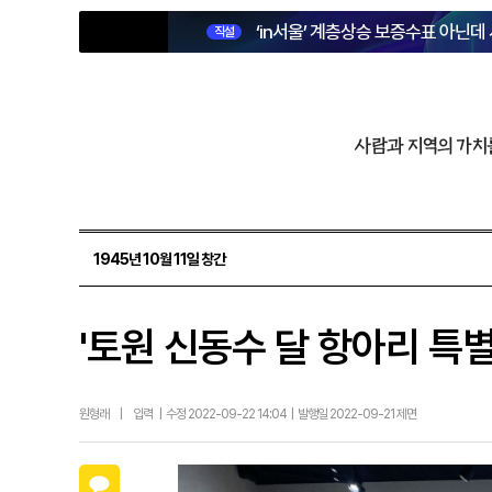
‘in서울’ 계층상승 보증수표 아닌데
직설
사람과 지역의 가치
1945년 10월 11일 창간
'토원 신동수 달 항아리 특
원형래
|
입력 | 수정 2022-09-22 14:04 | 발행일 2022-09-21 제면
카카오톡