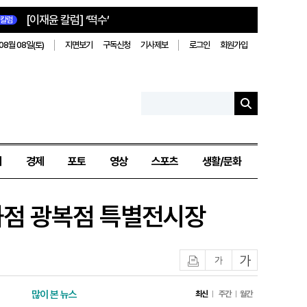
[이재윤 칼럼] ‘떡수’
칼럼
08월 08일(토)
지면보기
구독신청
기사제보
로그인
회원가입
치
경제
포토
영상
스포츠
생활/문화
백화점 광복점 특별전시장
인쇄
글자작게
글자크게
많이 본 뉴스
최신
주간
월간