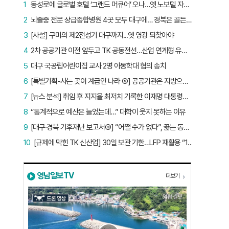
1
동성로에 글로벌 호텔 ‘그랜드 머큐어’ 오나…옛 노보텔 자리 사무실 개설
2
뇌졸중 전문 상급종합병원 4곳 모두 대구에… 경북은 골든타임 사각지대
3
[사설] 구미의 제2전성기 대구까지...옛 영광 되찾아야
4
2차 공공기관 이전 앞두고 TK 공동전선…산업 연계형 유치 승부수
5
대구 국공립어린이집 교사 2명 아동학대 혐의 송치
6
[특별기획-사는 곳이 계급인 나라 ⑨] 공공기관은 지방으로 왔지만, 그들이 사는 곳은 서울이었다
7
[뉴스 분석] 취임 후 지지율 최저치 기록한 이재명 대통령…왜?
8
“통계적으로 예산은 늘었는데…” 대학이 웃지 못하는 이유
9
[대구·경북 기후재난 보고서③] “어쩔 수가 없다”, 끓는 동해…‘절멸 위기’ 경북 수산업
10
[규제에 막힌 TK 신산업] 30일 보관 기한…LFP 재활용 “180일로 늘려야”
영남일보TV
더보기