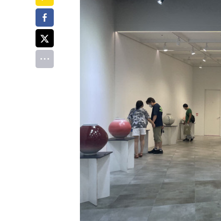
페이스북
트위터
전체