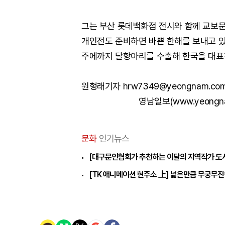
그는 부산 롯데백화점 전시와 함께 교보문
개인전도 준비하면 바쁜 한해를 보내고 있다
주에까지 달항아리를 수출해 한국을 대표
원형래기자 hrw7349@yeongnam.co
영남일보(www.yeongn
문화
인기뉴스
[대구문인협회가 추천하는 이달의 지역작가 도서
[TK 애니메이션 현주소 上] 넓은만큼 무궁무진한