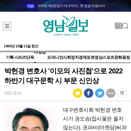
구미의 제2전성기 대구까지...옛 영광 되찾아야
직설
1945년 10월 11일 창간
다양성
기획·시리즈
단독
오피니언
사회
정치
경제
포토
영상
스포츠
문화
동정
+
박헌경 변호사 '이모의 사진첩'으로 2022
하반기 대구문학 시 부문 신인상
2022-11-11
대구변호사회 박헌경 변호
사가 권오승(접시꽃은 울지
않는다), 권파비(마켄담)씨와