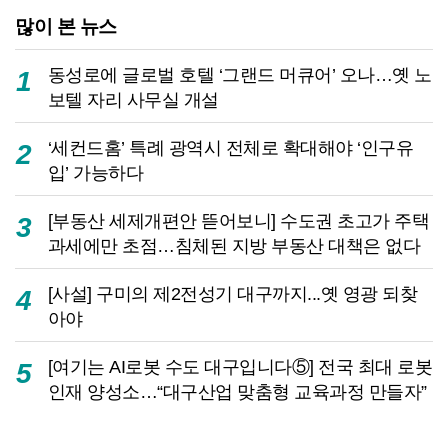
많이 본 뉴스
동성로에 글로벌 호텔 ‘그랜드 머큐어’ 오나…옛 노
1
보텔 자리 사무실 개설
‘세컨드홈’ 특례 광역시 전체로 확대해야 ‘인구유
2
입’ 가능하다
[부동산 세제개편안 뜯어보니] 수도권 초고가 주택
3
과세에만 초점…침체된 지방 부동산 대책은 없다
[사설] 구미의 제2전성기 대구까지...옛 영광 되찾
4
아야
[여기는 AI로봇 수도 대구입니다⑤] 전국 최대 로봇
5
인재 양성소…“대구산업 맞춤형 교육과정 만들자”