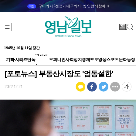
구미의 제2전성기 대구까지...옛 영광 되찾아야
직설
1945년 10월 11일 창간
다양성
기획·시리즈
단독
오피니언
사회
정치
경제
포토
영상
스포츠
문화
동정
+
[포토뉴스] 부동산시장도 '엄동설한'
2022-12-21