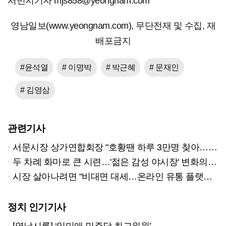
서민지기자 mjs858@yeongnam.com
영남일보(www.yeongnam.com), 무단전재 및 수집, 재
배포금지
#윤석열
# 이명박
# 박근혜
# 문재인
# 김영삼
관련기사
서문시장 상가연합회장 "호황땐 하루 3만명 찾아…방문 쉽도록 노후시설 정비"
두 차례 화마로 큰 시련…'젊은 감성 야시장' 변화의 물결
시장 살아나려면 "비대면 대세…온라인 유통 플랫폼 구축 서둘러야"
정치 인기기사
[영남시론] ‘임미애 민주당 최고위원’