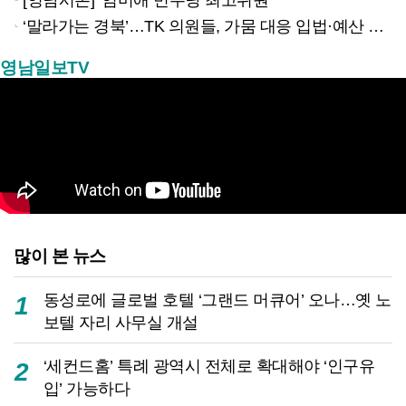
‘말라가는 경북’…TK 의원들, 가뭄 대응 입법·예산 확보 나선다
영남일보TV
많이 본 뉴스
동성로에 글로벌 호텔 ‘그랜드 머큐어’ 오나…옛 노
1
보텔 자리 사무실 개설
‘세컨드홈’ 특례 광역시 전체로 확대해야 ‘인구유
2
입’ 가능하다