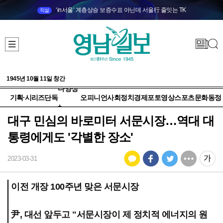
‘in서울’ 계층상승 보증수표 아닌데 서울行 줄잇는 TK
직설
1945년 10월 11일 창간
다양성
기획·시리즈
단독
오피니언
사회
정치
경제
포토
영상
스포츠
문화
동정
+
대구 민심의 바로미터 서문시장…역대 대
통령에게도 '각별한 장소'
2023-03-31
이전 개장 100주년 맞은 서문시장
尹, 대선 앞두고 "서문시장이 제 정치적 에너지의 원