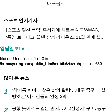
배포금지
스포츠 인기기사
[스포츠 덮친 폭염] 혹서기에 치르는 대구WMAC, 무더위 대비 ‘비상’
‘폭염 브레이크’ 끝낸 삼성 라이온즈, 11일 만에 실전 복귀하는 KIA와 광주서 맞대결
영남일보TV
Notice
: Undefined offset: 0 in
/home/yeongnam/public_html/mobile/view.php
on line
630
많이 본 뉴스
“참기름 짜며 되찾은 삶의 활력”…대구 중구 ‘마실
1
방앗간’ 어르신들의 인생 2막
공항 늦어져도 길은 먼저…‘제2전성기’ 구미, 동구
2