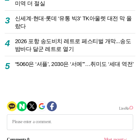
미역 더 절실
신세계·현대·롯데 ‘유통 빅3’ TK아울렛 대전 막 올
3
랐다
2026 포항 송도비치 레트로 페스티벌 개막...송도
4
밤바다 달군 레트로 열기
“5060은 ‘셔플’, 2030은 ‘서예’”…취미도 ‘세대 역전’
5