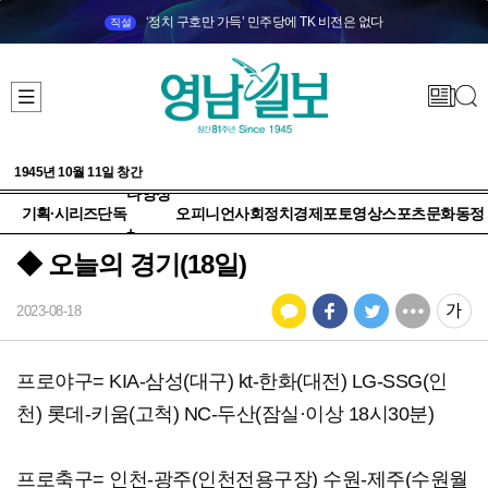
‘정치 구호만 가득’ 민주당에 TK 비전은 없다
직설
1945년 10월 11일 창간
다양성
기획·시리즈
단독
오피니언
사회
정치
경제
포토
영상
스포츠
문화
동정
+
◆ 오늘의 경기(18일)
2023-08-18
프로야구= KIA-삼성(대구) kt-한화(대전) LG-SSG(인
천) 롯데-키움(고척) NC-두산(잠실·이상 18시30분)
프로축구= 인천-광주(인천전용구장) 수원-제주(수원월