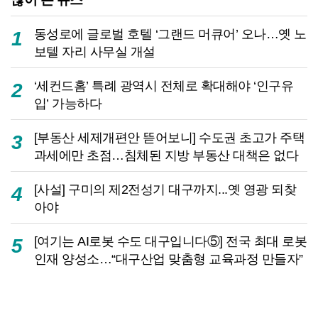
동성로에 글로벌 호텔 ‘그랜드 머큐어’ 오나…옛 노
1
보텔 자리 사무실 개설
‘세컨드홈’ 특례 광역시 전체로 확대해야 ‘인구유
2
입’ 가능하다
[부동산 세제개편안 뜯어보니] 수도권 초고가 주택
3
과세에만 초점…침체된 지방 부동산 대책은 없다
[사설] 구미의 제2전성기 대구까지...옛 영광 되찾
4
아야
[여기는 AI로봇 수도 대구입니다⑤] 전국 최대 로봇
5
인재 양성소…“대구산업 맞춤형 교육과정 만들자”