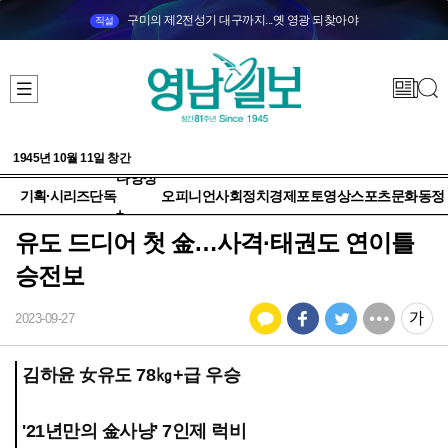
구미의 제2전성기 대구까지...옛 영광 되찾아야
직설
1945년 10월 11일 창간
다양성
기획·시리즈
단독
오피니언
사회
정치
경제
포토
영상
스포츠
문화
동정
+
유도 드디어 첫 金…사격·태권도 연이틀
승전보
2023-09-27
김하윤 女유도 78㎏+급 우승
'21년만의 金사냥' 7인제 럭비