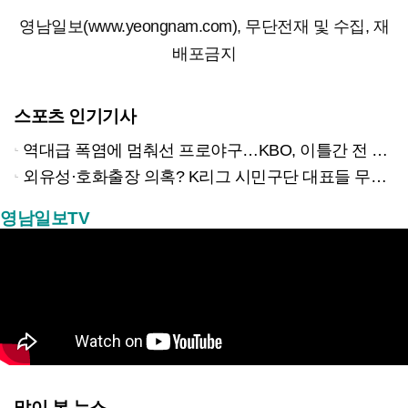
영남일보(www.yeongnam.com), 무단전재 및 수집, 재
배포금지
스포츠 인기기사
역대급 폭염에 멈춰선 프로야구…KBO, 이틀간 전 경기 전격 취소
외유성·호화출장 의혹? K리그 시민구단 대표들 무더기 고발당해
영남일보TV
많이 본 뉴스