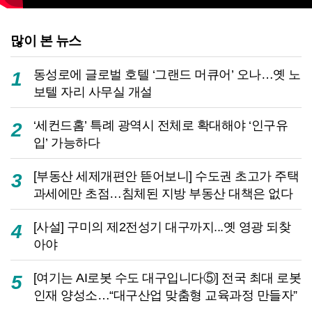
많이 본 뉴스
동성로에 글로벌 호텔 ‘그랜드 머큐어’ 오나…옛 노
1
보텔 자리 사무실 개설
‘세컨드홈’ 특례 광역시 전체로 확대해야 ‘인구유
2
입’ 가능하다
[부동산 세제개편안 뜯어보니] 수도권 초고가 주택
3
과세에만 초점…침체된 지방 부동산 대책은 없다
[사설] 구미의 제2전성기 대구까지...옛 영광 되찾
4
아야
[여기는 AI로봇 수도 대구입니다⑤] 전국 최대 로봇
5
인재 양성소…“대구산업 맞춤형 교육과정 만들자”