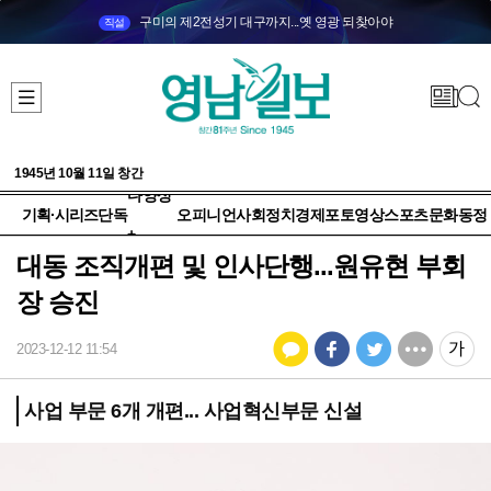
구미의 제2전성기 대구까지...옛 영광 되찾아야
직설
1945년 10월 11일 창간
다양성
기획·시리즈
단독
오피니언
사회
정치
경제
포토
영상
스포츠
문화
동정
+
대동 조직개편 및 인사단행...원유현 부회
장 승진
2023-12-12 11:54
사업 부문 6개 개편... 사업혁신부문 신설