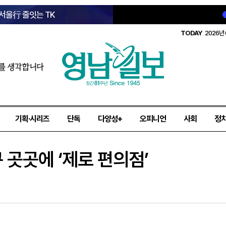
 서울行 줄잇는 TK
TODAY
2026년 
를 생각합니다
기획·시리즈
단독
다양성+
오피니언
사회
정
구 곳곳에 ‘제로 편의점’