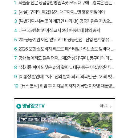
1
뇌졸중 전문 상급종합병원 4곳 모두 대구에… 경북은 골든타임 사각지대
2
[사설] 구미의 제2전성기 대구까지...옛 영광 되찾아야
3
[특별기획-사는 곳이 계급인 나라 ⑨] 공공기관은 지방으로 왔지만, 그들이 사는 곳은 서울이었다
4
대구 국공립어린이집 교사 2명 아동학대 혐의 송치
5
2차 공공기관 이전 앞두고 TK 공동전선…산업 연계형 유치 승부수
6
2026 포항 송도비치 레트로 페스티벌 개막...송도 밤바다 달군 레트로 열기
7
공항 늦어져도 길은 먼저…‘제2전성기’ 구미, 동구미역 더 절실
8
“참기름 짜며 되찾은 삶의 활력”…대구 중구 ‘마실방앗간’ 어르신들의 인생 2막
9
[이통장 발언대] “어르신의 발이 되고, 외국인 근로자의 벗이 되고”…박상철 이장의 ‘사람 농사’
10
[뉴스 분석] 취임 후 지지율 최저치 기록한 이재명 대통령…왜?
영남일보TV
더보기