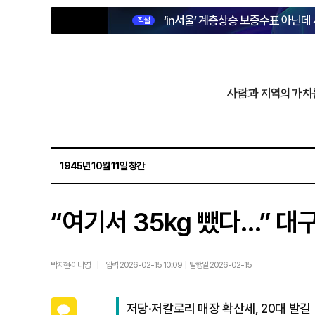
‘in서울’ 계층상승 보증수표 아닌데
직설
사람과 지역의 가치
1945년 10월 11일 창간
“여기서 35kg 뺐다…” 대
박지현·이나영
|
입력 2026-02-15 10:09 | 발행일 2026-02-15
카카오톡
저당·저칼로리 매장 확산세, 20대 발길