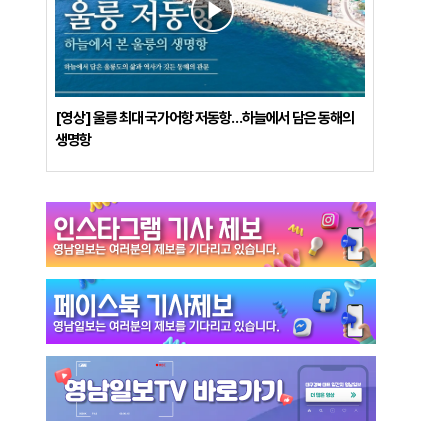
[영상] 울릉 최대 국가어항 저동항…하늘에서 담은 동해의
생명항