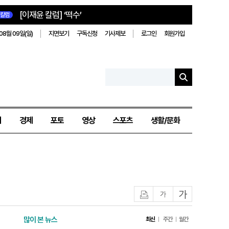
[이재윤 칼럼] ‘떡수’
칼럼
08월 09일(일)
지면보기
구독신청
기사제보
로그인
회원가입
치
경제
포토
영상
스포츠
생활/문화
인쇄
글자작게
글자크게
많이 본 뉴스
최신
주간
월간