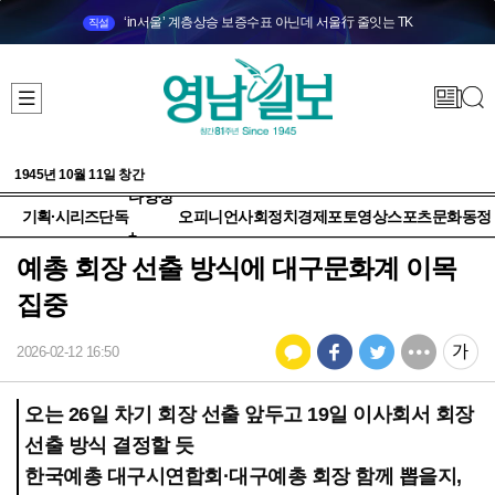
‘in서울’ 계층상승 보증수표 아닌데 서울行 줄잇는 TK
직설
1945년 10월 11일 창간
다양성
기획·시리즈
단독
오피니언
사회
정치
경제
포토
영상
스포츠
문화
동정
+
예총 회장 선출 방식에 대구문화계 이목
집중
2026-02-12 16:50
오는 26일 차기 회장 선출 앞두고 19일 이사회서 회장
선출 방식 결정할 듯
한국예총 대구시연합회·대구예총 회장 함께 뽑을지,