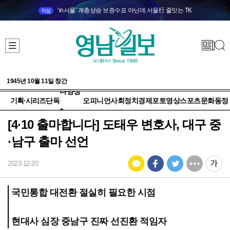
‘in서울’ 계층상승 보증수표 아닌데 서울行 줄잇는 TK
직설
1945년 10월 11일 창간
다양성
기획·시리즈
단독
오피니언
사회
정치
경제
포토
영상
스포츠
문화
동정
+
[4·10 출마합니다] 도태우 변호사, 대구 중
·남구 출마 선언
2023-12-20
국민통합 대전환 절실히 필요한 시점
현대사 심장 중남구 진짜 선진환 적임자