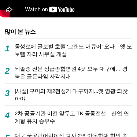
많이 본 뉴스
동성로에 글로벌 호텔 ‘그랜드 머큐어’ 오나…옛 노
1
보텔 자리 사무실 개설
뇌졸중 전문 상급종합병원 4곳 모두 대구에… 경
2
북은 골든타임 사각지대
[사설] 구미의 제2전성기 대구까지...옛 영광 되찾
3
아야
2차 공공기관 이전 앞두고 TK 공동전선…산업 연
4
계형 유치 승부수
대구 국공립어린이집 교사 2명 아동학대 혐의 송