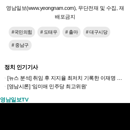
영남일보(www.yeongnam.com), 무단전재 및 수집, 재
배포금지
#국민의힘
# 도태우
# 출마
# 대구시당
# 중남구
정치 인기기사
[뉴스 분석] 취임 후 지지율 최저치 기록한 이재명 대통령…왜?
[영남시론] ‘임미애 민주당 최고위원’
영남일보TV