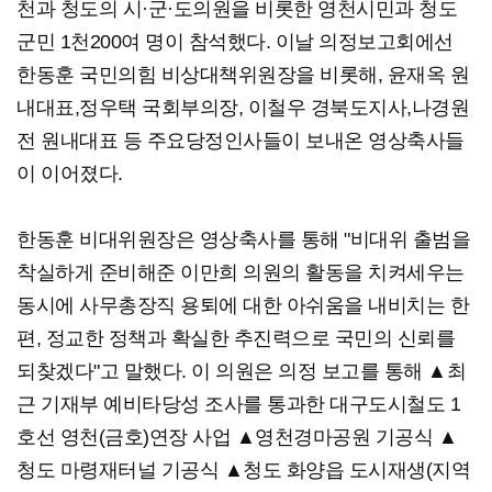
천과 청도의 시·군·도의원을 비롯한 영천시민과 청도
군민 1천200여 명이 참석했다. 이날 의정보고회에선
한동훈 국민의힘 비상대책위원장을 비롯해, 윤재옥 원
내대표,정우택 국회부의장, 이철우 경북도지사,나경원
전 원내대표 등 주요당정인사들이 보내온 영상축사들
이 이어졌다.
한동훈 비대위원장은 영상축사를 통해 "비대위 출범을
착실하게 준비해준 이만희 의원의 활동을 치켜세우는
동시에 사무총장직 용퇴에 대한 아쉬움을 내비치는 한
편, 정교한 정책과 확실한 추진력으로 국민의 신뢰를
되찾겠다"고 말했다. 이 의원은 의정 보고를 통해 ▲최
근 기재부 예비타당성 조사를 통과한 대구도시철도 1
호선 영천(금호)연장 사업 ▲영천경마공원 기공식 ▲
청도 마령재터널 기공식 ▲청도 화양읍 도시재생(지역