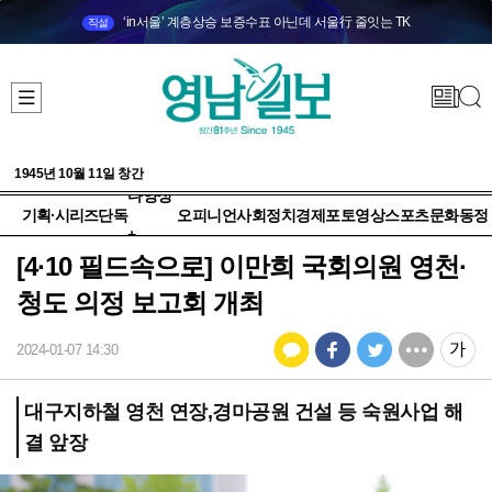
‘in서울’ 계층상승 보증수표 아닌데 서울行 줄잇는 TK
직설
1945년 10월 11일 창간
다양성
기획·시리즈
단독
오피니언
사회
정치
경제
포토
영상
스포츠
문화
동정
+
[4·10 필드속으로] 이만희 국회의원 영천·
청도 의정 보고회 개최
2024-01-07 14:30
대구지하철 영천 연장,경마공원 건설 등 숙원사업 해
결 앞장