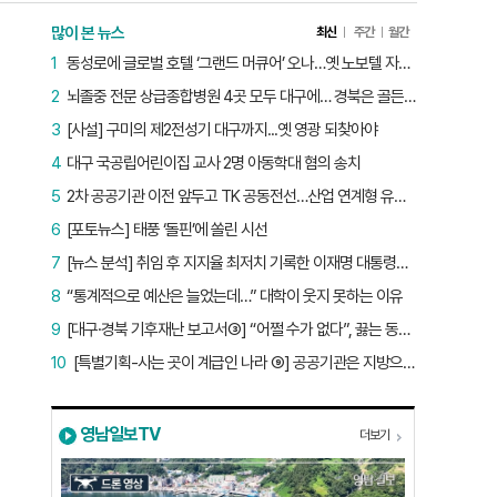
많이 본 뉴스
최신
주간
월간
1
동성로에 글로벌 호텔 ‘그랜드 머큐어’ 오나…옛 노보텔 자리 사무실 개설
2
뇌졸중 전문 상급종합병원 4곳 모두 대구에… 경북은 골든타임 사각지대
3
[사설] 구미의 제2전성기 대구까지...옛 영광 되찾아야
4
대구 국공립어린이집 교사 2명 아동학대 혐의 송치
5
2차 공공기관 이전 앞두고 TK 공동전선…산업 연계형 유치 승부수
6
[포토뉴스] 태풍 ‘돌핀’에 쏠린 시선
7
[뉴스 분석] 취임 후 지지율 최저치 기록한 이재명 대통령…왜?
8
“통계적으로 예산은 늘었는데…” 대학이 웃지 못하는 이유
9
[대구·경북 기후재난 보고서③] “어쩔 수가 없다”, 끓는 동해…‘절멸 위기’ 경북 수산업
10
[특별기획-사는 곳이 계급인 나라 ⑨] 공공기관은 지방으로 왔지만, 그들이 사는 곳은 서울이었다
영남일보TV
더보기