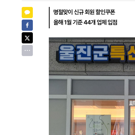
카카오톡
명절맞이 신규 회원 할인쿠폰
올해 1월 기준 44개 업체 입점
페이스북
트위터
전체