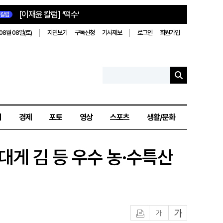
[이재윤 칼럼] ‘떡수’
칼럼
08월 08일(토)
지면보기
구독신청
기사제보
로그인
회원가입
치
경제
포토
영상
스포츠
생활/문화
…대게 김 등 우수 농·수특산
인쇄
글자작게
글자크게