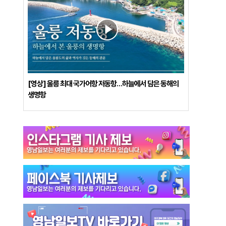
[영상] 울릉 최대 국가어항 저동항…하늘에서 담은 동해의
생명항