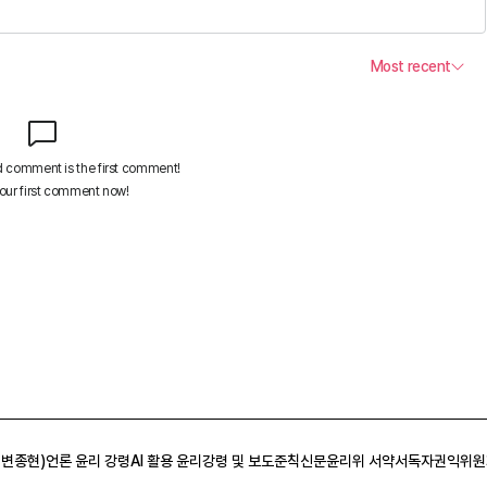
 변종현)
언론 윤리 강령
AI 활용 윤리강령 및 보도준칙
신문윤리위 서약서
독자권익위원