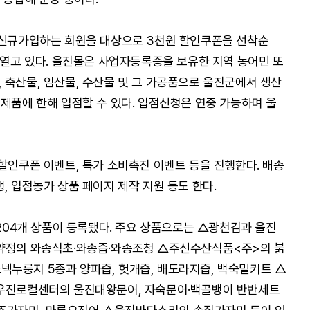
 신규가입하는 회원을 대상으로 3천원 할인쿠폰을 선착순
 열고 있다. 울진몰은 사업자등록증을 보유한 지역 농어민 또
 축산물, 임산물, 수산물 및 그 가공품으로 울진군에서 생산
 제품에 한해 입점할 수 있다. 입점신청은 연중 가능하며 울
 할인쿠폰 이벤트, 특가 소비촉진 이벤트 등을 진행한다. 배송
, 입점농가 상품 페이지 제작 지원 등도 한다.
 204개 상품이 등록됐다. 주요 상품으로는 △광천김과 울진
다약정의 와송식초·와송즙·와송조청 △주신수산식품<주>의 붉
누룽지 5종과 양파즙, 헛개즙, 배도라지즙, 백숙밀키트 △
△우진로컬센터의 울진대왕문어, 자숙문어·백골뱅이 반반세트