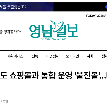
 서울行 줄잇는 TK
TODAY
2026년 
를 생각합니다
기획·시리즈
단독
다양성+
오피니언
사회
정
북도 쇼핑몰과 통합 운영 '울진몰'
1 제17면