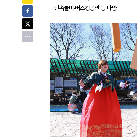
민속놀이·버스킹공연 등 다양
페이스북
트위터
전체