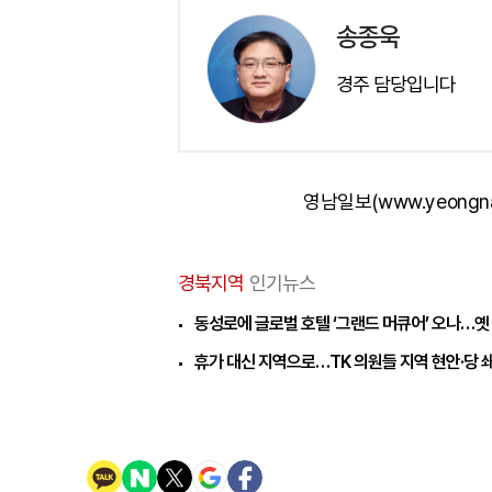
송종욱
경주 담당입니다
영남일보(www.yeongn
경북지역
인기뉴스
동성로에 글로벌 호텔 ‘그랜드 머큐어’ 오나…옛
휴가 대신 지역으로…TK 의원들 지역 현안·당 