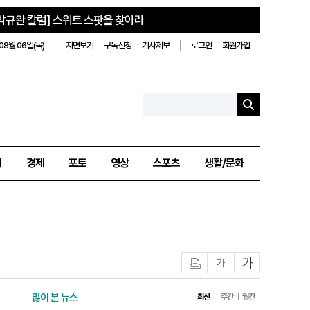
박규완 칼럼] 스위트 스팟을 찾아라
08월 06일(목)
지면보기
구독신청
기사제보
로그인
회원가입
치
경제
포토
영상
스포츠
생활/문화
인쇄
글자작게
글자크게
많이 본 뉴스
최신
주간
월간