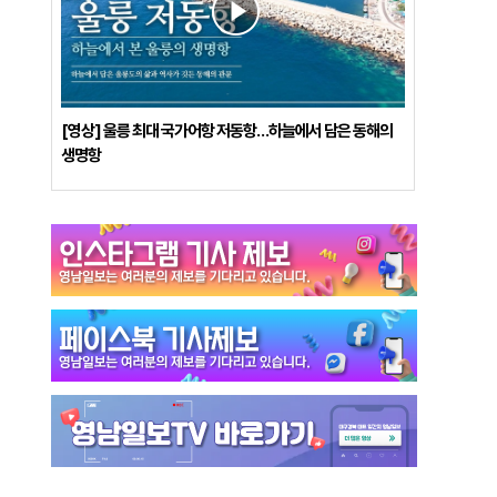
[영상] 울릉 최대 국가어항 저동항…하늘에서 담은 동해의
생명항