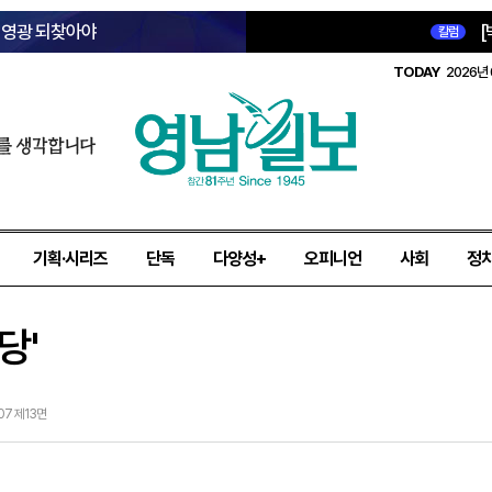
옛 영광 되찾아야
[
칼럼
TODAY
2026년 
를 생각합니다
기획·시리즈
단독
다양성+
오피니언
사회
정
당'
-07 제13면