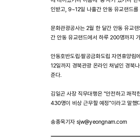
인받고, 9~12일 나흘간 안동 유교랜드를
문화관광공사는 2월 한 달간 안동 유교랜드
간 안동 유교랜드에서 하루 200명까지 가
안동호반도립·팔공금화도립 자연휴양림에서 
12일까지 경북관광 온라인 채널인 경북
준다.
김일곤 사장 직무대행은 "안전하고 쾌적한
430명이 비상 근무할 예정"이라고 말했다
송종욱기자 sjw@yeongnam.com