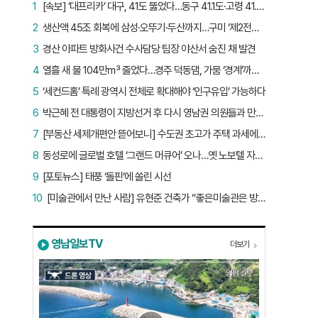
1
[속보] ‘대프리카’ 대구, 41도 뚫었다…동구 41.1도·고령 41.2도
2
생산액 45조 회복에 삼성·오뚜기·두산까지…구미 ‘제2전성기’ 시작됐다
3
경산 아파트 방화사건 수사담당 팀장 야산서 숨진 채 발견
4
열흘 새 물 104만㎥ 줄었다…경주 덕동댐, 가뭄 ‘경계’까지 5.7%p
5
‘세컨드홈’ 특례 광역시 전체로 확대해야 ‘인구유입’ 가능하다
6
박근혜 전 대통령이 지방선거 후 다시 영남권 의원들과 만난 이유는?
7
[부동산 세제개편안 뜯어보니] 수도권 초고가 주택 과세에만 초점…침체된 지방 부동산 대책은 없다
8
동성로에 글로벌 호텔 ‘그랜드 머큐어’ 오나…옛 노보텔 자리 사무실 개설
9
[포토뉴스] 태풍 ‘돌핀’에 쏠린 시선
10
[미술관에서 만난 사람] 유현준 건축가 “좋은미술관은 방문객이 많은 미술관”
영남일보TV
더보기