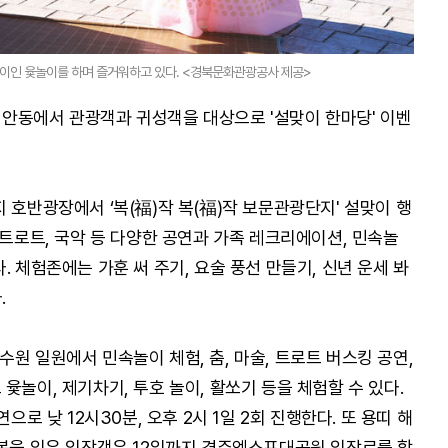
이인 윷놀이를 하며 즐거워하고 있다. <경북문화관광공사 제공>
안동에서 관광객과 귀성객을 대상으로 '설맞이 한마당' 이벤
 호반광장에서 ‘복(福)작 복(福)작 보문관광단지' 설맞이 행
 트로트, 국악 등 다양한 공연과 가족 레크리에이션, 민속놀
. 체험존에는 가훈 써 주기, 요술 풍선 만들기, 신년 운세 봐
.
원 일원에서 민속놀이 체험, 춤, 마술, 트로트 버스킹 공연,
윷놀이, 제기차기, 투호 놀이, 활쏘기 등을 체험할 수 있다.
으로 낮 12시30분, 오후 2시 1일 2회 진행한다. 또 용띠 해
한복을 입은 입장객은 12일까지 경주엑스포대공원 입장료를 할