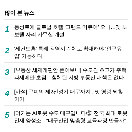
많이 본 뉴스
동성로에 글로벌 호텔 ‘그랜드 머큐어’ 오나…옛 노
1
보텔 자리 사무실 개설
‘세컨드홈’ 특례 광역시 전체로 확대해야 ‘인구유
2
입’ 가능하다
[부동산 세제개편안 뜯어보니] 수도권 초고가 주택
3
과세에만 초점…침체된 지방 부동산 대책은 없다
[사설] 구미의 제2전성기 대구까지...옛 영광 되찾
4
아야
[여기는 AI로봇 수도 대구입니다⑤] 전국 최대 로봇
5
인재 양성소…“대구산업 맞춤형 교육과정 만들자”