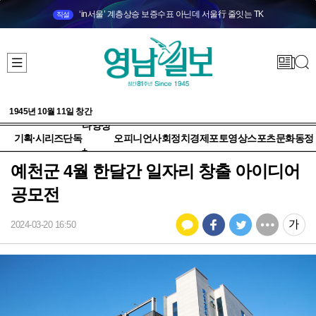
‘in서울’ 계층상승 보증수표 아닌데 서울行 줄잇는 TK
직설
1945년 10월 11일 창간
다양성
기획·시리즈
단독
오피니언
사회
정치
경제
포토
영상
스포츠
문화
동정
+
예천군 4월 한달간 일자리 창출 아이디어
공모전
2024-03-20 16:50