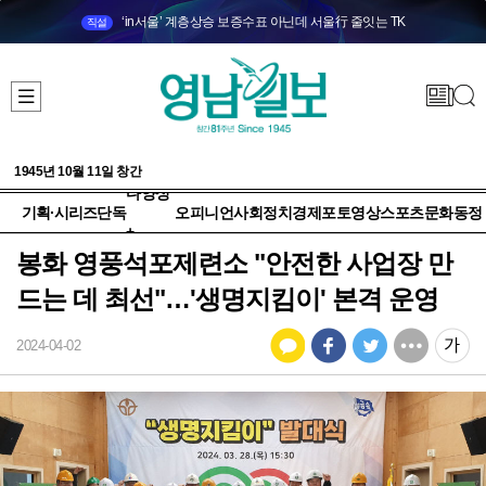
‘in서울’ 계층상승 보증수표 아닌데 서울行 줄잇는 TK
직설
1945년 10월 11일 창간
다양성
기획·시리즈
단독
오피니언
사회
정치
경제
포토
영상
스포츠
문화
동정
+
봉화 영풍석포제련소 "안전한 사업장 만
드는 데 최선"…'생명지킴이' 본격 운영
2024-04-02