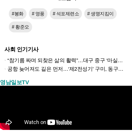
#봉화
# 영풍
# 석포제련소
# 생명지킴이
# 황준오
사회 인기기사
“참기름 짜며 되찾은 삶의 활력”…대구 중구 ‘마실방앗간’ 어르신들의 인생 2막
공항 늦어져도 길은 먼저…‘제2전성기’ 구미, 동구미역 더 절실
영남일보TV