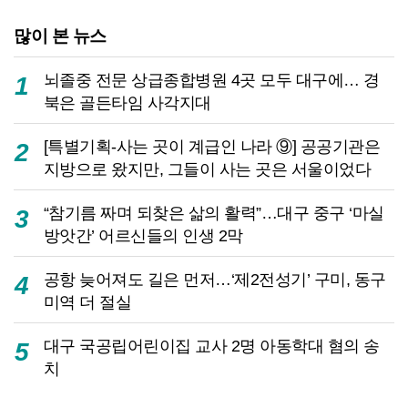
많이 본 뉴스
뇌졸중 전문 상급종합병원 4곳 모두 대구에… 경
1
북은 골든타임 사각지대
[특별기획-사는 곳이 계급인 나라 ⑨] 공공기관은
2
지방으로 왔지만, 그들이 사는 곳은 서울이었다
“참기름 짜며 되찾은 삶의 활력”…대구 중구 ‘마실
3
방앗간’ 어르신들의 인생 2막
공항 늦어져도 길은 먼저…‘제2전성기’ 구미, 동구
4
미역 더 절실
대구 국공립어린이집 교사 2명 아동학대 혐의 송
5
치