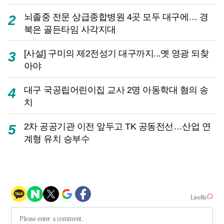
뇌졸중 전문 상급종합병원 4곳 모두 대구에… 경
2
북은 골든타임 사각지대
[사설] 구미의 제2전성기 대구까지...옛 영광 되찾
3
아야
대구 국공립어린이집 교사 2명 아동학대 혐의 송
4
치
2차 공공기관 이전 앞두고 TK 공동전선…산업 연
5
계형 유치 승부수