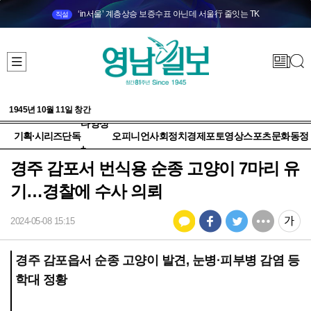
‘in서울’ 계층상승 보증수표 아닌데 서울行 줄잇는 TK
직설
1945년 10월 11일 창간
다양성
기획·시리즈
단독
오피니언
사회
정치
경제
포토
영상
스포츠
문화
동정
+
경주 감포서 번식용 순종 고양이 7마리 유
기…경찰에 수사 의뢰
2024-05-08 15:15
경주 감포읍서 순종 고양이 발견, 눈병·피부병 감염 등
학대 정황