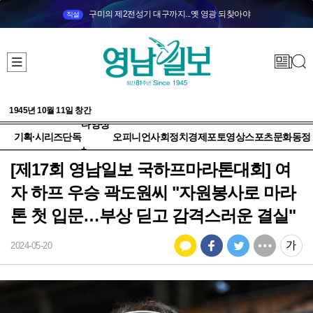
구미의 제2전성기 대구까지...옛 영광 되찾아야
직설
1945년 10월 11일 창간
다양성
기획·시리즈
단독
오피니언
사회
정치
경제
포토
영상
스포츠
문화
동정
+
[제17회 영남일보 국하프마라톤대회] 여
자 하프 우승 곽도원씨 "자원봉사로 마라
톤 첫 입문…부상 딛고 감격스러운 결실"
2024-05-20