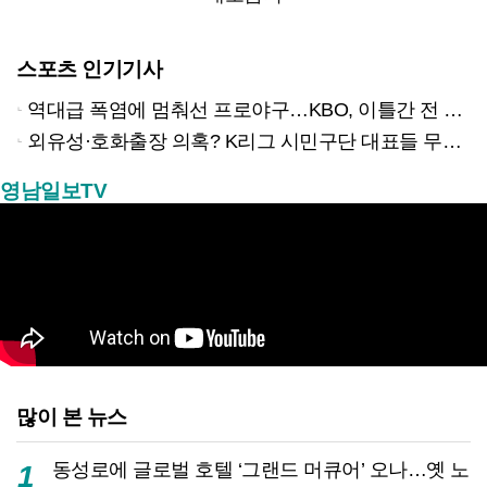
스포츠 인기기사
역대급 폭염에 멈춰선 프로야구…KBO, 이틀간 전 경기 전격 취소
외유성·호화출장 의혹? K리그 시민구단 대표들 무더기 고발당해
영남일보TV
많이 본 뉴스
동성로에 글로벌 호텔 ‘그랜드 머큐어’ 오나…옛 노
1