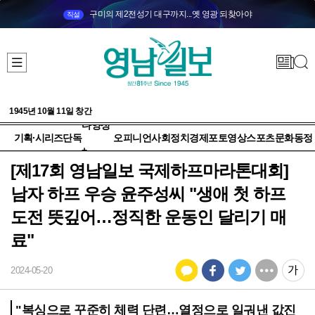
구미의 제2전성기 대구까지...옛 영광 되찾아야
직설
1945년 10월 11일 창간
다양성
기획·시리즈
단독
오피니언
사회
정치
경제
포토
영상
스포츠
문화
동정
+
[제17회 영남일보 국제하프마라톤대회]
남자 하프 우승 윤주성씨 "생애 첫 하프
도전 뜻깊어…정직한 운동인 달리기 매
료"
2024-05-20
"복싱으로 꾸준히 체력 단련…열정으로 일궈낸 값진