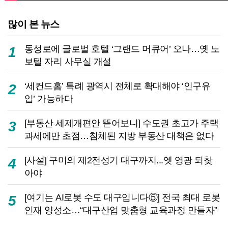
많이 본 뉴스
동성로에 글로벌 호텔 ‘그랜드 머큐어’ 오나…옛 노
1
보텔 자리 사무실 개설
‘세컨드홈’ 특례 광역시 전체로 확대해야 ‘인구유
2
입’ 가능하다
[부동산 세제개편안 뜯어보니] 수도권 초고가 주택
3
과세에만 초점…침체된 지방 부동산 대책은 없다
[사설] 구미의 제2전성기 대구까지...옛 영광 되찾
4
아야
[여기는 AI로봇 수도 대구입니다⑤] 전국 최대 로봇
5
인재 양성소…“대구산업 맞춤형 교육과정 만들자”