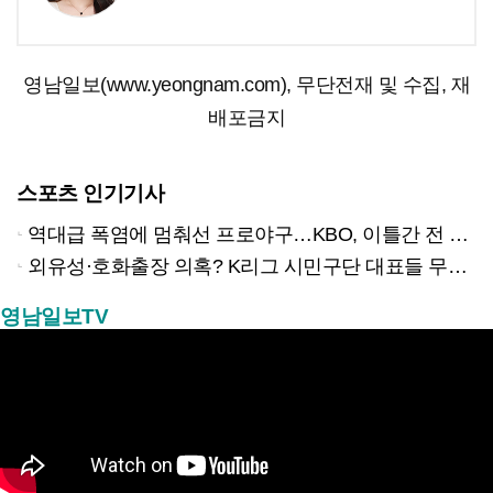
영남일보(www.yeongnam.com), 무단전재 및 수집, 재
배포금지
스포츠 인기기사
역대급 폭염에 멈춰선 프로야구…KBO, 이틀간 전 경기 전격 취소
외유성·호화출장 의혹? K리그 시민구단 대표들 무더기 고발당해
영남일보TV