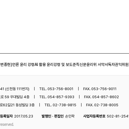
 변종현)
언론 윤리 강령
AI 활용 윤리강령 및 보도준칙
신문윤리위 서약서
독자권익위원
1 (신천동 111번지)
TEL. 053-756-8001
FAX. 053-756-9011
로 59 우대빌딩 4층
TEL. 054-857-9393
FAX. 054-857-8602
62길21 동성빌딩 3층
TEL. 02-738-9815
FAX. 02-738-8005
등록일자
2017.05.23
발행인 · 편집인
손인락
사업자등록번호
502-81-254
reserved.