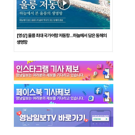
[영상] 울릉 최대 국가어항 저동항…하늘에서 담은 동해의
생명항