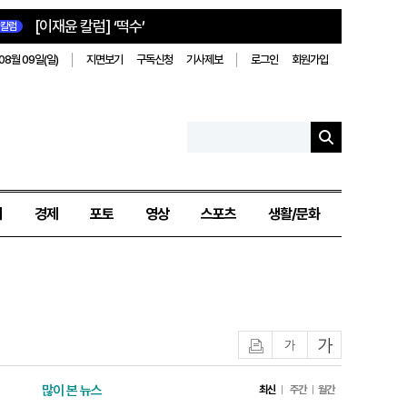
[이재윤 칼럼] ‘떡수’
칼럼
08월 09일(일)
지면보기
구독신청
기사제보
로그인
회원가입
치
경제
포토
영상
스포츠
생활/문화
인쇄
글자작게
글자크게
많이 본 뉴스
최신
주간
월간