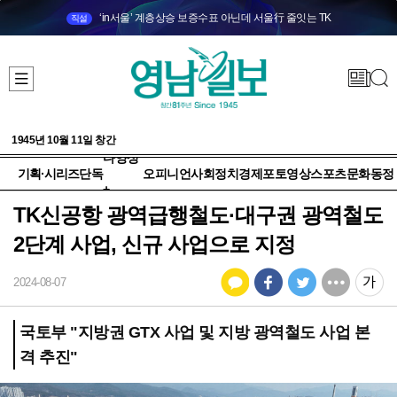
‘in서울’ 계층상승 보증수표 아닌데 서울行 줄잇는 TK
직설
1945년 10월 11일 창간
다양성
기획·시리즈
단독
오피니언
사회
정치
경제
포토
영상
스포츠
문화
동정
+
TK신공항 광역급행철도·대구권 광역철도
2단계 사업, 신규 사업으로 지정
2024-08-07
국토부 "지방권 GTX 사업 및 지방 광역철도 사업 본
격 추진"