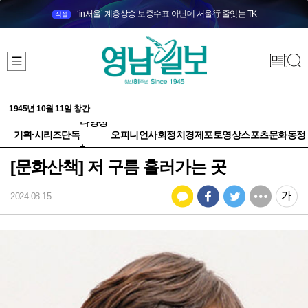
‘in서울’ 계층상승 보증수표 아닌데 서울行 줄잇는 TK
직설
1945년 10월 11일 창간
다양성
기획·시리즈
단독
오피니언
사회
정치
경제
포토
영상
스포츠
문화
동정
+
[문화산책] 저 구름 흘러가는 곳
2024-08-15