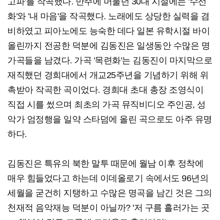
고파'를 작곡했다. 만주에 머물던 30대 시절에는 '수선
화'와 '내 마음'을 작곡했다. 노래에도 상당한 실력을 겸
비하였고 피아노에도 능숙한 데다 일본 유학시절 바이
올린까지 전공한 덕분에 김동진은 일생동안 수많은 명
가곡들을 남겼다. 가곡 '목련화'는 김동진이 마지막으로
재직했던 경희대에서 개교25주년을 기념하기 위해 위
촉받아 작곡한 곡이었다. 경희대 초대 총장 조영식이
직접 시를 썼으며 최초의 가곡 뮤직비디오 주인공, 성
악가 엄정행을 일약 스타덤에 올린 곡으로도 아주 유명
하다.
김동진은 특유의 북한 말투 때문에 월남 이후 정착에
매우 힘들었다고 하는데 이데올로기 속에서도 96년의
세월을 굳건히 지탱하고 수많은 명곡을 남긴 것은 그의
천재적 음악재능 덕분이 아닐까? '저 구름 흘러가는 곳