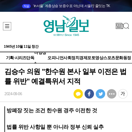
‘in서울’ 계층상승 보증수표 아닌데 서울行 줄잇는 TK
직설
1945년 10월 11일 창간
다양성
기획·시리즈
단독
오피니언
사회
정치
경제
포토
영상
스포츠
문화
동정
+
김승수 의원 "한수원 본사 일부 이전은 법
률 위반" 예결특위서 지적
2024-09-06
방폐장 짓는 조건 한수원 경주 이전한 것
법률 위반 사항일 뿐 아니라 정부 신뢰 실추