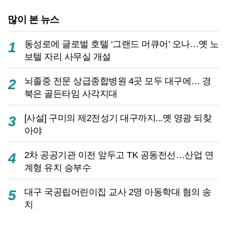
많이 본 뉴스
동성로에 글로벌 호텔 ‘그랜드 머큐어’ 오나…옛 노
1
보텔 자리 사무실 개설
뇌졸중 전문 상급종합병원 4곳 모두 대구에… 경
2
북은 골든타임 사각지대
[사설] 구미의 제2전성기 대구까지...옛 영광 되찾
3
아야
2차 공공기관 이전 앞두고 TK 공동전선…산업 연
4
계형 유치 승부수
대구 국공립어린이집 교사 2명 아동학대 혐의 송
5
치