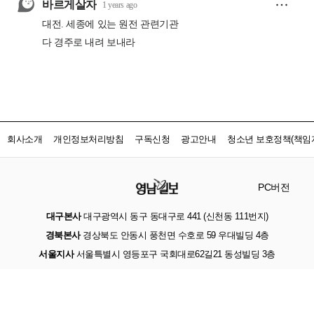
회사소개
개인정보처리방침
구독신청
광고안내
청소년 보호정책(책임자
PC버전
대구본사
대구광역시 동구 동대구로 441 (신천동 111번지)
경북본사
경상북도 안동시 풍천면 수호로 59 우대빌딩 4층
서울지사
서울특별시 영등포구 국회대로62길21 동성빌딩 3층
인터넷신문등록
대구 아00221
등록일자
2017.05.23
발행인 · 편집인
손인락
사업자등록번호
502-81-25414