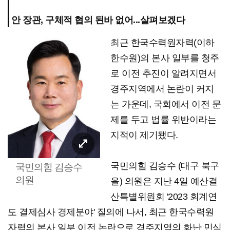
안 장관, 구체적 협의 된바 없어...살펴보겠다
최근 한국수력원자력(이하
한수원)의 본사 일부를 청주
로 이전 추진이 알려지면서
경주지역에서 논란이 커지
는 가운데, 국회에서 이전 문
제를 두고 법률 위반이라는
지적이 제기됐다.
국민의힘 김승수 (대구 북구
국민의힘 김승수
의원
을) 의원은 지난 4일 예산결
산특별위원회 '2023 회계연
도 결제심사 경제분야' 질의에 나서, 최근 한국수력원
자력의 본사 일부 이전 논란으로 경주지역의 화난 민심