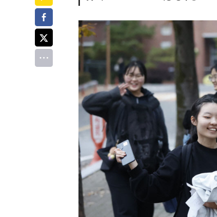
페이스북
트위터
전체