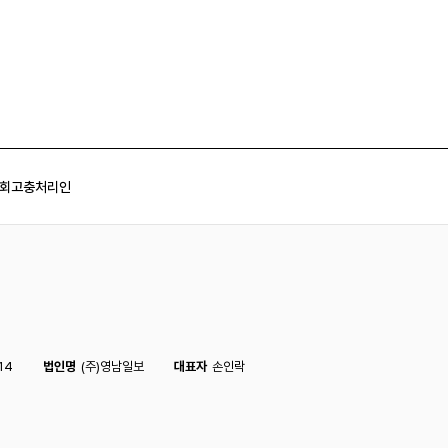
회
고충처리인
14
법인명
(주)영남일보
대표자
손인락