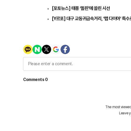
[포토뉴스] 태풍 ‘돌핀’에 쏠린 시선
[Y르포] 대구 교동귀금속거리, ‘랩 다이아’ 특