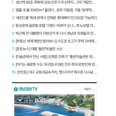
1
생산액 45조 회복에 삼성·오뚜기·두산까지…구미 ‘제2전성기’ 시작됐다
2
열흘 새 물 104만㎥ 줄었다…경주 덕동댐, 가뭄 ‘경계’까지 5.7%p
3
‘세컨드홈’ 특례 광역시 전체로 확대해야 ‘인구유입’ 가능하다
4
동성로에 글로벌 호텔 ‘그랜드 머큐어’ 오나…옛 노보텔 자리 사무실 개설
5
박근혜 전 대통령이 지방선거 후 다시 영남권 의원들과 만난 이유는?
6
[부동산 세제개편안 뜯어보니] 수도권 초고가 주택 과세에만 초점…침체된 지방 부동산 대책은 없다
7
[포토뉴스] 태풍 ‘돌핀’에 쏠린 시선
8
[미술관에서 만난 사람] 유현준 건축가 “좋은미술관은 방문객이 많은 미술관”
9
[여기는 AI로봇 수도 대구입니다⑤] 전국 최대 로봇인재 양성소…“대구산업 맞춤형 교육과정 만들자”
10
[Y르포] 대구 교동귀금속거리, ‘랩 다이아’ 특수로 다시금 활기…“반짝 인기 의존 않는 지속 가능 성장 동력 마련해야”
영남일보TV
더보기