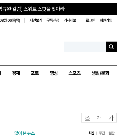
박규완 칼럼] 스위트 스팟을 찾아라
08월 06일(목)
지면보기
구독신청
기사제보
로그인
회원가입
치
경제
포토
영상
스포츠
생활/문화
인쇄
글자작게
글자크게
많이 본 뉴스
최신
주간
월간