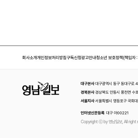
회사소개
개인정보처리방침
구독신청
광고안내
청소년 보호정책(책임자 :
대구본사
대구광역시 동구 동대구로 44
경북본사
경상북도 안동시 풍천면 수호
서울지사
서울특별시 영등포구 국회대로
인터넷신문등록
대구 아00221
Copyright ⓒ by 영남일보, All right 