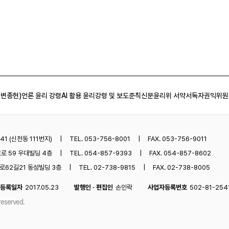
 변종현)
언론 윤리 강령
AI 활용 윤리강령 및 보도준칙
신문윤리위 서약서
독자권익위원
1 (신천동 111번지)
TEL. 053-756-8001
FAX. 053-756-9011
로 59 우대빌딩 4층
TEL. 054-857-9393
FAX. 054-857-8602
62길21 동성빌딩 3층
TEL. 02-738-9815
FAX. 02-738-8005
등록일자
2017.05.23
발행인 · 편집인
손인락
사업자등록번호
502-81-254
reserved.