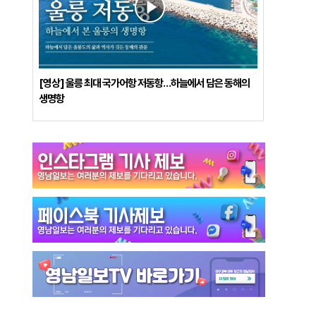
[영상] 울릉 최대 국가어항 저동항…하늘에서 담은 동해의
생명항