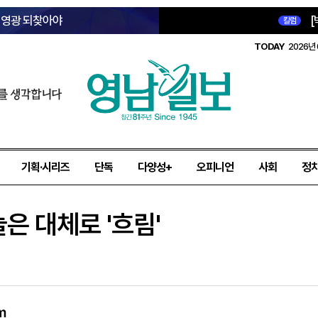
옛 영광 되찾아야
[
칼럼
TODAY
2026년 
를 생각합니다
기획·시리즈
단독
다양성+
오피니언
사회
정
은 대체로 '흐림'
㎜