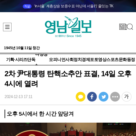
‘in서울’ 계층상승 보증수표 아닌데 서울行 줄잇는 TK
직설
1945년 10월 11일 창간
다양성
기획·시리즈
단독
오피니언
사회
정치
경제
포토
영상
스포츠
문화
동정
+
2차 尹대통령 탄핵소추안 표결, 14일 오후
4시에 열려
2024-12-13 17:11
오후 5시에서 한 시간 앞당겨