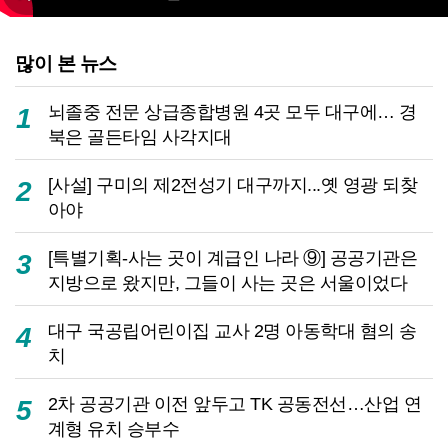
많이 본 뉴스
뇌졸중 전문 상급종합병원 4곳 모두 대구에… 경
1
북은 골든타임 사각지대
[사설] 구미의 제2전성기 대구까지...옛 영광 되찾
2
아야
[특별기획-사는 곳이 계급인 나라 ⑨] 공공기관은
3
지방으로 왔지만, 그들이 사는 곳은 서울이었다
대구 국공립어린이집 교사 2명 아동학대 혐의 송
4
치
2차 공공기관 이전 앞두고 TK 공동전선…산업 연
5
계형 유치 승부수