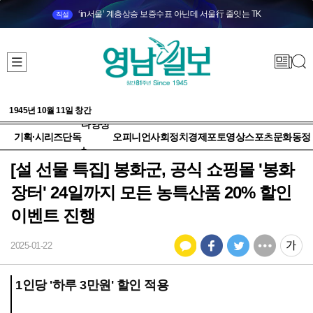
‘in서울’ 계층상승 보증수표 아닌데 서울行 줄잇는 TK
직설
1945년 10월 11일 창간
다양성
기획·시리즈
단독
오피니언
사회
정치
경제
포토
영상
스포츠
문화
동정
+
[설 선물 특집] 봉화군, 공식 쇼핑몰 '봉화
장터' 24일까지 모든 농특산품 20% 할인
이벤트 진행
2025-01-22
1인당 '하루 3만원' 할인 적용