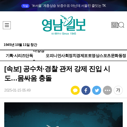
‘in서울’ 계층상승 보증수표 아닌데 서울行 줄잇는 TK
직설
1945년 10월 11일 창간
다양성
기획·시리즈
단독
오피니언
사회
정치
경제
포토
영상
스포츠
문화
동정
+
[속보] 공수처·경찰 관저 강제 진입 시
도…몸싸움 충돌
2025-01-15 05:49