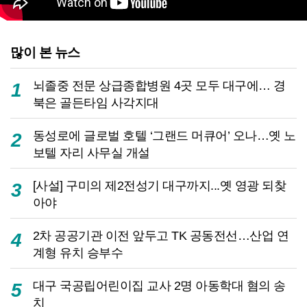
많이 본 뉴스
뇌졸중 전문 상급종합병원 4곳 모두 대구에… 경
1
북은 골든타임 사각지대
동성로에 글로벌 호텔 ‘그랜드 머큐어’ 오나…옛 노
2
보텔 자리 사무실 개설
[사설] 구미의 제2전성기 대구까지...옛 영광 되찾
3
아야
2차 공공기관 이전 앞두고 TK 공동전선…산업 연
4
계형 유치 승부수
대구 국공립어린이집 교사 2명 아동학대 혐의 송
5
치